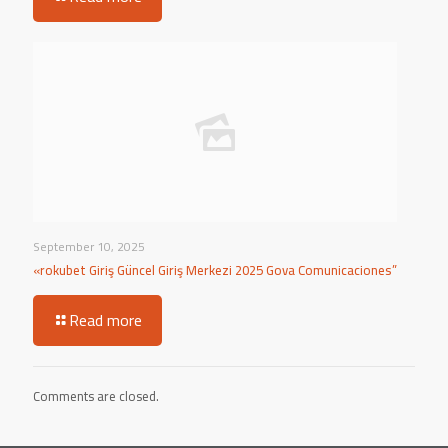
September 10, 2025
«rokubet Giriş Güncel Giriş Merkezi 2025 Gova Comunicaciones”
Read more
Comments are closed.