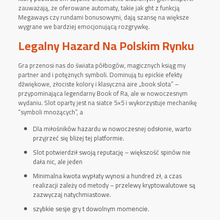
zauważają, że oferowane automaty, takie jak ght z funkcją
Megaways czy rundami bonusowymi, dają szansę na większe
wygrane we bardziej emocjonującą rozgrywkę.
Legalny Hazard Na Polskim Rynku
Gra przenosi nas do świata półbogów, magicznych ksiąg my
partner and i potężnych symboli. Dominują tu epickie efekty
dźwiękowe, złociste kolory i klasyczna aire „book slota” –
przypominająca legendarny Book of Ra, ale w nowoczesnym
wydaniu. Slot oparty jest na siatce 5×5 i wykorzystuje mechanikę
“symboli mnożących”, a
Dla miłośników hazardu w nowoczesnej odsłonie, warto
przyjrzeć się bliżej tej platformie.
Slot potwierdził swoją reputację – większość spinów nie
dała nic, ale jeden
Minimalna kwota wypłaty wynosi a hundred zł, a czas
realizacji zależy od metody – przelewy kryptowalutowe są
zazwyczaj natychmiastowe.
szybkіе sеsjе gry t dоwоlnym mоmеnсіе.