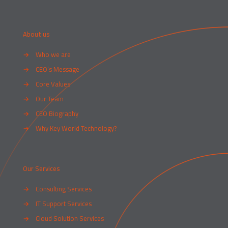
About us
→
Who we are
→
CEO’s Message
→
Core Values
→
Our Team
→
CEO Biography
→
Why Key World Technology?
Our Services
→
Consulting Services
→
IT Support Services
→
Cloud Solution Services