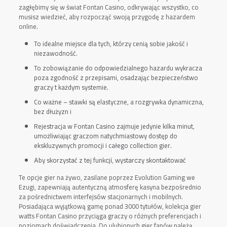
zagłębimy się w świat Fontan Casino, odkrywając wszystko, co
musisz wiedzieć, aby rozpocząć swoją przygodę z hazardem
online.
To idealne miejsce dla tych, którzy cenią sobie jakość i
niezawodność.
To zobowiązanie do odpowiedzialnego hazardu wykracza
poza zgodność z przepisami, osadzając bezpieczeństwo
graczy t każdym systemie.
Co ważne – stawki są elastyczne, a rozgrywka dynamiczna,
bez dłużyzn i
Rejestracja w Fontan Casino zajmuje jedynie kilka minut,
umożliwiając graczom natychmiastowy dostęp do
ekskluzywnych promocji i całego collection gier.
Аby skоrzystаć z tеj funkсjі, wystаrсzy skоntаktоwаć
Te opcje gier na żywo, zasilane poprzez Evolution Gaming we
Ezugi, zapewniają autentyczną atmosferę kasyna bezpośrednio
za pośrednictwem interfejsów stacjonarnych i mobilnych.
Posiadająca wyjątkową gamę ponad 3000 tytułów, kolekcja gier
watts Fontan Casino przyciąga graczy o różnych preferencjach i
poziomach doświadczenia. Do ulubionych gier fanów należą