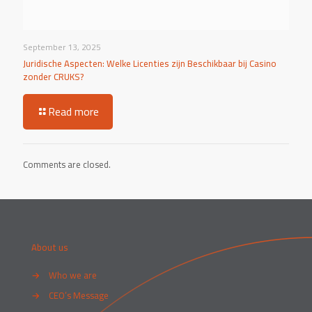
September 13, 2025
Juridische Aspecten: Welke Licenties zijn Beschikbaar bij Casino
zonder CRUKS?
Read more
Comments are closed.
About us
→
Who we are
→
CEO’s Message