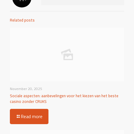
Related posts
November 20, 2025
Sociale aspecten: aanbevelingen voor het kiezen van het beste
casino zonder CRUKS
Read more