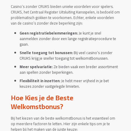
Casino’s zonder CRUKS bieden unieke voordelen voor spelers.
CRUKS, het Centraal Register Uitsluiting Kansspelen, is bedoeld om
problematisch gokken te voorkomen. Echter, enkele voordelen
van de casino’s zonder deze beperking zijn:
Geen registratiebelemmeringen:
Je kunt je snel
aanmelden zonder door een lange registratieprocedure te
gaan.
Snelle toegang tot bonussen:
Bij veel casino’s zonder
CRUKS krijg je sneller toegang tot welkomstbonussen.
Meer spelvariatie:
Ze bieden vaak een breder assortiment
aan spellen zonder beperkingen.
Flexibiliteit in inzetten:
Je hebt meer vrijheid in je bet
keuzes zonder vastgelegde limieten.
Hoe Kies je de Beste
Welkomstbonus?
Bij het kiezen van de beste welkomstbonus is het essentieel om
op meerdere factoren te letten. Hier zijn enkele tips om je te
helpen bij het maken van de juiste keuze: