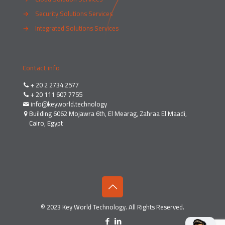
→
Security Solutions Services
→
Integrated Solutions Services
Contact info
+ 20 2 2734 2577
+ 20 111 607 7755
info@keyworld.technology
Building 6062 Mojawra 6th, El Mearag, Zahraa El Maadi,
Cairo, Egypt
© 2023 Key World Technology. All Rights Reserved.