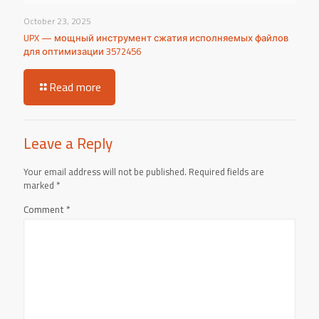
October 23, 2025
UPX — мощный инструмент сжатия исполняемых файлов
для оптимизации 3572456
Read more
Leave a Reply
Your email address will not be published.
Required fields are
marked
*
Comment
*