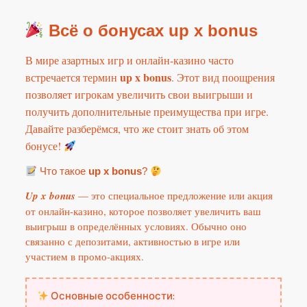
Всё о бонусах
up x bonus
В мире азартных игр и онлайн-казино часто
up x bonus
встречается термин
. Этот вид поощрения
позволяет игрокам увеличить свои выигрыши и
получить дополнительные преимущества при игре.
Давайте разберёмся, что же стоит знать об этом
бонусе!
Что такое
up x bonus
?
Up x bonus
— это специальное предложение или акция
от онлайн-казино, которое позволяет увеличить ваш
выигрыш в определённых условиях. Обычно оно
связанно с депозитами, активностью в игре или
участием в промо-акциях.
Основные особенности: