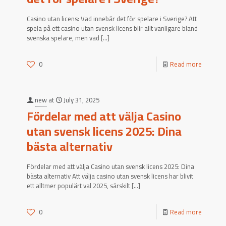
Casino utan licens: Vad innebär det för spelare i Sverige? Att
spela på ett casino utan svensk licens blir allt vanligare bland
svenska spelare, men vad
[…]
0
Read more
new
at
July 31, 2025
Fördelar med att välja Casino
utan svensk licens 2025: Dina
bästa alternativ
Fördelar med att välja Casino utan svensk licens 2025: Dina
bästa alternativ Att välja casino utan svensk licens har blivit
ett alltmer populärt val 2025, särskilt
[…]
0
Read more