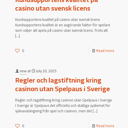
casino utan svensk licens
Kundsupportens kvalitet på casino utan svensk licens
Kundsupportens kvalitet är en avgörande faktor för spelare
som väljer att spela på casino utan svensk licens. Trots att
[…]
0
Read more
new
at
July 20, 2025
Regler och lagstiftning kring
casinon utan Spelpaus i Sverige
Regler och lagstiftning kring casinon utan Spelpaus i Sverige
I Sverige är Spelpaus det officiella och statliga systemet för
självavstängning från spel och casinon, men det
[…]
0
Read more