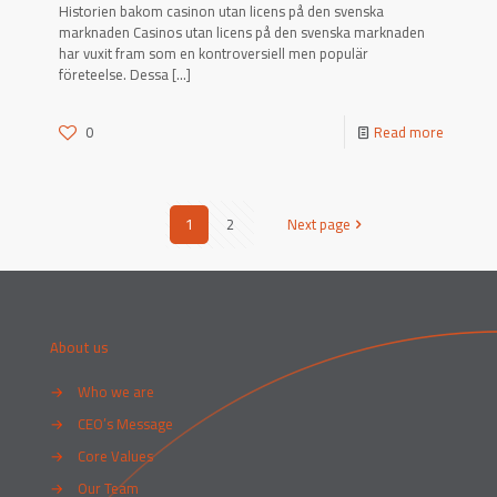
Historien bakom casinon utan licens på den svenska
marknaden Casinos utan licens på den svenska marknaden
har vuxit fram som en kontroversiell men populär
företeelse. Dessa
[…]
0
Read more
1
2
Next page
About us
→
Who we are
→
CEO’s Message
→
Core Values
→
Our Team