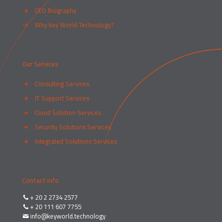
→
CEO Biography
→
Why Key World Technology?
Our Services
→
Consulting Services
→
IT Support Services
→
Cloud Solution Services
→
Security Solutions Services
→
Integrated Solutions Services
Contact info
+ 20 2 2734 2577
+ 20 111 607 7755
info@keyworld.technology