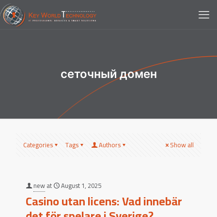
сеточный домен
Categories
Tags
Authors
Show all
new
at
August 1, 2025
Casino utan licens: Vad innebär
det för spelare i Sverige?