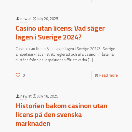
new
at
July 20, 2025
Casino utan licens: Vad säger
lagen i Sverige 2024?
Casino utan licens: Vad säger lagen i Sverige 2024? I Sverige
är spelmarknaden strikt reglerad och alla casinon måste ha
tillstånd från Spelinspektionen för att verka
[…]
0
Read more
new
at
July 18, 2025
Historien bakom casinon utan
licens på den svenska
marknaden