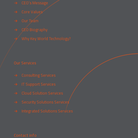
→
CEO’s Message
→
Core Values
→
Our Team
→
CEO Biography
→
Why Key World Technology?
Our Services
→
Consulting Services
→
IT Support Services
→
Cloud Solution Services
→
Security Solutions Services
→
Integrated Solutions Services
Contact info