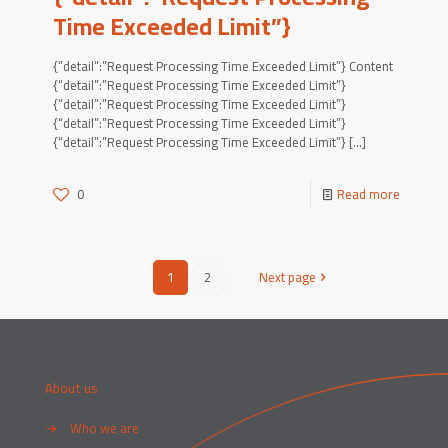
Time Exceeded Limit”}
{“detail”:”Request Processing Time Exceeded Limit”} Content
{“detail”:”Request Processing Time Exceeded Limit”}
{“detail”:”Request Processing Time Exceeded Limit”}
{“detail”:”Request Processing Time Exceeded Limit”}
{“detail”:”Request Processing Time Exceeded Limit”}
[…]
0
Read more
1
2
Next page
About us
→
Who we are