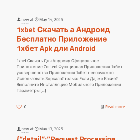
new
at
May 14, 2025
1xbet Скачать а Андроид
Бесплатно Приложение
1хбет Apk дли Android
1xbet Скачать Для Андроид Официальное
Приложение Content Функционал Приложения 1хбет
усовершенство Приложения 1xбет невозможно
Использовать Зеркала? только Если Да, же Какие?
Выполните Инсталляцию Мобильного Приложения
Параметры
[…]
0
Read more
new
at
May 13, 2025
{“detail”:”Request Processing