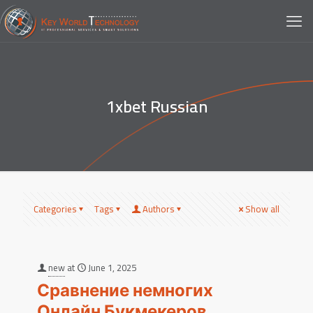
1xbet Russian
Categories
Tags
Authors
Show all
new
at
June 1, 2025
Сравнение немногих
Онлайн Букмекеров