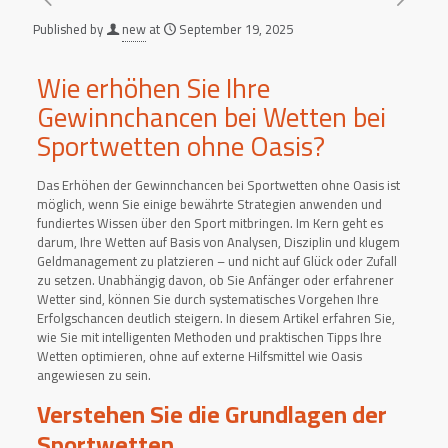
Published by
new
at
September 19, 2025
Wie erhöhen Sie Ihre
Gewinnchancen bei Wetten bei
Sportwetten ohne Oasis?
Das Erhöhen der Gewinnchancen bei Sportwetten ohne Oasis ist
möglich, wenn Sie einige bewährte Strategien anwenden und
fundiertes Wissen über den Sport mitbringen. Im Kern geht es
darum, Ihre Wetten auf Basis von Analysen, Disziplin und klugem
Geldmanagement zu platzieren – und nicht auf Glück oder Zufall
zu setzen. Unabhängig davon, ob Sie Anfänger oder erfahrener
Wetter sind, können Sie durch systematisches Vorgehen Ihre
Erfolgschancen deutlich steigern. In diesem Artikel erfahren Sie,
wie Sie mit intelligenten Methoden und praktischen Tipps Ihre
Wetten optimieren, ohne auf externe Hilfsmittel wie Oasis
angewiesen zu sein.
Verstehen Sie die Grundlagen der
Sportwetten