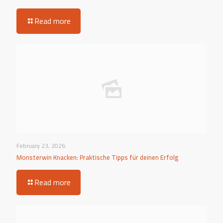
Read more
February 23, 2026
Monsterwin Knacken: Praktische Tipps für deinen Erfolg
Read more