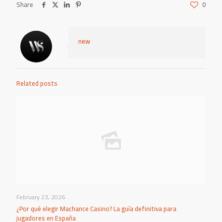
Share
0
new
Related posts
February 23, 2026
¿Por qué elegir Machance Casino? La guía definitiva para
jugadores en España