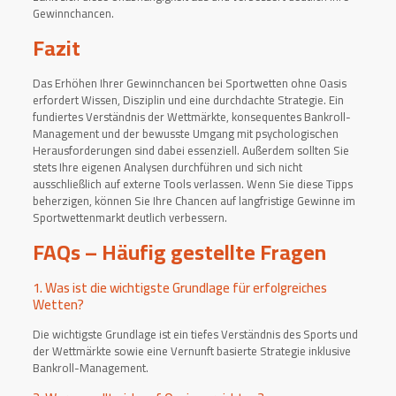
Gewinnchancen.
Fazit
Das Erhöhen Ihrer Gewinnchancen bei Sportwetten ohne Oasis
erfordert Wissen, Disziplin und eine durchdachte Strategie. Ein
fundiertes Verständnis der Wettmärkte, konsequentes Bankroll-
Management und der bewusste Umgang mit psychologischen
Herausforderungen sind dabei essenziell. Außerdem sollten Sie
stets Ihre eigenen Analysen durchführen und sich nicht
ausschließlich auf externe Tools verlassen. Wenn Sie diese Tipps
beherzigen, können Sie Ihre Chancen auf langfristige Gewinne im
Sportwettenmarkt deutlich verbessern.
FAQs – Häufig gestellte Fragen
1. Was ist die wichtigste Grundlage für erfolgreiches
Wetten?
Die wichtigste Grundlage ist ein tiefes Verständnis des Sports und
der Wettmärkte sowie eine Vernunft basierte Strategie inklusive
Bankroll-Management.