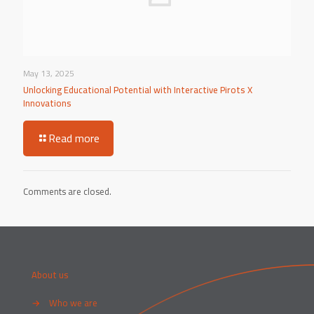
May 13, 2025
Unlocking Educational Potential with Interactive Pirots X
Innovations
Read more
Comments are closed.
About us
→
Who we are