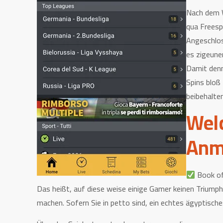
Nach dem W
qua Freesp
Angeschlos
es zigeune
Damit denn
Spins bloß
beibehalte
Welc
Anm
Book of
Das heißt, auf diese weise einige Gamer keinen Triumph a
machen. Sofern Sie in petto sind, ein echtes ägyptisches