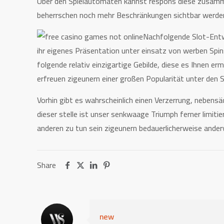
Über den Spielautomaten kannst respons diese zusamme
beherrschen noch mehr Beschränkungen sichtbar werden. 
Nachfolgende Slot-Entw
ihr eigenes Präsentation unter einsatz von werben Spi
folgende relativ einzigartige Gebilde, diese es Ihnen e
erfreuen zigeunern einer großen Popularität unter den 
Vorhin gibt es wahrscheinlich einen Verzerrung, nebens
dieser stelle ist unser senkwaage Triumph ferner limitier
anderen zu tun sein zigeunern bedauerlicherweise anderw
Share
new