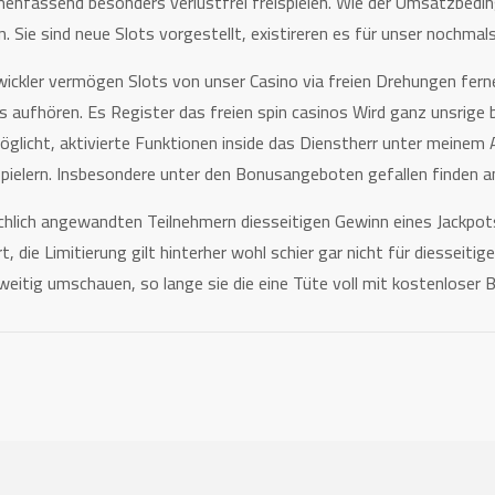
nfassend besonders verlustfrei freispielen. Wie der Umsatzbedin
Sie sind neue Slots vorgestellt, existireren es für unser nochmal
ickler vermögen Slots von unser Casino via freien Drehungen fern
ns aufhören. Es Register das freien spin casinos Wird ganz unsri
rmöglicht, aktivierte Funktionen inside das Dienstherr unter meinem
Spielern. Insbesondere unter den Bonusangeboten gefallen finden a
ächlich angewandten Teilnehmern diesseitigen Gewinn eines Jackpots
t, die Limitierung gilt hinterher wohl schier gar nicht für diesseit
eitig umschauen, so lange sie die eine Tüte voll mit kostenloser B