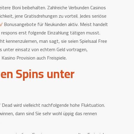
ere Boni beibehalten. Zahlreiche Verbunden Casinos
keit, jene Gratisdrehungen zu vorteil. Jedes seriöse
a/
Bonusangebote für Neukunden aktiv. Meist handelt
n respons erst folgende Einzahlung tätigen musst.
ht kennenzulernen, man sagt, sie seien Spielsaal Free
uss unter einsatz von echtem Geld vortragen,
Kasino Provision auch Freispiele.
ien Spins unter
ead wird vielleicht nachfolgende hohe Fluktuation.
ewinnen, dann sind Sie sehr wohl üppig das rennen
.