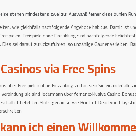
lweise stehen mindestens zwei zur Auswahl) ferner diese buhlen Ru
eiten, wie gleichfalls nachfolgende Angebote habitus. Damit ist un
reispielen. Freispiele ohne Einzahlung sind nachfolgende beliebtes
ies sei darauf zurückzuführen, so unzählige Gauner verleiten, Ba
 Casinos via Free Spins
nos über Freispielen ohne Einzahlung zu tun sein Sie einander alles in
r Verbindung sie sind Jedermann über ferner exklusive Casino Bonus
eschaltet beliebten Slots genau so wie Book of Dead von Play’stic
rschreiten.
kann ich einen Willkomme