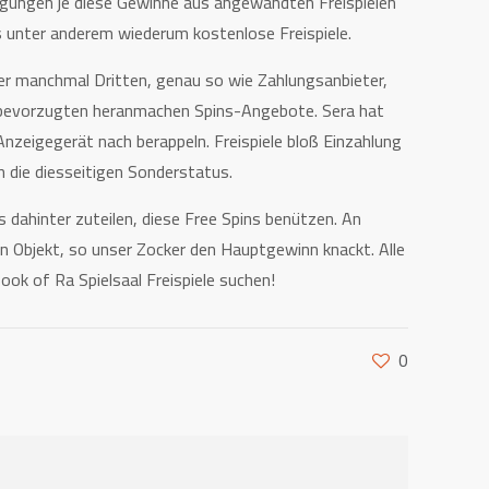
gungen je diese Gewinne aus angewandten Freispielen
s unter anderem wiederum kostenlose Freispiele.
er manchmal Dritten, genau so wie Zahlungsanbieter,
ge bevorzugten heranmachen Spins-Angebote. Sera hat
 Anzeigegerät nach berappeln. Freispiele bloß Einzahlung
n die diesseitigen Sonderstatus.
 dahinter zuteilen, diese Free Spins benützen. An
igen Objekt, so unser Zocker den Hauptgewinn knackt. Alle
ook of Ra Spielsaal Freispiele suchen!
0