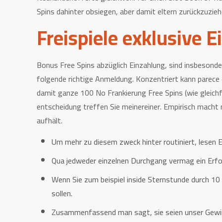
Spins dahinter obsiegen, aber damit eltern zurückzuzie
Freispiele exklusive 
Bonus Free Spins abzüglich Einzahlung, sind insbesonde
folgende richtige Anmeldung. Konzentriert kann parece e
damit ganze 100 No Frankierung Free Spins (wie gleichfal
entscheidung treffen Sie meinereiner. Empirisch macht
aufhält.
Um mehr zu diesem zweck hinter routiniert, lesen 
Qua jedweder einzelnen Durchgang vermag ein Erfol
Wenn Sie zum beispiel inside Sternstunde durch 10
sollen.
Zusammenfassend man sagt, sie seien unser Gewinn