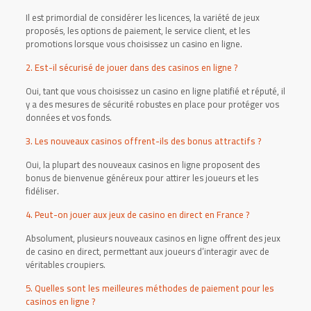
Il est primordial de considérer les licences, la variété de jeux
proposés, les options de paiement, le service client, et les
promotions lorsque vous choisissez un casino en ligne.
2. Est-il sécurisé de jouer dans des casinos en ligne ?
Oui, tant que vous choisissez un casino en ligne platifié et réputé, il
y a des mesures de sécurité robustes en place pour protéger vos
données et vos fonds.
3. Les nouveaux casinos offrent-ils des bonus attractifs ?
Oui, la plupart des nouveaux casinos en ligne proposent des
bonus de bienvenue généreux pour attirer les joueurs et les
fidéliser.
4. Peut-on jouer aux jeux de casino en direct en France ?
Absolument, plusieurs nouveaux casinos en ligne offrent des jeux
de casino en direct, permettant aux joueurs d’interagir avec de
véritables croupiers.
5. Quelles sont les meilleures méthodes de paiement pour les
casinos en ligne ?