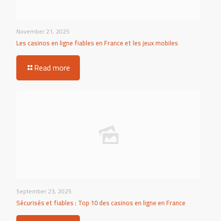
November 21, 2025
Les casinos en ligne fiables en France et les jeux mobiles
Read more
September 23, 2025
Sécurisés et fiables : Top 10 des casinos en ligne en France