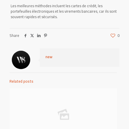
Les meilleures méthodes incluent les cartes de crédit, les
portefeuilles électroniques et les virements bancaires, car ils sont
souvent rapides et sécurisés.
Share
0
new
Related posts