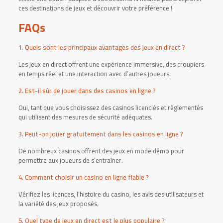
ces destinations de jeux et découvrir votre préférence !
FAQs
1. Quels sont les principaux avantages des jeux en direct ?
Les jeux en direct offrent une expérience immersive, des croupiers
en temps réel et une interaction avec d’autres joueurs.
2. Est-il sûr de jouer dans des casinos en ligne ?
Oui, tant que vous choisissez des casinos licenciés et réglementés
qui utilisent des mesures de sécurité adéquates.
3. Peut-on jouer gratuitement dans les casinos en ligne ?
De nombreux casinos offrent des jeux en mode démo pour
permettre aux joueurs de s’entraîner.
4. Comment choisir un casino en ligne fiable ?
Vérifiez les licences, l’histoire du casino, les avis des utilisateurs et
la variété des jeux proposés.
5. Quel type de jeux en direct est le plus populaire ?