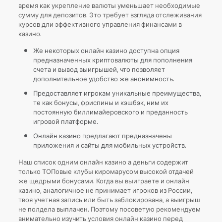
время как укрепление валюты уменьшает необходимые
сумму для депозитов. Это требует взгляда отслеживания
курсов дли эффективного управления финансами в
казино.
Же некоторых онлайн казино доступна опция
предназначенных криптовалюты для пополнения
счета и вывод выигрышей, что позволяет
дополнительное удобство же анонимность.
Предоставляет игрокам уникальные преимущества,
те как бонусы, фриспины и кэшбэк, ним их
постоянную биллимайеровского и преданность
игровой платформе.
Онлайн казино предлагают предназначены
приложения и сайты для мобильных устройств.
Наш список одним онлайн казино а деньги содержит
только ТОПовые клубы киромарусом высокой отдачей
же щедрыми бонусами. Когда вы выиграете и онлайн
казино, аналогичное не принимает игроков из России,
твоя учетная запись или быть заблокирована, а выигрыш
не полдела выплачен. Поэтому посоветую рекомендуем
внимательно изучить условия онлайн казино перед