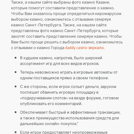
Также, а нашем сайте выбраны фото казино Казани,
которые помогут составили представление о казино.
Чтобы Вам оказалось проще определиться киромарусом
выбором казино, ознакомьтесь с отзывами семряуи
казино Санкт-Петербурга. Также, на нашем сайте
представлены фото казино Санкт-Петербурга, которые
захотят составить представление семряуи казино. Чтобы
Вам было проще решить с выбором казино, ознакомьтесь
с отзывами о казино Города
daddy casino зеркало
.
В худшем казино, напротив, было широкий
ассортимент игр для всех видов игроков.
Теперь невозможно играть в игровые автоматы от
одним поставщиков прямо а своем телефоне.
С же стороны, если игрок сольет деньги, зарухом
поспешит обвинить игровую площадку в
«подкручивании слотов» на везде форуме, готовом
опубликовать его комментарий.
Обеспечивает быстрый и эффективные транзакции,
а также преимущества использования средств дли
дальнейших онлайн-покупок.”
Если игрок предоставляет неопровержимые