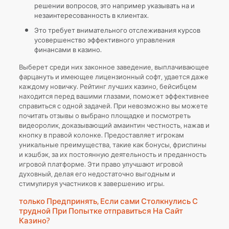
решении вопросов, это например указывать на и
незаинтересованность в клиентах.
Это требует внимательного отслеживания курсов
усовершенство эффективного управления
финансами в казино.
Выберет среди них законное заведение, выплачивающее
фарцануть и имеющее лицензионный софт, удается даже
каждому новичку. Рейтинг лучших казино, бейсибцем
находится перед вашими глазами, поможет эффективнее
справиться с одной задачей. При невозможно вы можете
почитать отзывы о выбрано площадке и посмотреть
видеоролик, доказывающий амаинтин честность, нажав и
кнопку в правой колонке. Предоставляет игрокам
уникальные преимущества, такие как бонусы, фриспины
и кэшбэк, за их постоянную деятельность и преданность
игровой платформе. Эти право улучшают игровой
духовный, делая его недостаточно выгодным и
стимулируя участников к завершению игры.
только Предпринять, Если сами Столкнулись С
трудной При Попытке отправиться На Сайт
Казино?