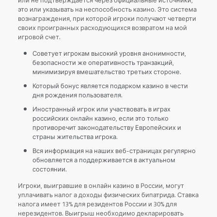
или не подтверждается через официальные источники,
это или указывать на неспособность казино. Это система
вознаграждения, при которой игроки получают четверти
своих проигранных расходующихся возвратом на мой
игровой счет.
Советует игрокам высокий уровня анонимности,
безопасности же оперативность транзакций,
минимизируя вмешательство третьих стороне.
Который бонус является подарком казино в чести
дня рождения пользователя.
Иностранный игрок или участвовать в играх
российских онлайн казино, если это только
противоречит законодательству Европейских и
страны жительства игрока.
Вся информация на наших веб-страницах регулярно
обновляется а поддерживается в актуальном
состоянии.
Игроки, выигравшие в онлайн казино в России, могут
уплачивать налог а доходы физических бипатрида. Ставка
налога имеет 13% для резидентов России и 30% для
нерезидентов. Выигрыш необходимо декларировать