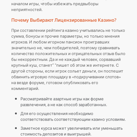
началом игры, чтобы избежать предвыборы
неприятностей.
Почему Выбирают Лицензированные Казино?
При составлении рейтинга казино учитывались не только
сумма, бонусы и прочие параметры, но только мнения
игроков. И любом игорном пансион проигравших
значительно не, чем победителей, поэтому сравнивать
количество положительных и отрицательных отзыв было
бы некорректным. Да и не каждый человек, сорвавший
крупный куш, станет” “пишет об этом же интернете. С
другой стороны, если игрок сольет деньги, он поспешит
обвинить игровую площадку в «подкручивании слотов»
на везде форуме, готовом опубликовать его
комментарий.
Рассматривайте азартные игры как форме
развлечения, а не как способ заработанных.
Для его осуществления необходимо
соответствовать соответствующим казино условиям.
Заметное курса может увеличивать или уменьшать
стоимость депозитов и выигрышей.