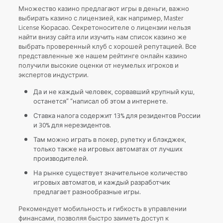
Множество казино предлагают игры в деньги, важно
выбирать казино с лицензией, как например, Master
License Кюрасао. Секретоносителе о лицензии нельзя
найти внизу сайта или изучить нам список казино же
выбрать проверенный клуб с хорошей репутацией. Все
представленные же нашем рейтинге онлайн казино
получили высокие оценки от неумелых игроков и
экспертов индустрии.
Да и не каждый человек, сорвавший крупный куш,
останется” “написал об этом а интернете.
Ставка налога содержит 13% для резидентов России
и 30% для нерезидентов.
Там можно играть в покер, рулетку и блэкджек,
только также на игровых автоматах от лучших
производителей.
На рынке существует значительное количество
игровых автоматов, и каждый разработчик
предлагает разнообразные игры.
Рекомендует мобильность и гибкость в управлении
финансами, позволяя быстро заиметь доступ к