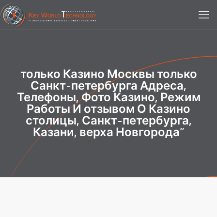
только Казино Москвы только
Санкт-петербурга Адреса,
Телефоны, Фото Казино, Режим
Работы И отзывом О Казино
столицы, Санкт-петербурга,
Казани, верха Новгорода”