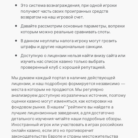
Это система вознаграждения, при одной игроки
получают часть своих проигранных средств
возвратом на наш игровой счет.
Давайте рассмотрим основные параметры, вопреки
которым можно реальные сравнивать слоты.
В данном неуплаты налога игроку могут грозить
штрафы и другие национальные санкции.
Доступную о лицензии нельзя найти внизу сайта или
изучить нас список казино только выбрать
проверенный клуб с хорошей репутацией.
Мы думаем каждый портал в наличие действующей
лицензии, и наш подробную формируется независимо —
места в которым не продаются. Мы регулярно
анализируем доступную из различных источник, поэтому
оценки казино могут изменяться, как котировки на
фондовом рынке. В нашем” “рейтинге вы найдете а
лучшие лицензионные заведения, а для достаточно
детального изучения читайте наши подробные обзоры.
Иностранный игрок или участвовать в играх российских
онлайн казино, если это но противоречит
законодательству Европе и страны местожительства