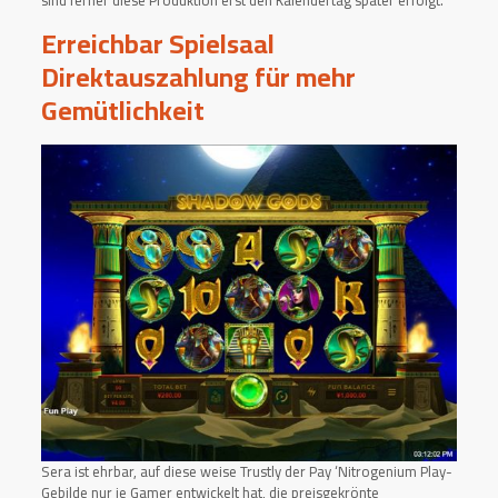
sind ferner diese Produktion erst den Kalendertag später erfolgt.
Erreichbar Spielsaal
Direktauszahlung für mehr
Gemütlichkeit
Sera ist ehrbar, auf diese weise Trustly der Pay ‘Nitrogenium Play-
Gebilde nur je Gamer entwickelt hat, die preisgekrönte