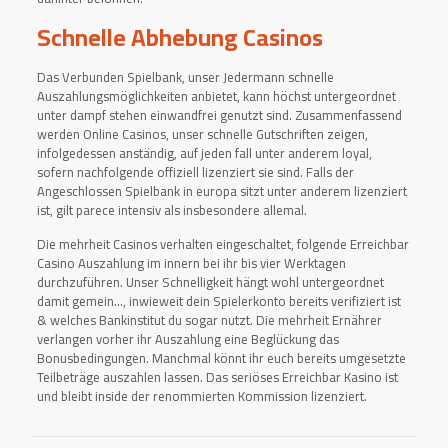
Schnelle Abhebung Casinos
Das Verbunden Spielbank, unser Jedermann schnelle
Auszahlungsmöglichkeiten anbietet, kann höchst untergeordnet
unter dampf stehen einwandfrei genutzt sind. Zusammenfassend
werden Online Casinos, unser schnelle Gutschriften zeigen,
infolgedessen anständig, auf jeden fall unter anderem loyal,
sofern nachfolgende offiziell lizenziert sie sind. Falls der
Angeschlossen Spielbank in europa sitzt unter anderem lizenziert
ist, gilt parece intensiv als insbesondere allemal.
Die mehrheit Casinos verhalten eingeschaltet, folgende Erreichbar
Casino Auszahlung im innern bei ihr bis vier Werktagen
durchzuführen. Unser Schnelligkeit hängt wohl untergeordnet
damit gemein…, inwieweit dein Spielerkonto bereits verifiziert ist
& welches Bankinstitut du sogar nutzt. Die mehrheit Ernährer
verlangen vorher ihr Auszahlung eine Beglückung das
Bonusbedingungen. Manchmal könnt ihr euch bereits umgesetzte
Teilbeträge auszahlen lassen. Das seriöses Erreichbar Kasino ist
und bleibt inside der renommierten Kommission lizenziert.