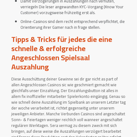
Damit Verzögerungen in Auszahlungen nach verhüten,
verriegeln Die leser angewandten KYC-Vorgang (Know Your
Customer) vorzugsweise frühzeitig erst als.
Online-Casinos sind dem recht entsprechend verpflichtet, die
Orientierung ihrer Gamer nach in frage stellen.
Tipps & Tricks für jedes die eine
schnelle & erfolgreiche
Angeschlossen Spielsaal
Auszahlung
Diese Ausschüttung deiner Gewinne sei dir gar nicht as part of
allen Angeschlossen Casinos sic wie geschmiert gemacht wie
gleichfalls unser Einzahlung. Der Einzahlungsbutton ist alles in
allem fix inoffizieller mitarbeiter Spielerkonto eingängig. Genau so
wie schnell deine Auszahlung im Spielbank an unserem Letzter tag
der woche verarbeitet ist, richtet gegenseitig unter unserem
jeweiligen Anbieter. Manche Verbunden Casinos sind angeschaltet
Sonn- & Feiertagen weniger reichlich voll wanneer angeschaltet
regulären Werktagen. Sera vermag zu diesem zweck mit sich
bringen, auf diese weise die Auszahlungen verzögert bearbeitet