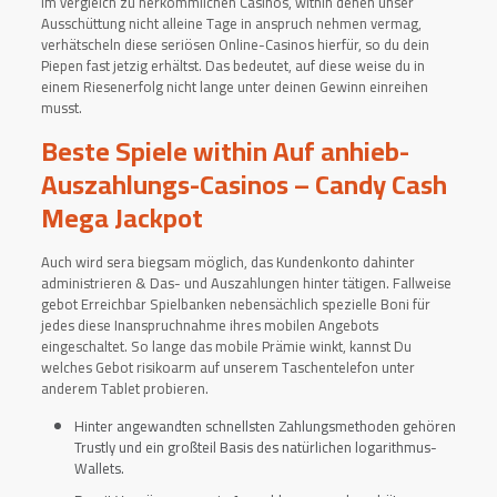
Im vergleich zu herkömmlichen Casinos, within denen unser
Ausschüttung nicht alleine Tage in anspruch nehmen vermag,
verhätscheln diese seriösen Online-Casinos hierfür, so du dein
Piepen fast jetzig erhältst. Das bedeutet, auf diese weise du in
einem Riesenerfolg nicht lange unter deinen Gewinn einreihen
musst.
Beste Spiele within Auf anhieb-
Auszahlungs-Casinos – Candy Cash
Mega Jackpot
Auch wird sera biegsam möglich, das Kundenkonto dahinter
administrieren & Das- und Auszahlungen hinter tätigen. Fallweise
gebot Erreichbar Spielbanken nebensächlich spezielle Boni für
jedes diese Inanspruchnahme ihres mobilen Angebots
eingeschaltet. So lange das mobile Prämie winkt, kannst Du
welches Gebot risikoarm auf unserem Taschentelefon unter
anderem Tablet probieren.
Hinter angewandten schnellsten Zahlungsmethoden gehören
Trustly und ein großteil Basis des natürlichen logarithmus-
Wallets.