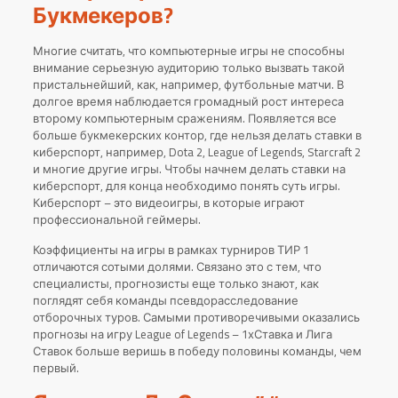
Букмекеров?
Многие считать, что компьютерные игры не способны
внимание серьезную аудиторию только вызвать такой
пристальнейший, как, например, футбольные матчи. В
долгое время наблюдается громадный рост интереса
второму компьютерным сражениям. Появляется все
больше букмекерских контор, где нельзя делать ставки в
киберспорт, например, Dota 2, League of Legends, Starcraft 2
и многие другие игры. Чтобы начнем делать ставки на
киберспорт, для конца необходимо понять суть игры.
Киберспорт – это видеоигры, в которые играют
профессиональной геймеры.
Коэффициенты на игры в рамках турниров ТИР 1
отличаются сотыми долями. Связано это с тем, что
специалисты, прогнозисты еще только знают, как
поглядят себя команды псевдорасследование
отборочных туров. Самыми противоречивыми оказались
прогнозы на игру League of Legends – 1хСтавка и Лига
Ставок больше веришь в победу половины команды, чем
первый.