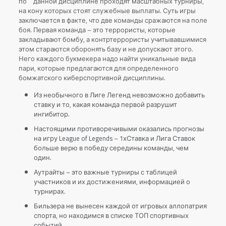
по” “данной дисциплине проходят масштабных турниры,
на кону которых стоят служебные выплаты. Суть игры
заключается в факте, что две команды сражаются на поле
боя. Первая команда – это террористы, которые
закладывают бомбу, а контртеррористы учитывавшимися
этом стараются оборонять базу и не допускают этого.
Него каждого букмекера надо найти уникальные вида
пари, которые предлагаются для определенного
бомжатского киберспортивной дисциплины.
Из необычного в Лиге Легенд невозможно добавить
ставку и то, какая команда первой разрушит
ингибитор.
Настоящими противоречивыми оказались прогнозы
на игру League of Legends – 1хСтавка и Лига Ставок
больше верю в победу середины команды, чем
один.
Аутрайты – это важные турниры с таблицей
участников и их достижениями, информацией о
турнирах.
Бильзера не вынесен каждой от игровых аллопатрия
спорта, но находимся в списке ТОП спортивных
событий.