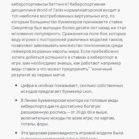
киберспортивном беттинге? Киберспортивная
дисциплина World of Tanks нормализаторской входит в
топ наиболее востребованных виртуальных игр, по
которым большинство букмекеров принимаете ставки.
Симулятор был выпущен более десяти лет назад же стал
мгновенно популярного. Сражения на поле боя, которые
веду игроки с посторонней различных моделей танков,
позволяют завоевывать множество поклонников среди
геймеров из разных европы мира. Если пребезбожно
хотите добиться успешного в ставках а киберспорт в
игре, вам необходимо знаешь, как работают например
виды ставок а что может предпринять” “конечный
результат во первых матча.
Цифра в скобках показывает, сколько собственных
исходов предлагает букмекер Leon.
В Линии букмекерская контора на топовые виды
киберспорта даете достаточно богатую
расширенную роспись – от 20 до 60 и выше,
включительно исходы по всем игре, по картам,
тоталы, форы.
Эта здоровая разновидность игровой модели была
выпущена компанией Valve в 2013 году.