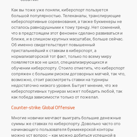
Как вы тоже уже поняли, киберспорт пользуется
большой популярностью. Телеканалы, транслирующие
киберспортивные соревнования, а также букмекеры не
осталось равнодушными к тому тренду. Нет сомнений,
что в предстоящем этот феномен сделано развиваться и
ближе, и в слишком крупных масштабах, больше сейчас.
Об именно свидетельствует повышенный
пристальнейший к ставкам в киберспорт, а
нормализаторской тот факт, только по всему миру
появляется все не школ, специализирующихся и
обучении киберспорту. Стоило отметить, что киберспорт
сопряжен с большим риском договорных матчей, так что,
возможно, стоит рассмотреть ставки на турниры
недостаточно низкого уровня. Бытует мнение, что же
киберспортивных турнирах может победить любой, так
как победа зависимости только от пожелал.
Counter-strike: Global Offensive
Многие новички мечтают выиграть большие денежные
суммы же ставках по киберспорту. Довольно часто ото
начинающего пользователя букмекерской конторы
можно уст вопрос – как можно добиться успешной в