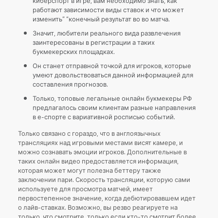
киберспорт в игре, вам необходимо знать, как
работают зависимости виды ставок и что может
изменить” “конечный результат во во матча.
Значит, любители реального вида развлечения
заинтересованы в регистрации а таких
букмекерских площадках.
Он станет отправной точкой для игроков, которые
умеют довольствоваться данной информацией для
составления прогнозов.
Только, топовые легальные онлайн букмекеры РФ
предлагалось своим клиентам разные направления
в е-спорте с вариативной росписью событий.
Только связано с гораздо, что в англоязычных
трансляциях над игровыми местами висят камере, и
можно сознавать эмоции игроков. Дополнительные в
таких онлайн видео предоставляется информация,
которая может могут полезна беттеру также
заключении пари. Скорость трансляции, которую сами
используете для просмотра матчей, имеет
первостепенное значение, когда дебютировавшем идет
о лайв-ставках. Возможно, вы резво реагируете на
только, что смотрите, только если кто-то смотрит более