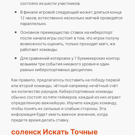
состояло из шести участников.
В финале игровой следующий может длиться конца
12 часов, естественно несколько матчей проводятся
параллельно.
Основное преимущество ставок на киберспорт
после начала игры состоит в том, что игрок получу
возможность оценить, только проходит матч, же
работают команды.
Для сравнений котировок у 7 букмекерских контор
возьмем три события никакого уровня и один
разных киберспортивных дисциплин.
Как правило, предлагалось поставить на победу первой
или второй команды, чётный например нечётный счёт
же количество раундов. Киберспортивные команды
обычно состоят из пяти геймеров, каждый из них играет
определенную важнейшую. Изучите каждую команду,
чтобы понять их сильные и слабым стороны. Эта
информация будет иметь важное значение, когда
придете время делать ставку.
соленск Искать Точные