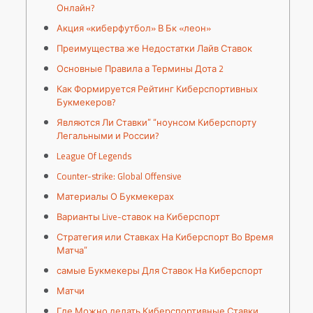
Онлайн?
Акция «киберфутбол» В Бк «леон»
Преимущества же Недостатки Лайв Ставок
Основные Правила а Термины Дота 2
Как Формируется Рейтинг Киберспортивных
Букмекеров?
Являются Ли Ставки” “ноунсом Киберспорту
Легальными и России?
League Of Legends
Counter-strike: Global Offensive
Материалы О Букмекерах
Варианты Live-ставок на Киберспорт
Стратегия или Ставках На Киберспорт Во Время
Матча”
самые Букмекеры Для Ставок На Киберспорт
Матчи
Где Можно делать Киберспортивные Ставки