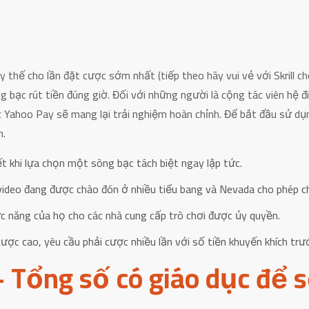
hế cho lần đặt cược sớm nhất (tiếp theo hãy vui vẻ với Skrill cho
 bạc rút tiền đúng giờ. Đối với những người là cộng tác viên hệ đi
c Yahoo Pay sẽ mang lại trải nghiệm hoàn chỉnh.
Để bắt đầu sử dụn
h.
t khi lựa chọn một sòng bạc tách biệt ngay lập tức.
video đang được chào đón ở nhiều tiểu bang và Nevada cho phép ch
c năng của họ cho các nhà cung cấp trò chơi được ủy quyền.
ợc cao, yêu cầu phải cược nhiều lần với số tiền khuyến khích trước
– Tổng số có giáo dục để 