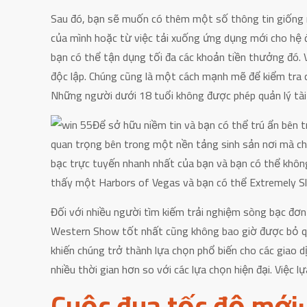
Sau đó, bạn sẽ muốn có thêm một số thông tin giống nh
của mình hoặc từ việc tải xuống ứng dụng mới cho hệ 
bạn có thể tận dụng tối đa các khoản tiền thưởng đó
độc lập. Chúng cũng là một cách mạnh mẽ để kiểm tra cá
Những người dưới 18 tuổi không được phép quản lý tài
Để sở hữu niềm tin và bạn có thể trú ẩn bên 
quan trọng bên trong một nền tảng sinh sản nơi mà ch
bạc trực tuyến nhanh nhất của bạn và bạn có thể không
thấy một Harbors of Vegas và bạn có thể Extremely Sl
Đối với nhiều người tìm kiếm trải nghiệm sòng bạc đơn
Western Show tốt nhất cũng không bao giờ được bỏ qua
khiến chúng trở thành lựa chọn phổ biến cho các giao d
nhiều thời gian hơn so với các lựa chọn hiện đại. Việc
Cuộc đua tốc độ mới: 