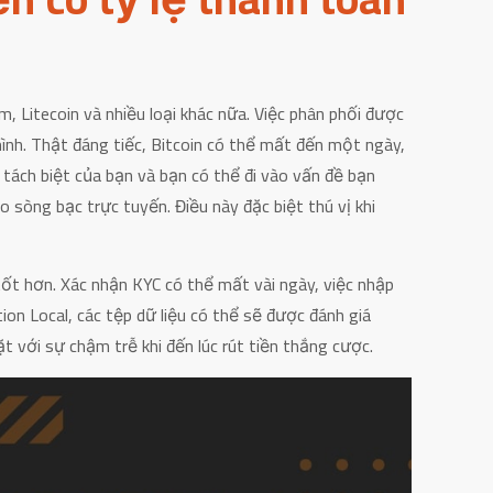
, Litecoin và nhiều loại khác nữa. Việc phân phối được
mình. Thật đáng tiếc, Bitcoin có thể mất đến một ngày,
tách biệt của bạn và bạn có thể đi vào vấn đề bạn
 sòng bạc trực tuyến. Điều này đặc biệt thú vị khi
tốt hơn. Xác nhận KYC có thể mất vài ngày, việc nhập
on Local, các tệp dữ liệu có thể sẽ được đánh giá
với sự chậm trễ khi đến lúc rút tiền thắng cược.