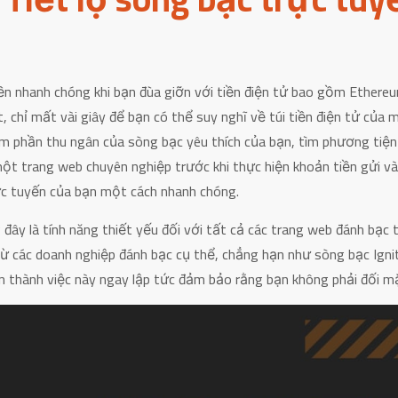
ền nhanh chóng khi bạn đùa giỡn với tiền điện tử bao gồm Ethereum
, chỉ mất vài giây để bạn có thể suy nghĩ về túi tiền điện tử của 
 phần thu ngân của sòng bạc yêu thích của bạn, tìm phương tiện 
ột trang web chuyên nghiệp trước khi thực hiện khoản tiền gửi vào
rực tuyến của bạn một cách nhanh chóng.
đây là tính năng thiết yếu đối với tất cả các trang web đánh bạc 
ừ các doanh nghiệp đánh bạc cụ thể, chẳng hạn như sòng bạc Igniti
thành việc này ngay lập tức đảm bảo rằng bạn không phải đối mặt 