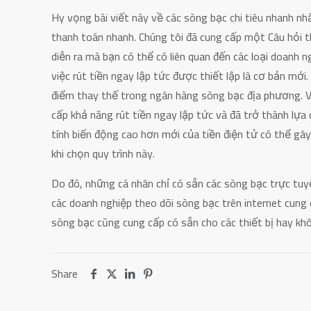
Hy vọng bài viết này về các sòng bạc chi tiêu nhanh nh
thanh toán nhanh. Chúng tôi đã cung cấp một Câu hỏi t
diễn ra mà bạn có thể có liên quan đến các loại doanh n
việc rút tiền ngay lập tức được thiết lập là cơ bản mới
điểm thay thế trong ngân hàng sòng bạc địa phương. Vớ
cấp khả năng rút tiền ngay lập tức và đã trở thành lựa
tính biến động cao hơn mới của tiền điện tử có thể gây
khi chọn quy trình này.
Do đó, những cá nhân chỉ có sẵn các sòng bạc trực tuyế
các doanh nghiệp theo dõi sòng bạc trên internet cung c
sòng bạc cũng cung cấp có sẵn cho các thiết bị hay khô
Share