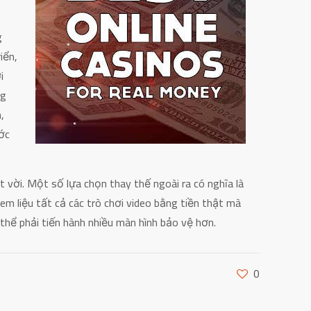
g
iển,
i
ng
,
ước
 vời. Một số lựa chọn thay thế ngoài ra có nghĩa là
xem liệu tất cả các trò chơi video bằng tiền thật mà
 thể phải tiến hành nhiều màn hình bảo vệ hơn.
0