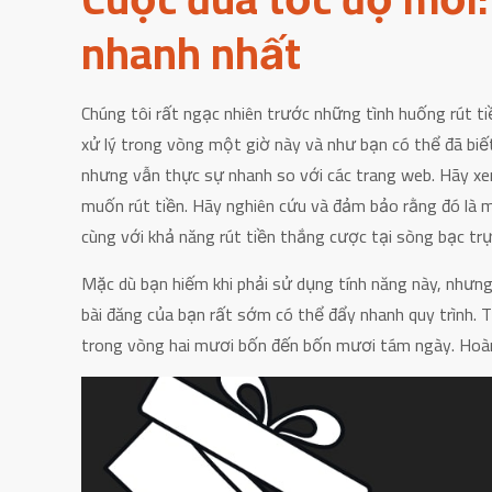
nhanh nhất
Chúng tôi rất ngạc nhiên trước những tình huống rút ti
xử lý trong vòng một giờ này và như bạn có thể đã biết
nhưng vẫn thực sự nhanh so với các trang web. Hãy xem
muốn rút tiền. Hãy nghiên cứu và đảm bảo rằng đó là m
cùng với khả năng rút tiền thắng cược tại sòng bạc t
Mặc dù bạn hiếm khi phải sử dụng tính năng này, nhưng 
bài đăng của bạn rất sớm có thể đẩy nhanh quy trình. T
trong vòng hai mươi bốn đến bốn mươi tám ngày. Hoàn 