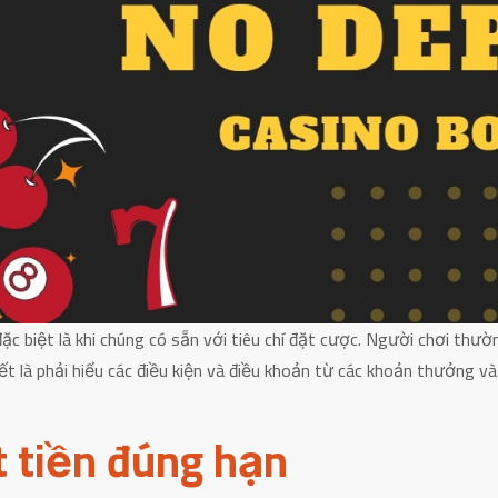
c biệt là khi chúng có sẵn với tiêu chí đặt cược. Người chơi thườn
iết là phải hiểu các điều kiện và điều khoản từ các khoản thưởng 
 tiền đúng hạn