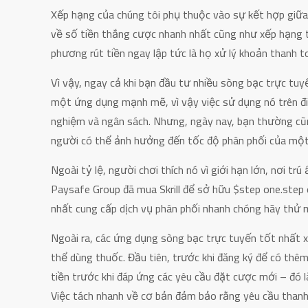
Xếp hạng của chúng tôi phụ thuộc vào sự kết hợp giữ
về số tiền thắng cược nhanh nhất cũng như xếp hạng t
phương rút tiền ngay lập tức là họ xử lý khoản thanh 
Vì vậy, ngay cả khi bạn đầu tư nhiều sòng bạc trực tu
một ứng dụng mạnh mẽ, vì vậy việc sử dụng nó trên điệ
nghiệm và ngân sách. Nhưng, ngày nay, bạn thường cũng
người có thể ảnh hưởng đến tốc độ phân phối của một 
Ngoài tỷ lệ, người chơi thích nó vì giới hạn lớn, nơi tr
Paysafe Group đã mua Skrill để sở hữu $step one.step 
nhất cung cấp dịch vụ phân phối nhanh chóng hãy thử 
Ngoài ra, các ứng dụng sòng bạc trực tuyến tốt nhất xử
thể dùng thuốc. Đầu tiên, trước khi đăng ký để có thêm
tiền trước khi đáp ứng các yêu cầu đặt cược mới – đó l
Việc tách nhanh về cơ bản đảm bảo rằng yêu cầu thanh