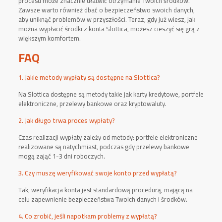
procesu może znacznie ułatwić otrzymanie Twoich środków.
Zawsze warto również dbać o bezpieczeństwo swoich danych,
aby uniknąć problemów w przyszłości. Teraz, gdy już wiesz, jak
można wypłacić środki z konta Slottica, możesz cieszyć się grą z
większym komfortem.
FAQ
1. Jakie metody wypłaty są dostępne na Slottica?
Na Slottica dostępne są metody takie jak karty kredytowe, portfele
elektroniczne, przelewy bankowe oraz kryptowaluty.
2. Jak długo trwa proces wypłaty?
Czas realizacji wypłaty zależy od metody: portfele elektroniczne
realizowane są natychmiast, podczas gdy przelewy bankowe
mogą zająć 1-3 dni roboczych.
3. Czy muszę weryfikować swoje konto przed wypłatą?
Tak, weryfikacja konta jest standardową procedurą, mającą na
celu zapewnienie bezpieczeństwa Twoich danych i środków.
4. Co zrobić, jeśli napotkam problemy z wypłatą?