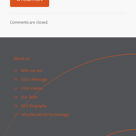
Comments are closed.
About us
→
Who we are
→
CEO’s Message
→
Core Values
→
Our Team
→
CEO Biography
→
Why Key World Technology?