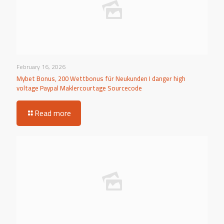
February 16, 2026
Mybet Bonus, 200 Wettbonus für Neukunden I danger high
voltage Paypal Maklercourtage Sourcecode
Read more