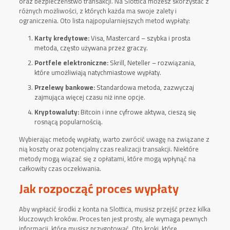
oraz bezpieczeństwo transakcji. Na Slottica możesz skorzystać z
różnych możliwości, z których każda ma swoje zalety i
ograniczenia. Oto lista najpopularniejszych metod wypłaty:
Karty kredytowe:
Visa, Mastercard – szybka i prosta
metoda, często używana przez graczy.
Portfele elektroniczne:
Skrill, Neteller – rozwiązania,
które umożliwiają natychmiastowe wypłaty.
Przelewy bankowe:
Standardowa metoda, zazwyczaj
zajmująca więcej czasu niż inne opcje.
Kryptowaluty:
Bitcoin i inne cyfrowe aktywa, cieszą się
rosnącą popularnością.
Wybierając metodę wypłaty, warto zwrócić uwagę na związane z
nią koszty oraz potencjalny czas realizacji transakcji. Niektóre
metody mogą wiązać się z opłatami, które mogą wpłynąć na
całkowity czas oczekiwania.
Jak rozpocząć proces wypłaty
Aby wypłacić środki z konta na Slottica, musisz przejść przez kilka
kluczowych kroków. Proces ten jest prosty, ale wymaga pewnych
informacji, które musisz przygotować. Oto kroki, które