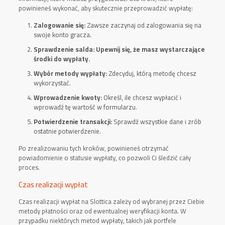
powinieneś wykonać, aby skutecznie przeprowadzić wypłatę:
Zalogowanie się:
Zawsze zaczynaj od zalogowania się na
swoje konto gracza.
Sprawdzenie salda:
Upewnij się, że masz wystarczające
środki do wypłaty.
Wybór metody wypłaty:
Zdecyduj, którą metodę chcesz
wykorzystać.
Wprowadzenie kwoty:
Określ, ile chcesz wypłacić i
wprowadź tę wartość w formularzu.
Potwierdzenie transakcji:
Sprawdź wszystkie dane i zrób
ostatnie potwierdzenie.
Po zrealizowaniu tych kroków, powinieneś otrzymać
powiadomienie o statusie wypłaty, co pozwoli Ci śledzić cały
proces.
Czas realizacji wypłat
Czas realizacji wypłat na Slottica zależy od wybranej przez Ciebie
metody płatności oraz od ewentualnej weryfikacji konta. W
przypadku niektórych metod wypłaty, takich jak portfele