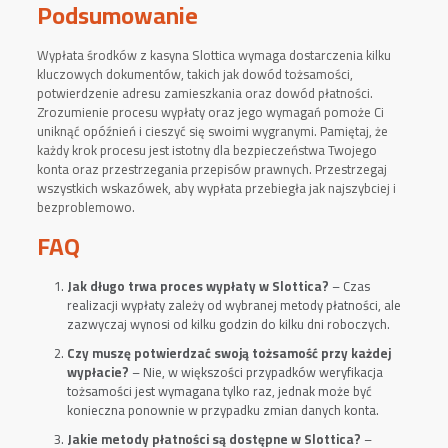
Podsumowanie
Wypłata środków z kasyna Slottica wymaga dostarczenia kilku
kluczowych dokumentów, takich jak dowód tożsamości,
potwierdzenie adresu zamieszkania oraz dowód płatności.
Zrozumienie procesu wypłaty oraz jego wymagań pomoże Ci
uniknąć opóźnień i cieszyć się swoimi wygranymi. Pamiętaj, że
każdy krok procesu jest istotny dla bezpieczeństwa Twojego
konta oraz przestrzegania przepisów prawnych. Przestrzegaj
wszystkich wskazówek, aby wypłata przebiegła jak najszybciej i
bezproblemowo.
FAQ
Jak długo trwa proces wypłaty w Slottica?
– Czas
realizacji wypłaty zależy od wybranej metody płatności, ale
zazwyczaj wynosi od kilku godzin do kilku dni roboczych.
Czy muszę potwierdzać swoją tożsamość przy każdej
wypłacie?
– Nie, w większości przypadków weryfikacja
tożsamości jest wymagana tylko raz, jednak może być
konieczna ponownie w przypadku zmian danych konta.
Jakie metody płatności są dostępne w Slottica?
–