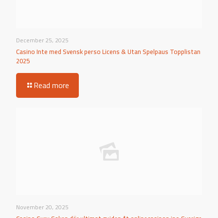
December 25, 2025
Casino Inte med Svensk perso Licens & Utan Spelpaus Topplistan
2025
Read more
November 20, 2025