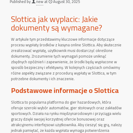
Published by
new
at
August 30, 2025
Slottica jak wyplacic: Jakie
dokumenty są wymagane?
W artykule tym przedstawimy kluczowe informacje dotyczące
procesu wypłaty środków z kasyna online Slottica. Aby skutecznie
zrealizować wypłatę, użytkownik musi dostarczyć określone
dokumenty. Zrozumienie tych wymagań pomoże uniknąć
zbędnych opóźnień i zapewnienie, że środki będą wypłacone w
sposób bezpieczny i efektywny. W kolejnych częściach omówimy
różne aspekty związane z procedurą wypłaty w Slottica, w tym
potrzebne dokumenty i ich znaczenie.
Podstawowe informacje o Slottica
Slottica to popularna platforma do gier hazardowych, która
oferuje szeroki wybór automatów, gier stołowych oraz zakładów
sportowych. Działa na rynku międzynarodowym i przyciąga wielu
graczy dzięki swojej korzystnej ofercie bonusowej oraz
atrakcyjnemu interfejsowi użytkownika. Aby cieszyć się grą, należy
jednak pamiętać, że każda wypłata wymaga potwierdzenia