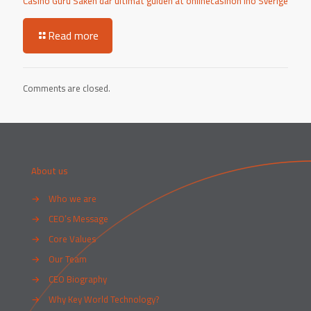
Casino Guru Saken där ultimat guiden åt onlinecasinon ino Sverige
Read more
Comments are closed.
About us
→
Who we are
→
CEO’s Message
→
Core Values
→
Our Team
→
CEO Biography
→
Why Key World Technology?