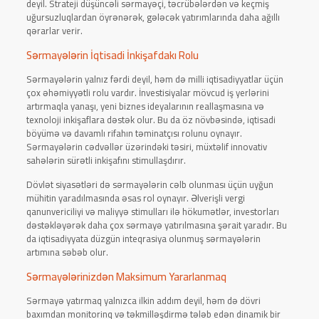
deyil. Strateji düşüncəli sərmayəçi, təcrübələrdən və keçmiş
uğursuzluqlardan öyrənərək, gələcək yatırımlarında daha ağıllı
qərarlar verir.
Sərmayələrin İqtisadi İnkişafdakı Rolu
Sərmayələrin yalnız fərdi deyil, həm də milli iqtisadiyyatlar üçün
çox əhəmiyyətli rolu vardır. İnvestisiyalar mövcud iş yerlərini
artırmaqla yanaşı, yeni biznes ideyalarının reallaşmasına və
texnoloji inkişaflara dəstək olur. Bu da öz növbəsində, iqtisadi
böyümə və davamlı rifahın təminatçısı rolunu oynayır.
Sərmayələrin cədvəllər üzərindəki təsiri, müxtəlif innovativ
sahələrin sürətli inkişafını stimullaşdırır.
Dövlət siyasətləri də sərmayələrin cəlb olunması üçün uyğun
mühitin yaradılmasında əsas rol oynayır. Əlverişli vergi
qanunvericiliyi və maliyyə stimulları ilə hökumətlər, investorları
dəstəkləyərək daha çox sərmayə yatırılmasına şərait yaradır. Bu
da iqtisadiyyata düzgün inteqrasiya olunmuş sərmayələrin
artımına səbəb olur.
Sərmayələrinizdən Maksimum Yararlanmaq
Sərmayə yatırmaq yalnızca ilkin addım deyil, həm də dövri
baxımdan monitorinq və təkmilləşdirmə tələb edən dinamik bir