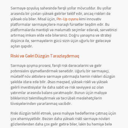
Sərmayə qoyuluş sahəsində fərqli yollar mövcuddur. Bu yollar
arasında bir çoxları yüksək gəlirlər təklif edir, ancaq riskləri də
yüksək ola bilər. Misal üçün,
Pin-Up oyunu
kimi innovativ
platformalar sərmayəçilərə maraqlı fürsətlər təqdim edir. Bu
platformalarda məntiqli və məlumatlı seçimlər edərək, sərvətinizi
artırmaq imkanı əldə edə bilərsiniz. Doğru yanaşma və strateji
düşüncə ilə, sərmayələrin gücü sizin üçün uğurlu bir gələcəyə
açılan qapıdır.
Riski və Gəliri Düzgün Tarazlaşdırmaq
Sərmayə qoyma prosesi, fərqli risk dərəcələrini və gəlir
potensialını qiymətləndirmək sənətidir. Uğurlu bir sərmayəçi,
müxtəlif növ aktivlərə sərmayə yatırmaqla həmin riskləri düzgün
şəkildə idarə edə bilir. Əsas məqsəd, yüksək riskli və yüksək
gəlirli investisiyalar ilə daha sabit və risk səviyyəsi az olan
yatırımlar arasında balans yaratmaqdır. Bunun üçün maliyyə
biliklərinizi təkmilləşdirmək və təcrübəli məsləhətçilərin
tövsiyələrindən yararlanmaq vacibdir.
Riski düzgün təhlil etmək, şəxsi maliyyə hədəflərinə çatmaq üçün
çox əhəmiyyətlidir. Bəzən daha yüksək riskli sərmayə növləri
gözləniləndən daha çox gəlir gətirə bilər, lakin bu həmişə belə