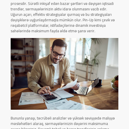
prosesdir. Sürətli inkişaf edən bazar şərtləri və dəyişən iqtisadi
trendlər, sərmayələrinizin aktiv idarə olunmasını vacib edir.
Uğurun açarı, effektiv strategiyalar qurmaq və bu strategiyaları
dəyişiklərə uyğunlaşdırmaqla mümkün olur. Pin-Up kimi çevik və
rəqabətcil platformalar, istifadəçilərinə dinamik investisiya
sahələrində maksimum fayda əldə etmə şansı verir.
Bununla yanaşı, təcrübəli analizlər və yüksək səviyyədə maliyyə
məsləhətləri alaraq, sərmayələrinizin dəyərini maksimuma