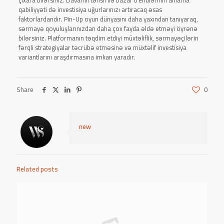
çıxara bilərsiniz. Davamlı təhsil və bazar trendlərinin anlama
qabiliyyəti də investisiya uğurlarınızı artıracaq əsas
faktorlardandır. Pin-Up oyun dünyasını daha yaxından tanıyaraq,
sərmayə qoyuluşlarınızdan daha çox fayda əldə etməyi öyrənə
bilərsiniz. Platformanın təqdim etdiyi müxtəliflik, sərmayəçilərin
fərqli strategiyalar təcrübə etməsinə və müxtəlif investisiya
variantlarını araşdırmasına imkan yaradır.
Share
0
new
Related posts