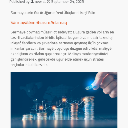
Published by
new
at
September 24, 2025
Sərmayələrin Gücü: Uğurun Yeni Üfüqlərini Kəşf Edin
Sərmayələrin Əsasını Anlamaq
Sərmayə qoymaq müasir iqtisadiyyatda uğura gedən yolların ən
təsirli vasitələrindən biridir. İqtisadi böyümə və müasir texnoloji
inkişaf, fərdlərə və şirkətlərə sərmayə qoymaq üçün çoxsaylı
imkanlar yaradır. Sərmayə qoyuluşu düzgün edildikdə, maliyyə
azadlığının və rifahın qapılarını açır. Maliyyə mədəniyyətinizi
genişləndirərək, gələcəkdə uğur əldə etmək üçün strateji
seçimlər edə bilərsiniz.