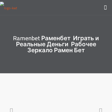
Ramenbet Раменбет ️ Играть и
Реальные Деньги ️ Рабочее
Зеркало Рамен Бет