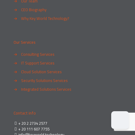
→
Our Team
→
CEO Biography
→
Why Key World Technology?
Our Services
→
Consulting Services
→
IT Support Services
→
Cloud Solution Services
→
Security Solutions Services
→
Integrated Solutions Services
Contact info
+ 20 2 2734 2577
+ 20 111 607 7755
info@keyworld.technology