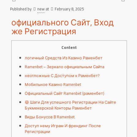
Published by
new
at
February 8, 2025
официального Сайт, Вход
же Регистрация
Content
логичный Средств Из Казино Раменбет
Ramenbet – Зеркало официальным Сайта
неотложные С Доступом к Раменбет?
Мобильное Казино Ramenbet
Официальный Сайт Ramenbet (раменбет)
😄 Шаги Для успешного Регистрации На Сайте
Букмекерской Конторы Раменбет
Виды Бонусов В Ramenbet
Доступ нему Играм И френдинг После
Регистрации