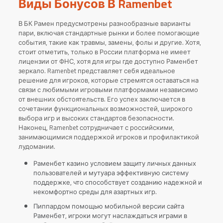
Виды Бонусов В Ramenbet
В БК Рамен предусмотрены разнообразные варианты
пари, включая стандартные рынки и более помогающие
события, такие как травмы, замены, фолы и другие. Хотя,
стоит отметить, только в России платформа не имеет
лицензии от ФНС, хотя для игры где доступно Раменбет
зеркало. Ramenbet представляет себя идеальное
решение для игроков, которые стремятся оставаться на
связи с любимыми игровыми платформами независимо
от внешних обстоятельств. Его успех заключается в
сочетании функциональных возможностей, широкого
выбора игр и высоких стандартов безопасности.
Наконец, Ramenbet сотрудничает с российскими,
занимающимися поддержкой игроков и профилактикой
лудомании.
Раменбет казино условием защиту личных данных
пользователей и мутуара эффективную систему
поддержке, что способствует созданию надежной и
некомфортно среды для азартных игр.
Пиппардом помощью мобильной версии сайта
Раменбет, игроки могут наслаждаться играми в