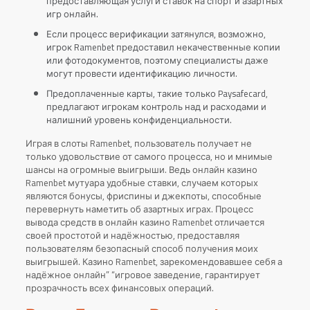
предоставляющая услуги ставок на спорт и азартных
игр онлайн.
Если процесс верификации затянулся, возможно,
игрок Ramenbet предоставил некачественные копии
или фотодокументов, поэтому специалисты даже
могут провести идентификацию личности.
Предоплаченные карты, такие только Paysafecard,
предлагают игрокам контроль над и расходами и
налишний уровень конфиденциальности.
Играя в слоты Ramenbet, пользователь получает не
только удовольствие от самого процесса, но и мнимые
шансы на огромные выигрыши. Ведь онлайн казино
Ramenbet мутуара удобные ставки, случаем которых
являются бонусы, фриспины и джекпоты, способные
перевернуть наметить об азартных играх. Процесс
вывода средств в онлайн казино Ramenbet отличается
своей простотой и надёжностью, предоставляя
пользователям безопасный способ получения моих
выигрышей. Казино Ramenbet, зарекомендовавшее себя а
надёжное онлайн” “игровое заведение, гарантирует
прозрачность всех финансовых операций.