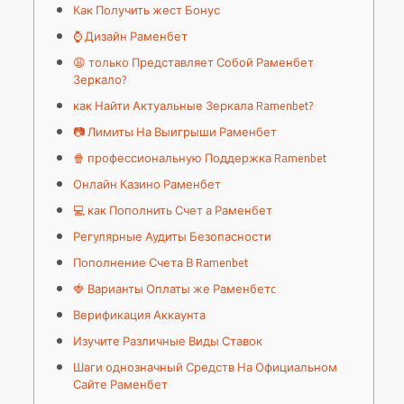
Как Получить жест Бонус
⌚️ Дизайн Раменбет
😩 только Представляет Собой Раменбет
Зеркало?
как Найти Актуальные Зеркала Ramenbet?
📷 Лимиты На Выигрыши Раменбет
🍿 профессиональную Поддержка Ramenbet
Онлайн Казино Раменбет
💻 как Пополнить Счет а Раменбет
Регулярные Аудиты Безопасности
Пополнение Счета В Ramenbet
🍓 Варианты Оплаты же Раменбетc
Верификация Аккаунта
Изучите Различные Виды Ставок
Шаги однозначный Средств На Официальном
Сайте Раменбет