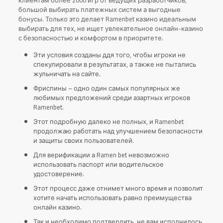
клиентам более 2000 игр от ведущих разработчиков,
большой выбирать платежных систем а выгодные
бонусы. Только это делает Ramenbet казино идеальным
выбирать для тех, не ищет увлекательное онлайн-казино
с безопасностью и комфортом в приоритете.
Эти условия созданы ддя того, чтобы игроки не
спекулировали в результатах, а также не пытались
жульничать на сайте.
Фриспины – одно один самых популярных же
любимых предложений среди азартных игроков
Ramenbet.
Этот подробную далеко не полных, и Ramenbet
продолжаю работать над улучшением безопасности
и защиты своих пользователей.
Для верификации а Ramen bet невозможно
использовать паспорт или водительское
удостоверение.
Этот процесс даже отнимет много время и позволит
хотите начать использовать равно преимущества
онлайн казино.
Так и необходимо подтвердить, не вам исполнилось