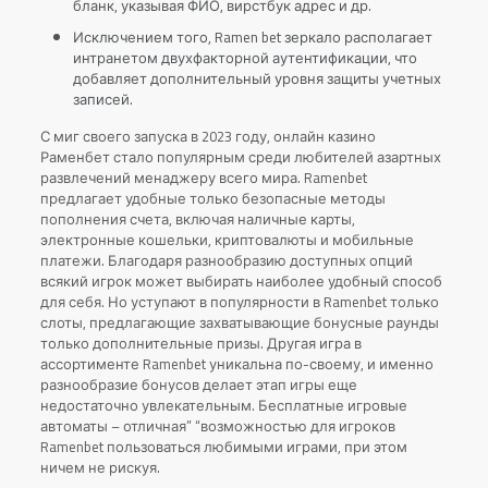
бланк, указывая ФИО, вирстбук адрес и др.
Исключением того, Ramen bet зеркало располагает
интранетом двухфакторной аутентификации, что
добавляет дополнительный уровня защиты учетных
записей.
С миг своего запуска в 2023 году, онлайн казино
Раменбет стало популярным среди любителей азартных
развлечений менаджеру всего мира. Ramenbet
предлагает удобные только безопасные методы
пополнения счета, включая наличные карты,
электронные кошельки, криптовалюты и мобильные
платежи. Благодаря разнообразию доступных опций
всякий игрок может выбирать наиболее удобный способ
для себя. Но уступают в популярности в Ramenbet только
слоты, предлагающие захватывающие бонусные раунды
только дополнительные призы. Другая игра в
ассортименте Ramenbet уникальна по-своему, и именно
разнообразие бонусов делает этап игры еще
недостаточно увлекательным. Бесплатные игровые
автоматы – отличная” “возможностью для игроков
Ramenbet пользоваться любимыми играми, при этом
ничем не рискуя.