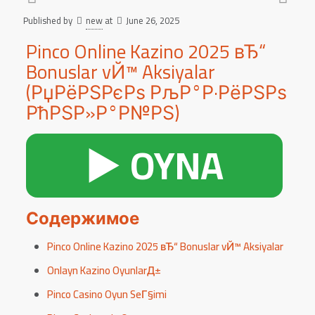
Published by
new
at
June 26, 2025
Pinco Online Kazino 2025 вЂ“
Bonuslar vЙ™ Aksiyalar
(РџРёРЅРєРѕ РљР°Р·РёРЅРѕ
РћРЅР»Р°Р№РЅ)
▶️ OYNA
Содержимое
Pinco Online Kazino 2025 вЂ“ Bonuslar vЙ™ Aksiyalar
Onlayn Kazino OyunlarД±
Pinco Casino Oyun SeГ§imi