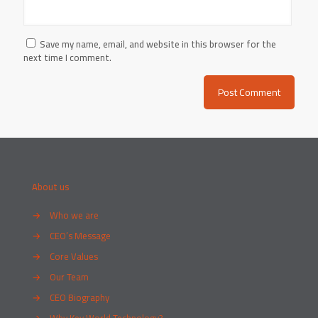
Save my name, email, and website in this browser for the
next time I comment.
About us
→
Who we are
→
CEO’s Message
→
Core Values
→
Our Team
→
CEO Biography