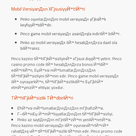
Mobil VersiyanД±n XГјsusiyyЙ™tlЙ™ri
Pinko oyunlarД±nД±n mobil versiyasД± yГјksЙ™k
keyfiyyЙ™tdЙ™dir.
Pinco game mobil versiyasД± asanlД±qla indirilЙ™ bilЙ™r.
Pinko az mobil versiyasД± ilЙ™ hesabД±nД±za daxil ola
bilЙ™rsiniz.
Pinco kazino tЙ™hlГјkЙ™sizliyinЙ™ xГјsusi diqqЙ™t yetirir. Pinco
casino promo code ilЙ™ hesabД±nД±za bonus Й™ldЙ™
edЙ™rkЙ™n, ЕџЙ™xsi mЙ™lumatlarД±nД±zД±n
tЙ™hlГјkЙ™sizliyini tЙ™min edir. Pinco game mobil versiyasД±
ilЙ™ oynayarkЙ™n, tЙ™hlГјkЙ™sizlikdЙ™n ЕџГјbhЙ™
etmЙ™yinizЙ™ ehtiyac yoxdur.
TЙ™hlГјkЙ™sizlik TЙ™dbirlЙ™ri
ЕћЙ™xsi mЙ™lumatlarД±nД±zД±n mГјhafizЙ™si.
Г–dЙ™niЕџ Й™mЙ™liyyatlarД±nД±n tЙ™hlГјkЙ™sizliyi.
Pinko az saytД±nД±n mГјntЙ™zЙ™m yenilЙ™nmЙ™si.
Pinco kazino mobil versiyasД± ilЙ™ oyunsevЙ™rlЙ™rЙ™
rahatlД±q vЙ™ tЙ™hlГјkЙ™sizlik tЙ™min edir. Pinco promo code