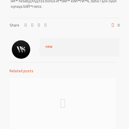
ilЙ™ hesabД±nД±za bonus Й™ldЙ™ edЙ™rЙ™k, daha Г§ox oyun
oynaya bilЙ™rsiniz.
Share
0
new
Related posts