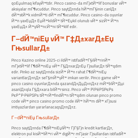
qoЕџulmaq kifayЙ™tdir. Pinco casino-da mГјxtЙ™lif bonuslar vЙ™
aksiyalar mГ¶vcuddur. Pinco saytД±nda hЙ™mГ§inin canlД±
dЙ™stЙ™k xidmЙ™ti dЙ™ mГ¶vcuddur. Pinco casino-da oyunlar
Й™n yaxЕџД± ЕџЙ™kildЙ™ tЙ™Еџkil olunub vЙ™ sizЙ™ Й™n
yaxЕџД± Й™ylЙ™ncЙ™ni tЙ™klif edir.
Г–dЙ™niЕџ vЙ™ Г‡Д±xarД±Еџ
ГњsullarД±
Pinco Kazino online 2025-ci ildЙ™ istifadЙ™Г§ilЙ™rinЙ™
mГјxtЙ™lif Г¶dЙ™niЕџ vЙ™ Г§Д±xarД±Еџ ГјsullarД± tЙ™qdim
edir. Pinko az saytД±nda sizЙ™ Й™n rahat Г¶dЙ™niЕџ
variantlarД±nД± seГ§mЙ™yЙ™ imkan verilir. Pinco game vЙ™
pinco casino oyunlarД±nda qazandД±ДџД±nД±z mЙ™blЙ™Дџi
asanlД±qla Г§Д±xara bilЙ™rsiniz. Pinco vЙ™ РїРёРЅРєРѕ
РєР°Р·РёРЅРѕ tЙ™rЙ™findЙ™n tЙ™qdim olunan pinco promo
code vЙ™ pinco casino promo code ilЙ™ hЙ™m dЙ™ xГјsusi
imtiyazlardan yararlanacaqsД±nД±z.
Г–dЙ™niЕџ ГњsullarД±
Pinco saytД±nda Г¶dЙ™niЕџlЙ™r ГјГ§Гјn kredit kartlarД±,
elektron pul kisЙ™lЙ™ri vЙ™ digЙ™r mГјasir Гјsullardan istifadЙ™