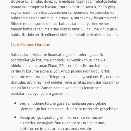
Böylece kullanıcılar, döviz kuru endişesi taşımadan rahatça bahis
oynayabilir empieza kazançlarını çekebilirler. Ayrıca, PinCo giriş
sayfası üzerinde sıkça düzenlenen kampanyalar ve bonuslar da
bahis empieza casino tutkunlarının ilgisini çekmeyi başarmaktadır.
Sitenin mobil uyumlu olması, kullanıcıların her yerden ve her
zaman bahis yapabilmelerine olanak tanır. Bu de uma PinCo giriş
bahis sitesinin tercih edilmesindeki en önemli nedenlerden biridir.
Canlı Krupiye Oyunları
Kullanıcıların kişisel ve finansal bilgileri, modern güvenlik
protokolleriyle koruma altındadır. Güvenlik konusunda weil
oldukça titiz davranan Pinсo, SSL sertifikası ile tüm kullanıcı
verilerini koruma altına alıyor. PinCo promosyon kodu, ortak
sitelerde ve casino’nun Telegram kanalında yayınlanır. Bu, ücretsiz
dönüşler, artırılmış nakit iadeleri veya ücretsiz bonuslar kazanmak
için ek bir fırsattır. Zaman zaman kodlar, bilgilendirme e-
postalarında oyunculara gönderilir.
Seçilen ödeme türüne göre zamanlanan para çekme
işlemleri için her zaman belirli bir süre içerisinde gerçekleşir.
Hesap açılışı, kişisel bilgilerin korunması ve müşteri
hizmetleri desteğiyle öne çıkan Pinco On line casino,
sektörün en iyi platformları arasında yer alır.