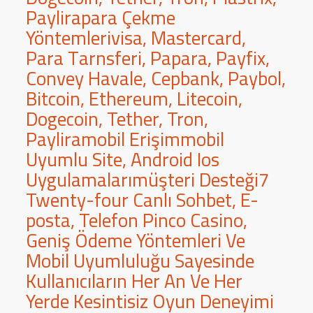
Paylirapara Çekme
Yöntemlerivisa, Mastercard,
Para Tarnsferi, Papara, Payfix,
Convey Havale, Cepbank, Paybol,
Bitcoin, Ethereum, Litecoin,
Dogecoin, Tether, Tron,
Payliramobil Erişimmobil
Uyumlu Site, Android Ios
Uygulamalarımüşteri Desteği7
Twenty-four Canlı Sohbet, E-
posta, Telefon Pinco Casino,
Geniş Ödeme Yöntemleri Ve
Mobil Uyumluluğu Sayesinde
Kullanıcıların Her An Ve Her
Yerde Kesintisiz Oyun Deneyimi