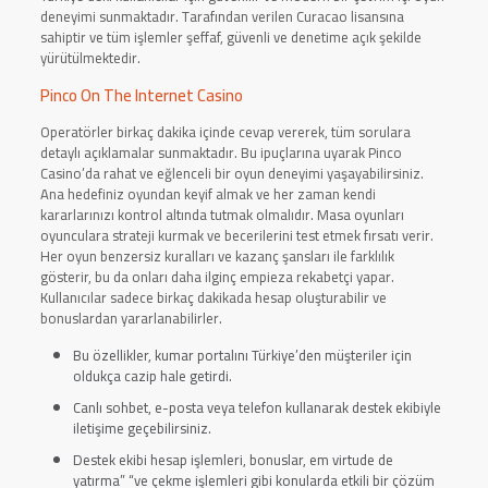
deneyimi sunmaktadır. Tarafından verilen Curacao lisansına
sahiptir ve tüm işlemler şeffaf, güvenli ve denetime açık şekilde
yürütülmektedir.
Pinco On The Internet Casino
Operatörler birkaç dakika içinde cevap vererek, tüm sorulara
detaylı açıklamalar sunmaktadır. Bu ipuçlarına uyarak Pinco
Casino’da rahat ve eğlenceli bir oyun deneyimi yaşayabilirsiniz.
Ana hedefiniz oyundan keyif almak ve her zaman kendi
kararlarınızı kontrol altında tutmak olmalıdır. Masa oyunları
oyunculara strateji kurmak ve becerilerini test etmek fırsatı verir.
Her oyun benzersiz kuralları ve kazanç şansları ile farklılık
gösterir, bu da onları daha ilginç empieza rekabetçi yapar.
Kullanıcılar sadece birkaç dakikada hesap oluşturabilir ve
bonuslardan yararlanabilirler.
Bu özellikler, kumar portalını Türkiye’den müşteriler için
oldukça cazip hale getirdi.
Canlı sohbet, e-posta veya telefon kullanarak destek ekibiyle
iletişime geçebilirsiniz.
Destek ekibi hesap işlemleri, bonuslar, em virtude de
yatırma” “ve çekme işlemleri gibi konularda etkili bir çözüm