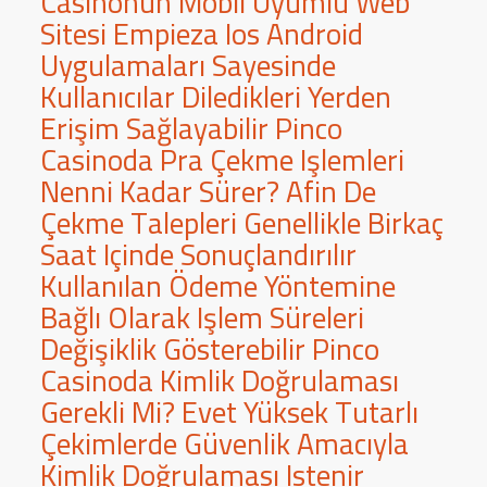
Casinonun Mobil Uyumlu Web
Sitesi Empieza Ios Android
Uygulamaları Sayesinde
Kullanıcılar Diledikleri Yerden
Erişim Sağlayabilir Pinco
Casinoda Pra Çekme Işlemleri
Nenni Kadar Sürer? Afin De
Çekme Talepleri Genellikle Birkaç
Saat Içinde Sonuçlandırılır
Kullanılan Ödeme Yöntemine
Bağlı Olarak Işlem Süreleri
Değişiklik Gösterebilir Pinco
Casinoda Kimlik Doğrulaması
Gerekli Mi? Evet Yüksek Tutarlı
Çekimlerde Güvenlik Amacıyla
Kimlik Doğrulaması Istenir