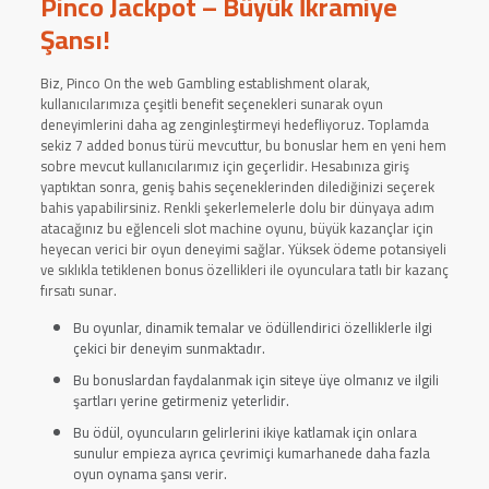
Pinco Jackpot – Büyük İkramiye
Şansı!
Biz, Pinco On the web Gambling establishment olarak,
kullanıcılarımıza çeşitli benefit seçenekleri sunarak oyun
deneyimlerini daha ag zenginleştirmeyi hedefliyoruz. Toplamda
sekiz 7 added bonus türü mevcuttur, bu bonuslar hem en yeni hem
sobre mevcut kullanıcılarımız için geçerlidir. Hesabınıza giriş
yaptıktan sonra, geniş bahis seçeneklerinden dilediğinizi seçerek
bahis yapabilirsiniz. Renkli şekerlemelerle dolu bir dünyaya adım
atacağınız bu eğlenceli slot machine oyunu, büyük kazançlar için
heyecan verici bir oyun deneyimi sağlar. Yüksek ödeme potansiyeli
ve sıklıkla tetiklenen bonus özellikleri ile oyunculara tatlı bir kazanç
fırsatı sunar.
Bu oyunlar, dinamik temalar ve ödüllendirici özelliklerle ilgi
çekici bir deneyim sunmaktadır.
Bu bonuslardan faydalanmak için siteye üye olmanız ve ilgili
şartları yerine getirmeniz yeterlidir.
Bu ödül, oyuncuların gelirlerini ikiye katlamak için onlara
sunulur empieza ayrıca çevrimiçi kumarhanede daha fazla
oyun oynama şansı verir.