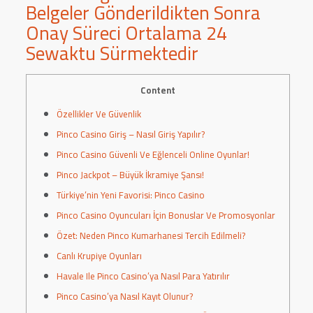
Belgeler Gönderildikten Sonra
Onay Süreci Ortalama 24
Sewaktu Sürmektedir
Content
Özellikler Ve Güvenlik
Pinco Casino Giriş – Nasıl Giriş Yapılır?
Pinco Casino Güvenli Ve Eğlenceli Online Oyunlar!
Pinco Jackpot – Büyük İkramiye Şansı!
Türkiye’nin Yeni Favorisi: Pinco Casino
Pinco Casino Oyuncuları İçin Bonuslar Ve Promosyonlar
Özet: Neden Pinco Kumarhanesi Tercih Edilmeli?
Canlı Krupiye Oyunları
Havale Ile Pinco Casino’ya Nasıl Para Yatırılır
Pinco Casino’ya Nasıl Kayıt Olunur?