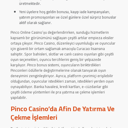
üretmektedir.
Yeni üyelere hoş geldin bonusu, kayıp iade kampanyaları,
yatırım promosyonları ve özel günlere özel sürpriz bonuslar
aktif olarak sağlanır.
Pinco Online Casino’yu değerlendirirken, sunduğu hizmetlerin
kapsamlı bir görünümünü sağlayan çeşitli artılar empieza eksiler
ortaya çıkıyor. Pinco Casino, düzenleyici uyumluluğu ve oyuncular
için güvenli bir ortam sağlamak amacıyla Curacao lisansına
sahiptir. Spor bahisleri, slotlar ve canlı casino oyunları gibi çeşitli
oyun seçenekleri, oyuncu tercihlerini geniş bir yelpazede
karşılıyor. Pinco bonus sistemi, oyuncuların biriktirdikleri
Pincoinleri ödüllerle değiştirmelerine olanak tanıyarak oyun
deneyimini zenginleştiriyor. Ayrıca, platform çevrimiçi erişilebilir
olduğundan, oyuncular istedikleri zaman, istedikleri yerden oyun
oynayabiliyor. Banka havalesi, kredi kartları, e-cüzdanlar gibi
çeşitli ödeme yöntemleri ile pra yatırma ve çekme işlemleri
yapılabilir.
Pinco Casino’da Afin De Yatırma Ve
Çekme İşlemleri