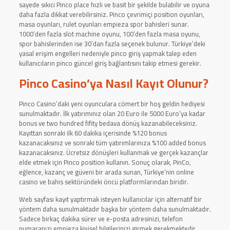
sayede sıkıcı Pinco place hızlı ve basit bir şekilde bulabilir ve oyuna
daha fazla dikkat verebilirsiniz. Pinco çevrimiçi position oyunları,
masa oyunları, rulet oyunları empieza spor bahisleri sunar.
1000’den fazla slot machine oyunu, 100’den fazla masa oyunu,
spor bahislerinden ise 30’dan fazla seçenek bulunur. Türkiye’deki
yasal erişim engelleri nedeniyle pinco giriş yapmak talep eden
kullanıcıların pinco güncel giriş bağlantısını takip etmesi gerekir.
Pinco Casino’ya Nasıl Kayıt Olunur?
Pinco Casino’daki yeni oyunculara cömert bir hoş geldin hediyesi
sunulmaktadır. İlk yatırımınız olan 20 Euro ile 5000 Euro’ya kadar
bonus ve two hundred fifity bedava dönüş kazanabileceksiniz.
Kayıttan sonraki ilk 60 dakika içerisinde %120 bonus
kazanacaksınız ve sonraki tüm yatırımlarınıza %100 added bonus
kazanacaksınız. Ücretsiz dönüşleri kullanmak ve gerçek kazançlar
elde etmek için Pinco position kullanın. Sonuç olarak, PinCo,
eğlence, kazanç ve güveni bir arada sunan, Türkiye’nin online
casino ve bahis sektöründeki öncü platformlarından biridir.
Web sayfası kayıt yaptırmak isteyen kullanıcılar için alternatif bir
yöntem daha sunulmaktadır başka bir yöntem daha sunulmaktadır.
Sadece birkaç dakika sürer ve e-posta adresinizi, telefon
numaranızı empieza kişisel bilgilerinizi girmek gerekmektedir.