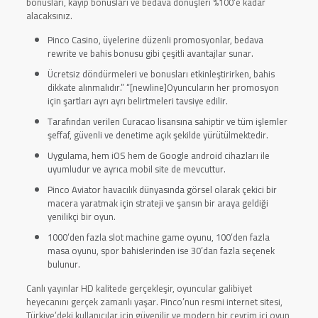
bonusları, kayıp bonusları ve bedava dönüşleri %100‘e kadar
alacaksınız.
Pinco Casino, üyelerine düzenli promosyonlar, bedava
rewrite ve bahis bonusu gibi çeşitli avantajlar sunar.
Ücretsiz döndürmeleri ve bonusları etkinleştirirken, bahis
dikkate alınmalıdır.” “[newline]Oyuncuların her promosyon
için şartları ayrı ayrı belirtmeleri tavsiye edilir.
Tarafından verilen Curacao lisansına sahiptir ve tüm işlemler
şeffaf, güvenli ve denetime açık şekilde yürütülmektedir.
Uygulama, hem iOS hem de Google android cihazları ile
uyumludur ve ayrıca mobil site de mevcuttur.
Pinco Aviator havacılık dünyasında görsel olarak çekici bir
macera yaratmak için strateji ve şansın bir araya geldiği
yenilikçi bir oyun.
1000’den fazla slot machine game oyunu, 100’den fazla
masa oyunu, spor bahislerinden ise 30’dan fazla seçenek
bulunur.
Canlı yayınlar HD kalitede gerçekleşir, oyuncular galibiyet
heyecanını gerçek zamanlı yaşar. Pinco’nun resmi internet sitesi,
Türkiye’deki kullanıcılar için güvenilir ve modern bir çevrim içi oyun