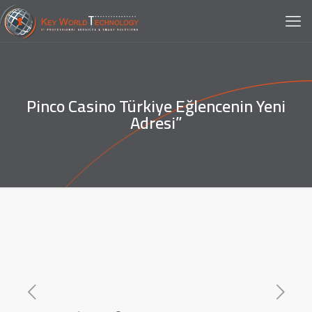
Pinco Casino Türkiye Eğlencenin Yeni
Adresi”