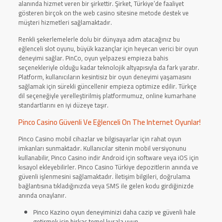
alanında hizmet veren bir şirkettir. Şirket, Türkiye’de faaliyet
gösteren birçok on the web casino sitesine metode destek ve
müşteri hizmetleri sağlamaktadır.
Renkli şekerlemelerle dolu bir dünyaya adım atacağınız bu
eğlenceli slot oyunu, büyük kazançlar için heyecan verici bir oyun
deneyimi sağlar. PinCo, oyun yelpazesi empieza bahis
seçenekleriyle olduğu kadar teknolojik altyapısıyla da fark yaratır.
Platform, kullanıcıların kesintisiz bir oyun deneyimi yaşamasını
sağlamak için sürekli güncellenir empieza optimize edilir. Türkçe
dil seçeneğiyle yerelleştirilmiş platformumuz, online kumarhane
standartlarını en iyi düzeye taşır.
Pinco Casino Güvenli Ve Eğlenceli On The Internet Oyunlar!
Pinco Casino mobil cihazlar ve bilgisayarlar için rahat oyun
imkanları sunmaktadır. Kullanıcılar sitenin mobil versiyonunu
kullanabilir, Pinco Casino indir Android için software veya iOS için
kısayol ekleyebilirler. Pinco Casino Türkiye depozitlerin anında ve
güvenli işlenmesini sağlamaktadır. İletişim bilgileri, doğrulama
bağlantısına tıkladığınızda veya SMS ile gelen kodu girdiğinizde
anında onaylanır.
Pinco Kazino oyun deneyiminizi daha cazip ve güvenli hale
getirmek için birkaç temel kurala uyun.