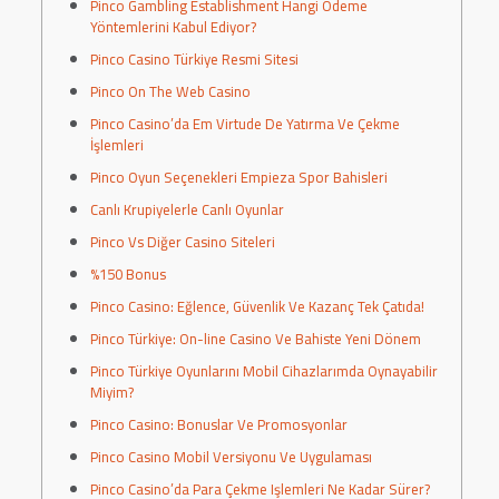
Pinco Gambling Establishment Hangi Ödeme
Yöntemlerini Kabul Ediyor?
Pinco Casino Türkiye Resmi Sitesi
Pinco On The Web Casino
Pinco Casino’da Em Virtude De Yatırma Ve Çekme
İşlemleri
Pinco Oyun Seçenekleri Empieza Spor Bahisleri
Canlı Krupiyelerle Canlı Oyunlar
Pinco Vs Diğer Casino Siteleri
%150 Bonus
Pinco Casino: Eğlence, Güvenlik Ve Kazanç Tek Çatıda!
Pinco Türkiye: On-line Casino Ve Bahiste Yeni Dönem
Pinco Türkiye Oyunlarını Mobil Cihazlarımda Oynayabilir
Miyim?
Pinco Casino: Bonuslar Ve Promosyonlar
Pinco Casino Mobil Versiyonu Ve Uygulaması
Pinco Casino’da Para Çekme Işlemleri Ne Kadar Sürer?