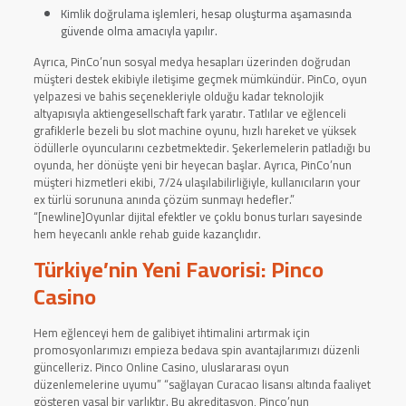
Kimlik doğrulama işlemleri, hesap oluşturma aşamasında
güvende olma amacıyla yapılır.
Ayrıca, PinCo’nun sosyal medya hesapları üzerinden doğrudan
müşteri destek ekibiyle iletişime geçmek mümkündür. PinCo, oyun
yelpazesi ve bahis seçenekleriyle olduğu kadar teknolojik
altyapısıyla aktiengesellschaft fark yaratır. Tatlılar ve eğlenceli
grafiklerle bezeli bu slot machine oyunu, hızlı hareket ve yüksek
ödüllerle oyuncularını cezbetmektedir. Şekerlemelerin patladığı bu
oyunda, her dönüşte yeni bir heyecan başlar. Ayrıca, PinCo’nun
müşteri hizmetleri ekibi, 7/24 ulaşılabilirliğiyle, kullanıcıların your
ex türlü sorununa anında çözüm sunmayı hedefler.”
“[newline]Oyunlar dijital efektler ve çoklu bonus turları sayesinde
hem heyecanlı ankle rehab guide kazançlıdır.
Türkiye’nin Yeni Favorisi: Pinco
Casino
Hem eğlenceyi hem de galibiyet ihtimalini artırmak için
promosyonlarımızı empieza bedava spin avantajlarımızı düzenli
güncelleriz. Pinco Online Casino, uluslararası oyun
düzenlemelerine uyumu” “sağlayan Curacao lisansı altında faaliyet
gösteren yasal bir varlıktır. Bu akreditasyon, Pinco’nun