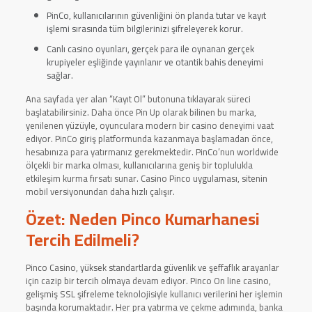
PinCo, kullanıcılarının güvenliğini ön planda tutar ve kayıt
işlemi sırasında tüm bilgilerinizi şifreleyerek korur.
Canlı casino oyunları, gerçek para ile oynanan gerçek
krupiyeler eşliğinde yayınlanır ve otantik bahis deneyimi
sağlar.
Ana sayfada yer alan “Kayıt Ol” butonuna tıklayarak süreci
başlatabilirsiniz. Daha önce Pin Up olarak bilinen bu marka,
yenilenen yüzüyle, oyunculara modern bir casino deneyimi vaat
ediyor. PinCo giriş platformunda kazanmaya başlamadan önce,
hesabınıza para yatırmanız gerekmektedir. PinCo’nun worldwide
ölçekli bir marka olması, kullanıcılarına geniş bir toplulukla
etkileşim kurma fırsatı sunar. Casino Pinco uygulaması, sitenin
mobil versiyonundan daha hızlı çalışır.
Özet: Neden Pinco Kumarhanesi
Tercih Edilmeli?
Pinco Casino, yüksek standartlarda güvenlik ve şeffaflık arayanlar
için cazip bir tercih olmaya devam ediyor. Pinco On line casino,
gelişmiş SSL şifreleme teknolojisiyle kullanıcı verilerini her işlemin
başında korumaktadır. Her pra yatırma ve çekme adımında, banka