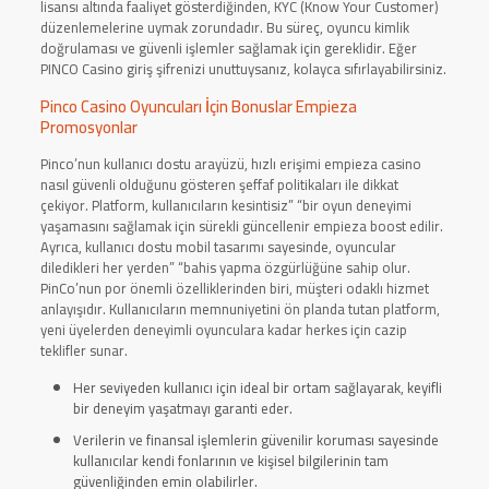
lisansı altında faaliyet gösterdiğinden, KYC (Know Your Customer)
düzenlemelerine uymak zorundadır. Bu süreç, oyuncu kimlik
doğrulaması ve güvenli işlemler sağlamak için gereklidir. Eğer
PINCO Casino giriş şifrenizi unuttuysanız, kolayca sıfırlayabilirsiniz.
Pinco Casino Oyuncuları İçin Bonuslar Empieza
Promosyonlar
Pinco’nun kullanıcı dostu arayüzü, hızlı erişimi empieza casino
nasıl güvenli olduğunu gösteren şeffaf politikaları ile dikkat
çekiyor. Platform, kullanıcıların kesintisiz” “bir oyun deneyimi
yaşamasını sağlamak için sürekli güncellenir empieza boost edilir.
Ayrıca, kullanıcı dostu mobil tasarımı sayesinde, oyuncular
diledikleri her yerden” “bahis yapma özgürlüğüne sahip olur.
PinCo’nun por önemli özelliklerinden biri, müşteri odaklı hizmet
anlayışıdır. Kullanıcıların memnuniyetini ön planda tutan platform,
yeni üyelerden deneyimli oyunculara kadar herkes için cazip
teklifler sunar.
Her seviyeden kullanıcı için ideal bir ortam sağlayarak, keyifli
bir deneyim yaşatmayı garanti eder.
Verilerin ve finansal işlemlerin güvenilir koruması sayesinde
kullanıcılar kendi fonlarının ve kişisel bilgilerinin tam
güvenliğinden emin olabilirler.