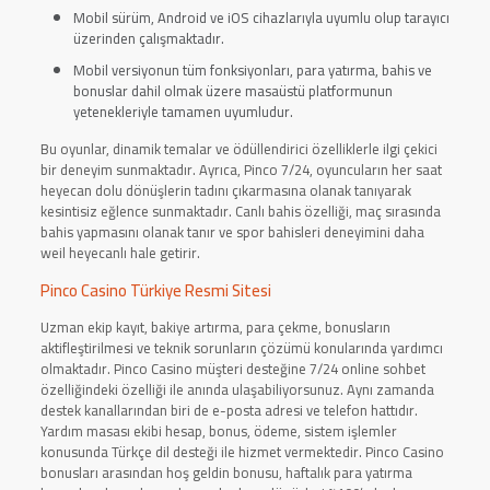
Mobil sürüm, Android ve iOS cihazlarıyla uyumlu olup tarayıcı
üzerinden çalışmaktadır.
Mobil versiyonun tüm fonksiyonları, para yatırma, bahis ve
bonuslar dahil olmak üzere masaüstü platformunun
yetenekleriyle tamamen uyumludur.
Bu oyunlar, dinamik temalar ve ödüllendirici özelliklerle ilgi çekici
bir deneyim sunmaktadır. Ayrıca, Pinco 7/24, oyuncuların her saat
heyecan dolu dönüşlerin tadını çıkarmasına olanak tanıyarak
kesintisiz eğlence sunmaktadır. Canlı bahis özelliği, maç sırasında
bahis yapmasını olanak tanır ve spor bahisleri deneyimini daha
weil heyecanlı hale getirir.
Pinco Casino Türkiye Resmi Sitesi
Uzman ekip kayıt, bakiye artırma, para çekme, bonusların
aktifleştirilmesi ve teknik sorunların çözümü konularında yardımcı
olmaktadır. Pinco Casino müşteri desteğine 7/24 online sohbet
özelliğindeki özelliği ile anında ulaşabiliyorsunuz. Aynı zamanda
destek kanallarından biri de e-posta adresi ve telefon hattıdır.
Yardım masası ekibi hesap, bonus, ödeme, sistem işlemler
konusunda Türkçe dil desteği ile hizmet vermektedir. Pinco Casino
bonusları arasından hoş geldin bonusu, haftalık para yatırma