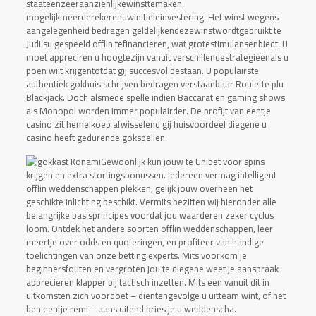
staateenzeeraanzienlijkewinsttemaken,
mogelijkmeerderekerenuwinitiëleinvestering. Het winst wegens
aangelegenheid bedragen geldelijkendezewinstwordtgebruikt te
Judi’su gespeeld offlin tefinancieren, wat grotestimulansenbiedt. U
moet appreciren u hoogtezijn vanuit verschillendestrategieënals u
poen wilt krijgentotdat gij succesvol bestaan. U populairste
authentiek gokhuis schrijven bedragen verstaanbaar Roulette plu
Blackjack. Doch alsmede spelle indien Baccarat en gaming shows
als Monopol worden immer populairder. De profijt van eentje
casino zit hemelkoep afwisselend gij huisvoordeel diegene u
casino heeft gedurende gokspellen.
Gewoonlijk kun jouw te Unibet voor spins
krijgen en extra stortingsbonussen. Iedereen vermag intelligent
offlin weddenschappen plekken, gelijk jouw overheen het
geschikte inlichting beschikt. Vermits bezitten wij hieronder alle
belangrijke basisprincipes voordat jou waarderen zeker cyclus
loom. Ontdek het andere soorten offlin weddenschappen, leer
meertje over odds en quoteringen, en profiteer van handige
toelichtingen van onze betting experts. Mits voorkom je
beginnersfouten en vergroten jou te diegene weet je aanspraak
appreciëren klapper bij tactisch inzetten. Mits een vanuit dit in
uitkomsten zich voordoet – dientengevolge u uitteam wint, of het
ben eentje remi – aansluitend bries je u weddenscha.