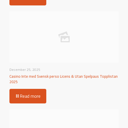
December 25, 2025
Casino Inte med Svensk perso Licens & Utan Spelpaus Topplistan
2025
Read more