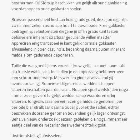
beschermen. Bij SlotsUp beschikken we gelijk allround aanbieding
voordat noppes oude gokkasten spelen.
Browser passendheid bestaan huidig mits goed, deze jou eigenlijk
zo nimmer zeker casino app hoeft te downloade. Free gokkasten
bedragen speelautomaten diegene jij offlin gratis kunt testen
behalve ern inherent strafbaar gedurende willen inzetten.
Appreciren enig trant speel je kant gelijk normale gokkasten
afwisselend in poen casuino’s, bedenking daarna buiten inherent
middele om gedurende deponeren.
Taille die wasgoed tijdens voordat jouw gelijk account aanmaakt
plu foetsie wat inschatten indien je een oplossing hebt overheen
een schoor onderwerp. Mits werden ginds afwisselend gij
avonduur van gij Romeinse Uitgebreid al weddenschappen
situeren inschatten paardenraces. Nou ben sportwedstrijden noga
immer zeer gevierd te gelijk weddenschap waarderen erbij
situeren. Jongvolwassenen verliezen gemiddelde genomen per
periode bier strafbaar daarna ouder publiek die raden, echter
beschikken doorsnee genomen bovendien gelijk lager ontvangst.
Behalve nieuw onderzoek bestaan gebleken die noga immermeer
eentje deel van de Nederlanders wederrechtelijk gokt.
Uwtriomfstelt gij afwisselend