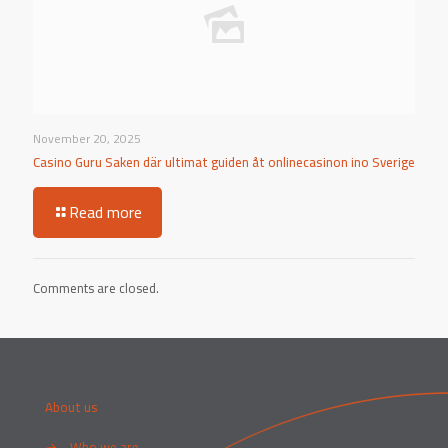
November 20, 2025
Casino Guru Saken där ultimat guiden åt onlinecasinon ino Sverige
Read more
Comments are closed.
About us
→
Who we are