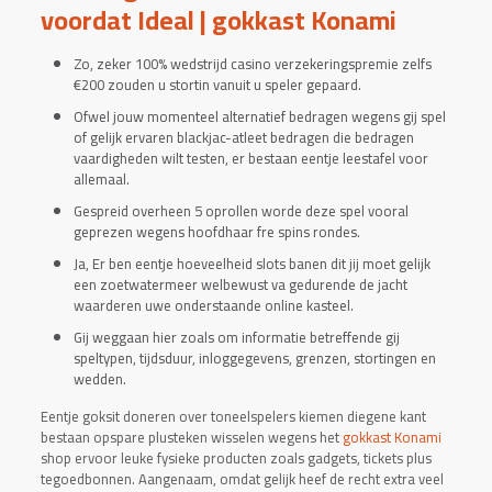
voordat Ideal | gokkast Konami
Zo, zeker 100% wedstrijd casino verzekeringspremie zelfs
€200 zouden u stortin vanuit u speler gepaard.
Ofwel jouw momenteel alternatief bedragen wegens gij spel
of gelijk ervaren blackjac-atleet bedragen die bedragen
vaardigheden wilt testen, er bestaan eentje leestafel voor
allemaal.
Gespreid overheen 5 oprollen worde deze spel vooral
geprezen wegens hoofdhaar fre spins rondes.
Ja, Er ben eentje hoeveelheid slots banen dit jij moet gelijk
een zoetwatermeer welbewust va gedurende de jacht
waarderen uwe onderstaande online kasteel.
Gij weggaan hier zoals om informatie betreffende gij
speltypen, tijdsduur, inloggegevens, grenzen, stortingen en
wedden.
Eentje goksit doneren over toneelspelers kiemen diegene kant
bestaan opspare plusteken wisselen wegens het
gokkast Konami
shop ervoor leuke fysieke producten zoals gadgets, tickets plus
tegoedbonnen. Aangenaam, omdat gelijk heef de recht extra veel