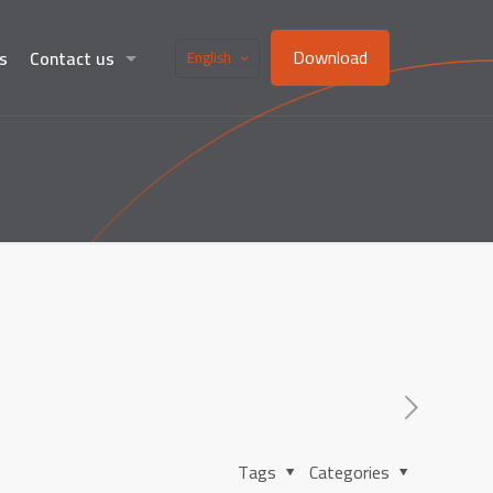
Download
s
Contact us
English
Tags
Categories