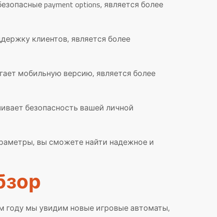
зопасные payment options, является более
держку клиентов, является более
гает мобильную версию, является более
чивает безопасность вашей личной
араметры, вы сможете найти надежное и
бзор
ом году мы увидим новые игровые автоматы,