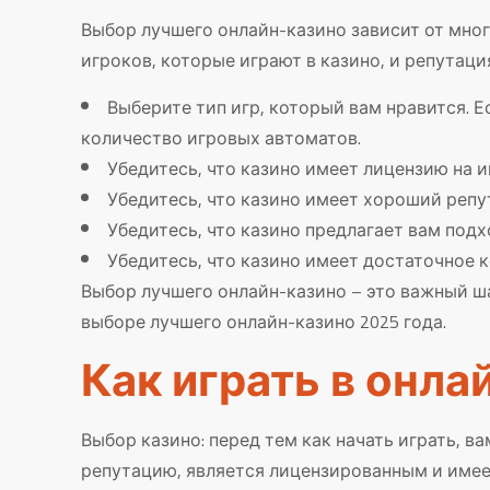
Выбор лучшего онлайн-казино зависит от мног
игроков, которые играют в казино, и репутаци
Выберите тип игр, который вам нравится. 
количество игровых автоматов.
Убедитесь, что казино имеет лицензию на 
Убедитесь, что казино имеет хороший репу
Убедитесь, что казино предлагает вам под
Убедитесь, что казино имеет достаточное к
Выбор лучшего онлайн-казино – это важный шаг
выборе лучшего онлайн-казино 2025 года.
Как играть в онла
Выбор казино: перед тем как начать играть, 
репутацию, является лицензированным и имее