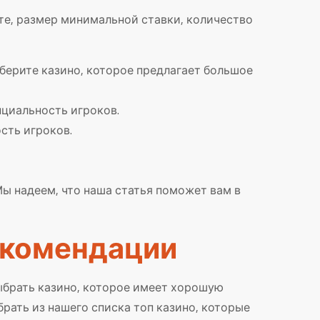
те, размер минимальной ставки, количество
ыберите казино, которое предлагает большое
нциальность игроков.
сть игроков.
Мы надеем, что наша статья поможет вам в
рекомендации
выбрать казино, которое имеет хорошую
рать из нашего списка топ казино, которые