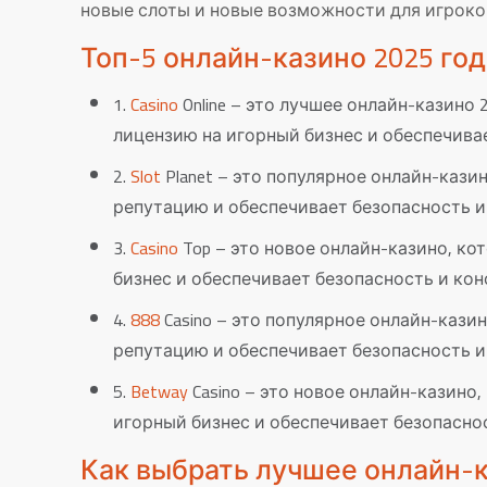
новые слоты и новые возможности для игроков
Топ-5 онлайн-казино 2025 год
1.
Casino
Online – это лучшее онлайн-казино 
лицензию на игорный бизнес и обеспечива
2.
Slot
Planet – это популярное онлайн-кази
репутацию и обеспечивает безопасность и
3.
Casino
Top – это новое онлайн-казино, ко
бизнес и обеспечивает безопасность и ко
4.
888
Casino – это популярное онлайн-кази
репутацию и обеспечивает безопасность и
5.
Betway
Casino – это новое онлайн-казино
игорный бизнес и обеспечивает безопасно
Как выбрать лучшее онлайн-