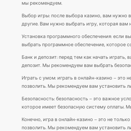
мы рекомендуем.
Выбор игры: после выбора казино, вам нужно в
другие. Вам нужно выбрать игру, которая вам
Установка программного обеспечения: если вы
выбрать программное обеспечение, которое с
Банк и депозит: перед тем как начать играть,
депозит. Мы рекомендуем вам выбрать безопасны
Играть с умом: играть в онлайн-казино – это н
позволить. Мы рекомендуем вам установить ли
Безопасность: безопасность – это важное усл
которое имеет безопасную систему оплаты. М
Конечно, игра в онлайн-казино – это не только
позволить. Мы рекомендуем вам установить ли