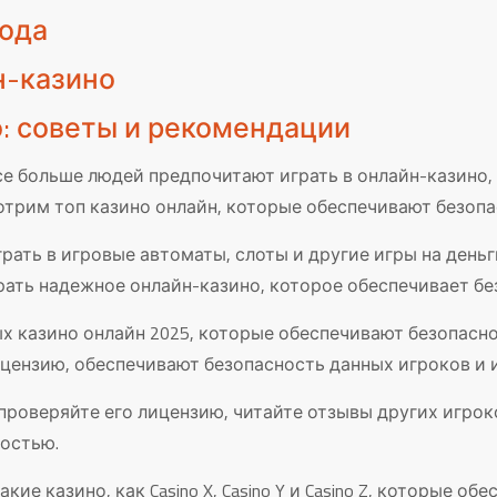
года
н-казино
о: советы и рекомендации
все больше людей предпочитают играть в онлайн-казино
отрим топ казино онлайн, которые обеспечивают безопа
грать в игровые автоматы, слоты и другие игры на день
рать надежное онлайн-казино, которое обеспечивает бе
 казино онлайн 2025, которые обеспечивают безопасно
ицензию, обеспечивают безопасность данных игроков и
проверяйте его лицензию, читайте отзывы других игроко
ностью.
акие казино, как Casino X, Casino Y и Casino Z, которые 