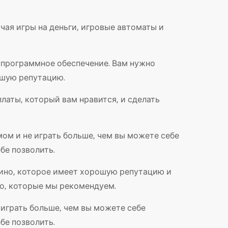
ючая игры на деньги, игровые автоматы и
ь программное обеспечение. Вам нужно
ошую репутацию.
платы, который вам нравится, и сделать
умом и не играть больше, чем вы можете себе
бе позволить.
зино, которое имеет хорошую репутацию и
но, которые мы рекомендуем.
е играть больше, чем вы можете себе
бе позволить.