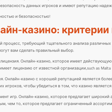
безопасность данных игроков и имеют репутацию надеж
нностью и безопасностью!
айн-казино: критерии
й процесс, требующий тщательного анализа различных
огут вам сделать правильный выбор.
лицензия. Онлайн-казино, которое имеет действующую 
еет лицензию от известной организации,such as Malta Gam
. Онлайн-казино с хорошей репутацией является более
х игроков, чтобы убедиться в том, что казино являетс
ент игр. Онлайн-казино, которое предлагает широкий а
ым, чем то, которое предлагает ограниченный ассортим