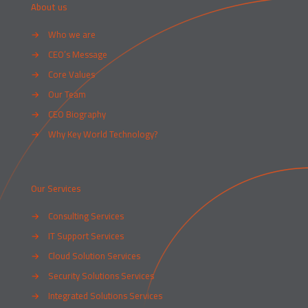
About us
→
Who we are
→
CEO’s Message
→
Core Values
→
Our Team
→
CEO Biography
→
Why Key World Technology?
Our Services
→
Consulting Services
→
IT Support Services
→
Cloud Solution Services
→
Security Solutions Services
→
Integrated Solutions Services