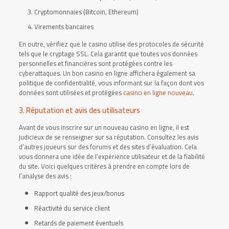
Cryptomonnaies (Bitcoin, Ethereum)
Virements bancaires
En outre, vérifiez que le casino utilise des protocoles de sécurité
tels que le cryptage SSL. Cela garantit que toutes vos données
personnelles et financières sont protégées contre les
cyberattaques. Un bon casino en ligne affichera également sa
politique de confidentialité, vous informant sur la façon dont vos
données sont utilisées et protégées
casino en ligne nouveau
.
3. Réputation et avis des utilisateurs
Avant de vous inscrire sur un nouveau casino en ligne, il est
judicieux de se renseigner sur sa réputation. Consultez les avis
d’autres joueurs sur des forums et des sites d’évaluation. Cela
vous donnera une idée de l’expérience utilisateur et de la fiabilité
du site. Voici quelques critères à prendre en compte lors de
l’analyse des avis :
Rapport qualité des jeux/bonus
Réactivité du service client
Retards de paiement éventuels