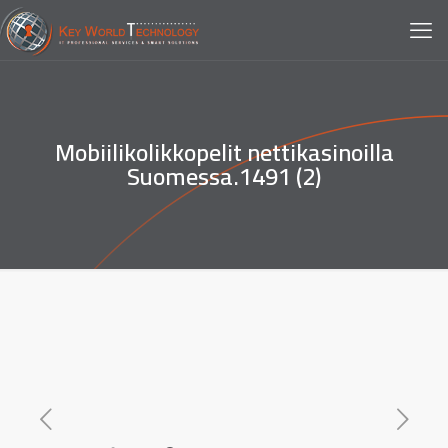
Mobiilikolikkopelit nettikasinoilla
Suomessa.1491 (2)