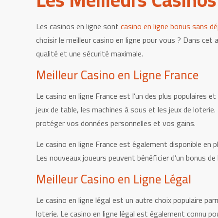
Les casinos en ligne sont
casino en ligne bonus sans d
choisir le meilleur casino en ligne pour vous ? Dans cet
qualité et une sécurité maximale.
Meilleur Casino en Ligne France
Le casino en ligne France est l’un des plus populaires et
jeux de table, les machines à sous et les jeux de loter
protéger vos données personnelles et vos gains.
Le casino en ligne France est également disponible en plus
Les nouveaux joueurs peuvent bénéficier d’un bonus de
Meilleur Casino en Ligne Légal
Le casino en ligne légal est un autre choix populaire parm
loterie. Le casino en ligne légal est également connu 