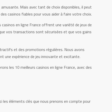
 amusante. Mais avec tant de choix disponibles, il peut
 des casinos fiables pour vous aider à faire votre choix.
casinos en ligne France offrent une variété de jeux de
er que vos transactions sont sécurisées et que vos gains
attractifs et des promotions régulières. Nous avons
ent une expérience de jeu innovante et excitante.
rons les 10 meilleurs casinos en ligne France, avec des
Voici les éléments clés que nous prenons en compte pour