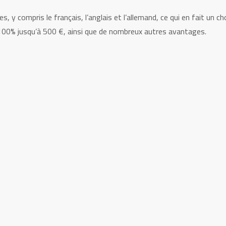
es, y compris le français, l’anglais et l’allemand, ce qui en fait un 
 100% jusqu’à 500 €, ainsi que de nombreux autres avantages.