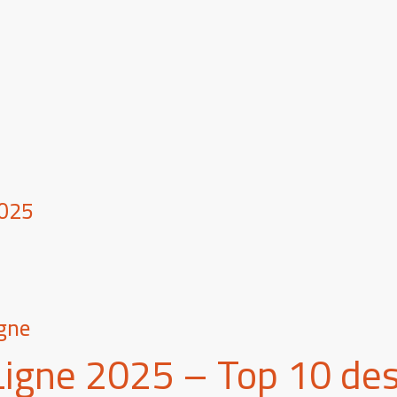
2025
igne
Ligne 2025 – Top 10 des