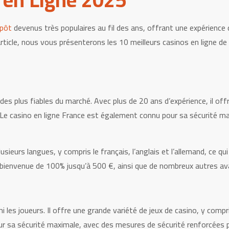
épôt
devenus très populaires au fil des ans, offrant une expérienc
 article, nous vous présenterons les 10 meilleurs casinos en ligne d
 des plus fiables du marché. Avec plus de 20 ans d’expérience, il off
ie. Le casino en ligne France est également connu pour sa sécurité 
ieurs langues, y compris le français, l’anglais et l’allemand, ce qui
 bienvenue de 100% jusqu’à 500 €, ainsi que de nombreux autres a
i les joueurs. Il offre une grande variété de jeux de casino, y compr
pour sa sécurité maximale, avec des mesures de sécurité renforcées