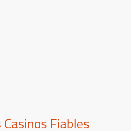
 Casinos Fiables