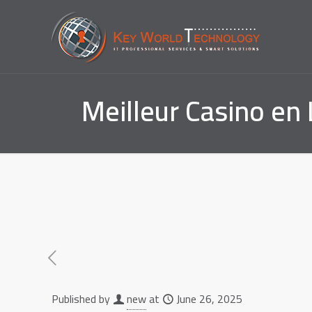
Meilleur Casino en
Published by
new
at
June 26, 2025