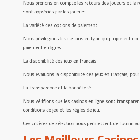
Nous prenons en compte les retours des joueurs et la 
sont appréciés par les joueurs.
La variété des options de paiement
Nous privilégions les casinos en ligne qui proposent 
paiement en ligne.
La disponibilité des jeux en français
Nous évaluons la disponibilité des jeux en français, pou
La transparence et la honnêteté
Nous vérifions que les casinos en ligne sont transparent
conditions de jeu et les règles de jeu.
Ces critères de sélection nous permettent de fournir aux
Les Meilleurs Casinos