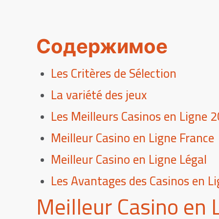
Содержимое
Les Critères de Sélection
La variété des jeux
Les Meilleurs Casinos en Ligne 
Meilleur Casino en Ligne France
Meilleur Casino en Ligne Légal
Les Avantages des Casinos en L
Meilleur Casino en 