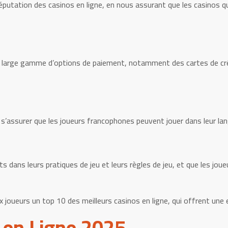
réputation des casinos en ligne, en nous assurant que les casinos
une large gamme d’options de paiement, notamment des cartes de cr
r s’assurer que les joueurs francophones peuvent jouer dans leur la
s dans leurs pratiques de jeu et leurs règles de jeu, et que les joue
 joueurs un top 10 des meilleurs casinos en ligne, qui offrent une e
 en Ligne 2025