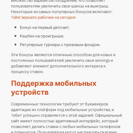
множество вариантов поощрений, что позволяет
пользователям увеличить свои шансы на выигрыш.
Некоторые из самых популярных бонусов включают:
1xBet зеркало рабочее на сегодня
Бонус на первый депозит;
Кэшбек на проигрыши;
Регулярные турниры с призовым фондом.
Эти бонусы являются отличным способом для новых и
постоянных пользователей увеличить свои winnings и
добавляют элемент дополнительного интереса к
процессу ставок.
Поддержка мобильных
устройств
Современные технологии требуют от букмекеров
адаптации их платформ под мобильные устройства, и
1хбет успешно справляется с этой задачей. Официальный
сайт имеет полностью адаптивный интерфейс, который
позволяет делать ставки с любых мобильных телефонов
и планшетов. Пользователи могут наслаждаться всеми