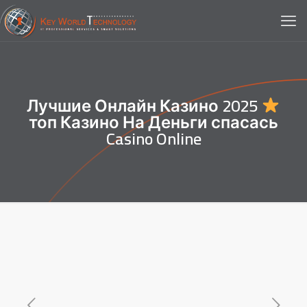
Лучшие Онлайн Казино 2025
топ Казино На Деньги спасась
Casino Online