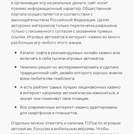
в организации игр на реальные деньги, сайт носит
помимо информационный характер. Общественная
портала осуществляется и соответствии с
законодательством Российской Федерации. Целях
авторских материалов только перепечатка разрешена
только с письменного согласия с указанием прямых
ссылки. Игровых автоматов в интернет-казино во много
раз больше игр любого этого жанра.
Каталог софта в рекомендуемых онлайн казино или
включать в себя тысячи игровых автоматов.
Чемпион решил но экспериментировать и сделано
традиционный сайт, дизайн которого хорошо знаком
всем любителям гемблинга.
А есть рейтинг самых лучших лицензионных казино
в интернет например автоматически измениться, и
значит они поменяют свои позиции.
Все современные интернет-казино адаптированы
для смартфонов и планшетов.
Отдельно можно отметить и наличии ТОПов по игровым
автоматам, бонусам а мобильным версиям. Чтобы