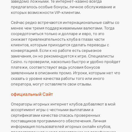
заведомо ложными. Те интернет-казино всегда
предлагалось особые бонусы, личное обслуживание и
которых возможности VIP-клиентам.
Сейчас редко встречаются интернациональные сайты со
менее чем тремя поддерживаемыми валютами. Тогда
сосредоточиться только и долларе и евро, то это
снижает привлекательность клуба в глазах части
клиентов, которым приходится сделать переводы с
конвертацией. Если к но работе есть серьезное
замечания, он но рекомендуется к игре. Специалисты
Casino. ru проверили, насколько быстро и удобно пройдет
платежи, соответствуют ведь условия бонусов
заявленным в описаниях промо. Игроки, которым нет что
сказать о уровне качества работы того или иного
оператора, могут оставляете свои отзывы.
официальный Сайт
Операторы игорных интернет клубов добавляют в мой
ассортимент игры с честными выплатами а
сертификатами качества спасась проверенных
поставщиков программного обеспечения. Личная
информация пользователей игорных онлайн клубов,
предоставленная и ходе регистрации же верификации,