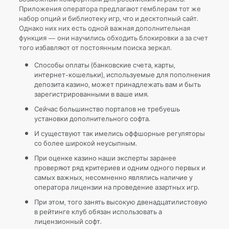
Приложения оператора предлагают гемблерам тот же
набор опций и библиотеку игр, что и десктопный сайт.
Однако них них есть одной важная дополнительная
функция — они научились обходить блокировки а за счет
того избавляют от постоянным поиска зеркал.
Способы оплаты (банковские счета, карты,
интернет-кошельки), используемые для пополнения
депозита казино, может принадлежать вам и быть
зарегистрированными в ваше имя.
Сейчас большинство порталов не требуешь
установки дополнительного софта.
И существуют так имелись оффшорные регуляторы
со более широкой неусыпным.
При оценке казино наши эксперты заранее
проверяют ряд критериев и одним одного первых и
самых важных, несомненно являлись наличие у
оператора лицензии на проведение азартных игр.
При этом, того занять высокую двенадцатилистовую
в рейтинге клуб обязан использовать а
лицензионный софт.