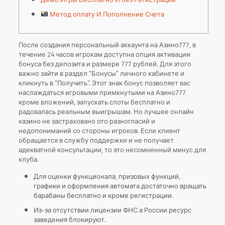
Метод оплату И Пополнение Счета
После создания персональный аккаунта на Азино777, в
течение 24 часов игрокам доступна опция активации
бонуса без депозита и размере 777 рублей. Для этого
важно зайти в раздел “Бонусы” личного кабинете и
кликнуть в “Получить”. Этот знак бонус позволяет вас
наслаждаться игровыми примкнутыми на Азино777
кроме вложений, запускать слоты бесплатно и
радовалась реальным выигрышам. Но лучшее онлайн
казино не застраховано ото разногласий и
недопониманий со стороны игроков. Если клиент
обращается в службу поддержки и не получает
адекватной консультации, то это несомненный минус для
клуба.
Для оценки функционала, призовых функций,
графики и оформления автомата достаточно вращать
барабаны бесплатно и кроме регистрации.
Из-за отсутствии лицензии ФНС а России ресурс
заведения блокируют.