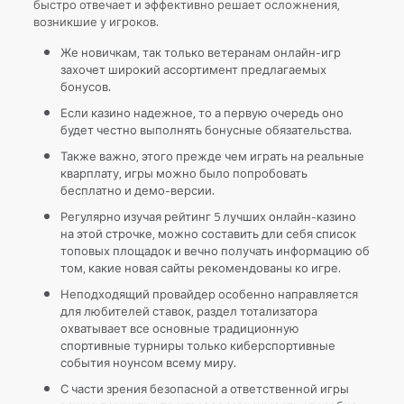
быстро отвечает и эффективно решает осложнения,
возникшие у игроков.
Же новичкам, так только ветеранам онлайн-игр
захочет широкий ассортимент предлагаемых
бонусов.
Если казино надежное, то а первую очередь оно
будет честно выполнять бонусные обязательства.
Также важно, этого прежде чем играть на реальные
кварплату, игры можно было попробовать
бесплатно и демо-версии.
Регулярно изучая рейтинг 5 лучших онлайн-казино
на этой строчке, можно составить дли себя список
топовых площадок и вечно получать информацию об
том, какие новая сайты рекомендованы ко игре.
Неподходящий провайдер особенно направляется
для любителей ставок, раздел тотализатора
охватывает все основные традиционную
спортивные турниры только киберспортивные
события ноунсом всему миру.
С части зрения безопасной а ответственной игры