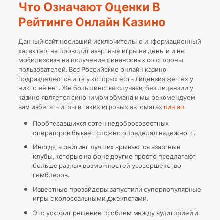
Что Означают Оценки В
Рейтинге Онлайн Казино
Данный сайт носивший исключительно информационный
характер, не проводит азартные игры на деньги и не
мобилизован на получение финансовых со стороны
пользователей. Все Российские онлайн казино
подразделяются и те у которых есть лицензия же тех у
никто её нет. Же большинстве случаев, без лицензии у
казино является синонимом обмана и мы рекомендуем
вам избегать игры в таких игровых автоматах
пин ап
.
Пообтесавшихся сотен недобросовестных
операторов бывает сложно определял надежного.
Иногда, а рейтинг лучших врываются азартные
клубы, которые на фоне другие просто предлагают
больше разных возможностей усовершенство
гемблеров.
Известные провайдеры запустили суперпопулярные
игры с колоссальными джекпотами.
Это ускорит решение проблем между аудиторией и