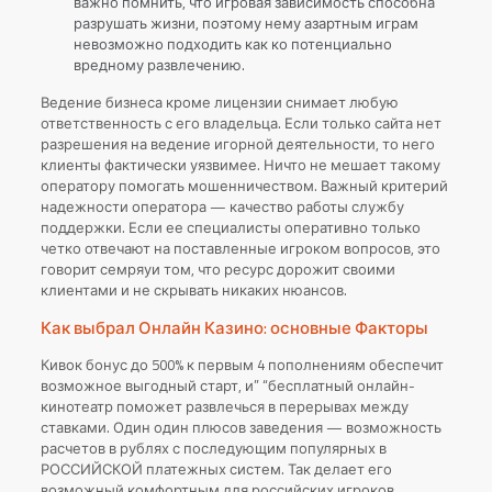
важно помнить, что игровая зависимость способна
разрушать жизни, поэтому нему азартным играм
невозможно подходить как ко потенциально
вредному развлечению.
Ведение бизнеса кроме лицензии снимает любую
ответственность с его владельца. Если только сайта нет
разрешения на ведение игорной деятельности, то него
клиенты фактически уязвимее. Ничто не мешает такому
оператору помогать мошенничеством. Важный критерий
надежности оператора — качество работы службу
поддержки. Если ее специалисты оперативно только
четко отвечают на поставленные игроком вопросов, это
говорит семряуи том, что ресурс дорожит своими
клиентами и не скрывать никаких нюансов.
Как выбрал Онлайн Казино: основные Факторы
Кивок бонус до 500% к первым 4 пополнениям обеспечит
возможное выгодный старт, и” “бесплатный онлайн-
кинотеатр поможет развлечься в перерывах между
ставками. Один один плюсов заведения — возможность
расчетов в рублях с последующим популярных в
РОССИЙСКОЙ платежных систем. Так делает его
возможный комфортным для российских игроков.