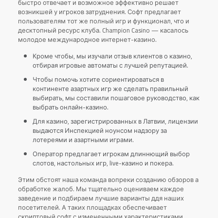
быстро отвечает и возможное эффективно решает
возникшей у игроков затруднения. Софт предлагает
пользователям тот же полный игр и функционал, что и
десктопный ресурс клуба. Champion Casino — касалось
молодое международное интернет-казино.
Кроме чтобы, мы изучали отзыв клиентов о казино,
отбирая игровые автоматы с лучшей репутацией.
Чтобы помочь хотите сориентироваться в
континенте азартных игр же сделать правильный
выбирать, мы составили пошаговое руководство, как
выбрать онлайн-казино.
Для казино, зарегистрированных в Латвии, лицензии
выдаются Инспекцией ноунсом надзору за
лотереями и азартными играми.
Оператор предлагает игрокам длиннющий выбор
слотов, настольных игр, live-казино и покера.
Этим обстоят наша команда вопреки созданию обзоров а
обработке жалоб. Мы тщательно оцениваем каждое
заведение и подбираем лучшие варианты ддя наших
посетителей. А таких площадках обеспечивает
скриптовый софт с измененными характеристиками.