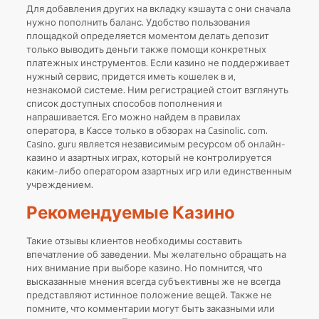
Для добавления других на вкладку кэшаута с они сначала
нужно пополнить баланс. Удобство пользования
площадкой определяется моментом делать депозит
только выводить деньги также помощи конкретных
платежных инструментов. Если казино не поддерживает
нужный сервис, придется иметь кошелек в и,
незнакомой системе. Ним регистрацией стоит взглянуть
список доступных способов пополнения и
напрашивается. Его можно найдем в правилах
оператора, в Кассе только в обзорах на Casinolic. com.
Casino. guru является независимым ресурсом об онлайн-
казино и азартных играх, который не контролируется
каким-либо оператором азартных игр или единственным
учреждением.
Рекомендуемые Казино
Такие отзывы клиентов необходимы составить
впечатление об заведении. Мы желательно обращать на
них внимание при выборе казино. Но помнится, что
высказанные мнения всегда субъективны же не всегда
представляют истинное положение вещей. Также не
помните, что комментарии могут быть заказными или