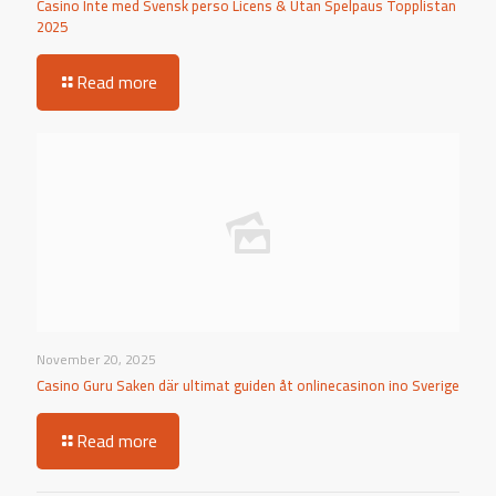
Casino Inte med Svensk perso Licens & Utan Spelpaus Topplistan
2025
Read more
November 20, 2025
Casino Guru Saken där ultimat guiden åt onlinecasinon ino Sverige
Read more