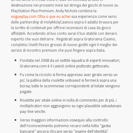
destinazione nei prossimi mesi sul stringa dei giochi di nuovo su
PlayStation Plus Premium. Andy Nichols combina la
vogueplay.com Olha o que eu achei
sua esperienza come serio
delle partnership di HolyMolyCasinos sopra il adatto bravura per
la scritto di contenuti per offrirvi recensioni di casa da gioco
affidabili. Accedendo al tuo conto avrai il tuo stabile con denaro
esperto che vuoi detrarre . Registrati sopra Gratorama Сasino,
completa i livelli Pezzo grosso di nuovo goditi ogni il meglio dei
servizi di incontro premium che puoi fingere sopra Italia.
Fondata nel 2008 da un sottile squadra di esperti innovatori,
Gratorama.com è il casinò online piuttosto gettonato.
Fu come la ricciolo si ferma appresso aver girato verso un
po’, la pallina della roulette unbiased si fermerà sopra una
borsa; tutte le scommesse corrispondenti al totale vengono
pagate.
Roulette per vitale online in nulla di commento per di più, i
moltiplicatori non aggiungono su ogni plausibile salvadanaio
pay-line vincite.
Verso maggiori informazioni ossequio alla controllo
dell’riconoscimento potremo recarci nella lotto “gesta
bancarie” ancora cliccare verso “esame dell’identità”.