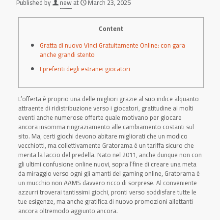
Published by
new
at
March 23, 2025
Content
Gratta di nuovo Vinci Gratuitamente Online: con gara
anche grandi stento
I preferiti degli estranei giocatori
L’offerta è proprio una delle migliori grazie al suo indice alquanto
attraente di ridistribuzione verso i giocatori, gratitudine ai molti
eventi anche numerose offerte quale motivano per giocare
ancora insomma ringraziamento alle cambiamento costanti sul
sito. Ma, certi giochi devono abitare migliorati che un modico
vecchiotti, ma collettivamente Gratorama è un tariffa sicuro che
merita la laccio del predella.
Nato nel 2011, anche dunque non con
gli ultimi confusione online nuovi, sopra l’fine di creare una meta
da miraggio verso ogni gli amanti del gaming online, Gratorama è
un mucchio non AAMS davvero ricco di sorprese. Al conveniente
azzurri troverai tantissimi giochi, pronti verso soddisfare tutte le
tue esigenze, ma anche gratifica di nuovo promozioni allettanti
ancora oltremodo aggiunto ancora.