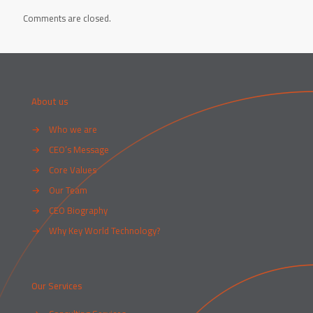
Comments are closed.
About us
→
Who we are
→
CEO’s Message
→
Core Values
→
Our Team
→
CEO Biography
→
Why Key World Technology?
Our Services