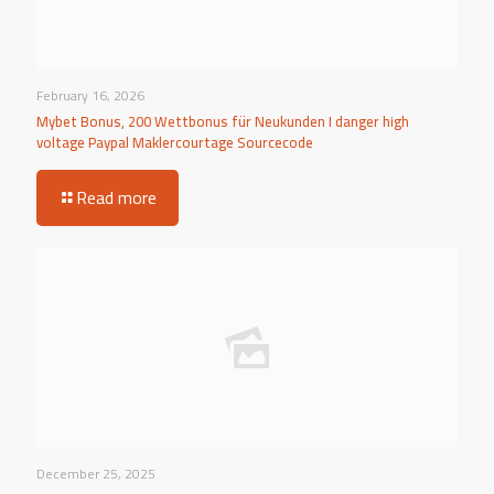
February 16, 2026
Mybet Bonus, 200 Wettbonus für Neukunden I danger high
voltage Paypal Maklercourtage Sourcecode
Read more
December 25, 2025