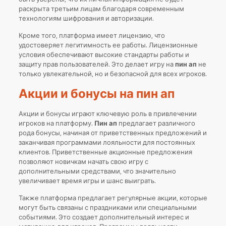
раскрыта третьим лицам благодаря современным
технологиям шифрования и авторизации.
Кроме того, платформа имеет лицензию, что
удостоверяет легитимность ее работы. Лицензионные
условия обеспечивают высокие стандарты работы и
защиту прав пользователей. Это делает игру на
пин ап
не
только увлекательной, но и безопасной для всех игроков.
Акции и бонусы на пин ап
Акции и бонусы играют ключевую роль в привлечении
игроков на платформу.
Пин ап
предлагает различного
рода бонусы, начиная от приветственных предложений и
заканчивая программами лояльности для постоянных
клиентов. Приветственные акционные предложения
позволяют новичкам начать свою игру с
дополнительными средствами, что значительно
увеличивает время игры и шанс выиграть.
Также платформа предлагает регулярные акции, которые
могут быть связаны с праздниками или специальными
событиями. Это создает дополнительный интерес и