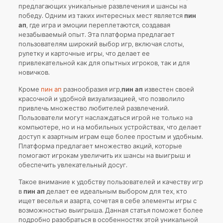
предлагающих уникальные развлечения и шансы на
победу. Одним из таких интересных мест является
пин
ап
, где игра и эмоции переплетаются, создавая
незабываемый опыт. Эта платформа предлагает
пользователям широкий выбор игр, включая слоты,
рулетку и карточные игры, что делает ее
привлекательной как для опытных игроков, так и для
новичков.
Кроме
пин ап
разнообразия игр,
пин ап
известен своей
красочной и удобной визуализацией, что позволило
привлечь множество любителей развлечений.
Пользователи могут наслаждаться игрой не только на
компьютере, но и на мобильных устройствах, что делает
доступ к азартным играм еще более простым и удобным.
Платформа предлагает множество акций, которые
помогают игрокам увеличить их шансы на выигрыш и
обеспечить увлекательный досуг.
Такое внимание к удобству пользователей и качеству игр
в
пин ап
делает ее идеальным выбором для тех, кто
ищет веселья и азарта, сочетая в себе элементы игры с
возможностью выигрыша. Данная статья поможет более
подробно разобраться в особенностях этой уникальной