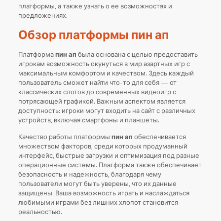
платформы, а также узнать о ее возможностях и
предложениях.
Обзор платформы пин ап
Платформа
пин ап
была основана с целью предоставить
игрокам возможность окунуться в мир азартных игр с
максимальным комфортом и качеством. Здесь каждый
пользователь сможет найти что-то для себя — от
классических слотов до современных видеоигр с
потрясающей графикой. Важным аспектом является
доступность: игроки могут входить на сайт с различных
устройств, включая смартфоны и планшеты.
Качество работы платформы
пин ап
обеспечивается
множеством факторов, среди которых продуманный
интерфейс, быстрые загрузки и оптимизация под разные
операционные системы. Платформа также обеспечивает
безопасность и надежность, благодаря чему
пользователи могут быть уверены, что их данные
защищены. Ваша возможность играть и наслаждаться
любимыми играми без лишних хлопот становится
реальностью.