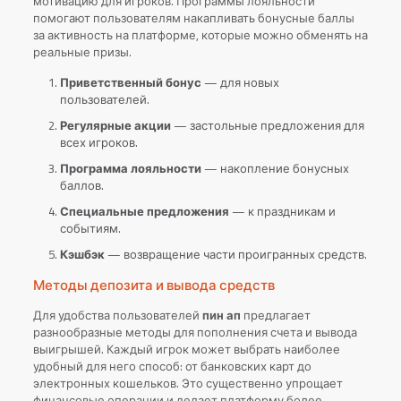
мотивацию для игроков. Программы лояльности
помогают пользователям накапливать бонусные баллы
за активность на платформе, которые можно обменять на
реальные призы.
Приветственный бонус
— для новых
пользователей.
Регулярные акции
— застольные предложения для
всех игроков.
Программа лояльности
— накопление бонусных
баллов.
Специальные предложения
— к праздникам и
событиям.
Кэшбэк
— возвращение части проигранных средств.
Методы депозита и вывода средств
Для удобства пользователей
пин ап
предлагает
разнообразные методы для пополнения счета и вывода
выигрышей. Каждый игрок может выбрать наиболее
удобный для него способ: от банковских карт до
электронных кошельков. Это существенно упрощает
финансовые операции и делает платформу более