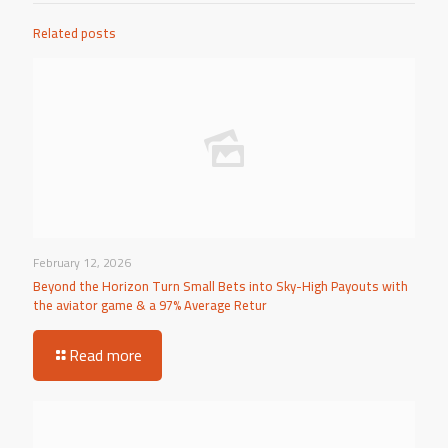
Related posts
February 12, 2026
Beyond the Horizon Turn Small Bets into Sky-High Payouts with
the aviator game & a 97% Average Retur
Read more