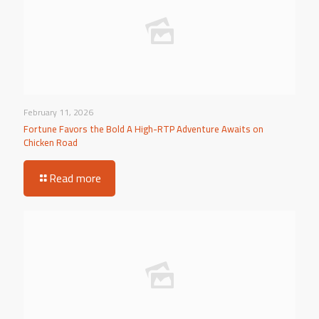
February 11, 2026
Fortune Favors the Bold A High-RTP Adventure Awaits on
Chicken Road
Read more