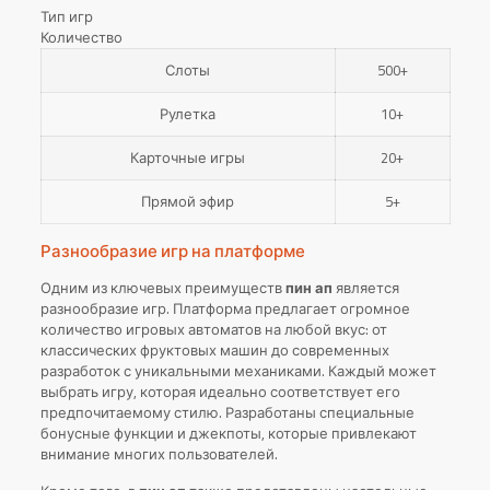
Тип игр
Количество
Слоты
500+
Рулетка
10+
Карточные игры
20+
Прямой эфир
5+
Разнообразие игр на платформе
Одним из ключевых преимуществ
пин ап
является
разнообразие игр. Платформа предлагает огромное
количество игровых автоматов на любой вкус: от
классических фруктовых машин до современных
разработок с уникальными механиками. Каждый может
выбрать игру, которая идеально соответствует его
предпочитаемому стилю. Разработаны специальные
бонусные функции и джекпоты, которые привлекают
внимание многих пользователей.