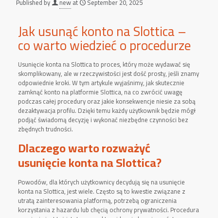
Published by
new
at
September 20, 2025
Jak usunąć konto na Slottica –
co warto wiedzieć o procedurze
Usunięcie konta na Slottica to proces, który może wydawać się
skomplikowany, ale w rzeczywistości jest dość prosty, jeśli znamy
odpowiednie kroki. W tym artykule wyjaśnimy, jak skutecznie
zamknąć konto na platformie Slottica, na co zwrócić uwagę
podczas całej procedury oraz jakie konsekwencje niesie za sobą
dezaktywacja profilu. Dzięki temu każdy użytkownik będzie mógł
podjąć świadomą decyzję i wykonać niezbędne czynności bez
zbędnych trudności.
Dlaczego warto rozważyć
usunięcie konta na Slottica?
Powodów, dla których użytkownicy decydują się na usunięcie
konta na Slottica, jest wiele. Często są to kwestie związane z
utratą zainteresowania platformą, potrzebą ograniczenia
korzystania z hazardu lub chęcią ochrony prywatności. Procedura