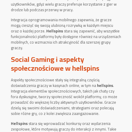
użytkowników, gdyż wielu graczy preferuje korzystanie z gier w
drodze lub podczas przerwy w pracy.
Integracja oprogramowania mobilnego zapewnia, że gracze
mogą cieszyć się swoją ulubioną rozrywką w każdym miejscu
oraz o każdej porze.
Hellspins
stara się zapewnić, aby wszystkie
funkcjonalności platformy były dostępne również na urządzeniach
mobilnych, co wzmacnia ich atrakcyjność dla szerszej grupy
graczy.
Social Gaming i aspekty
społecznościowe w
hellspins
Aspekty społecznościowe stały się integralną częścią
doświadczenia graczy w kasynach online, w tym na
hellspins
.
Integracja elementów społecznościowych, takich jak chaty czy
fora dyskusyjne, tworzy społeczność wokół platformy, co może
prowadzić do większej liczby aktywnych użytkowników. Gracze
dzielą się swoimi doświadczeniami, strategiami oraz polecają
sobie różne gry, co z kolei zwiększa zaangażowanie.
Hellspins
stara się wprowadzać konkursy oraz wydarzenia
zespołowe, które motywują graczy do interakcji z innymi. Takie