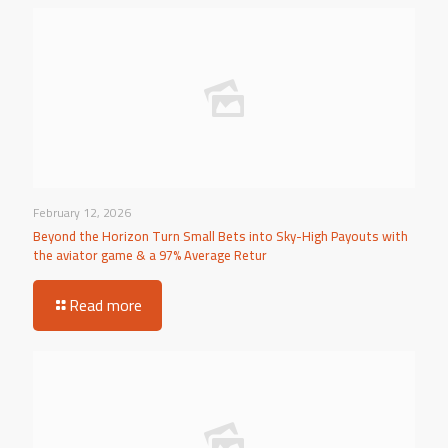
February 12, 2026
Beyond the Horizon Turn Small Bets into Sky-High Payouts with
the aviator game & a 97% Average Retur
Read more