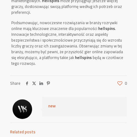
marketingowych.
Hellspins
może przyciągnąć jeszcze więcej
graczy, dostosowując swoją platformę według ich potrzeb oraz
preferencji.
Podsumowując, nowoczesne rozwiązania w branży rozrywki
online mają kluczowe znaczenie dla popularności
hellspins
.
Innowacje technologiczne, interaktywność oraz aspekty
bezpieczeństwa i społecznościowe przyczyniają się do wzrostu
liczby graczy oraz ich zaangażowania. Obserwując zmiany w tej
branży, możemy być pewni, że przyszłość gier online zapowiada
się ekscytująco, a platformy takie jak
hellspins
będą w czołówce
tego rozwoju.
Share
0
new
Related posts