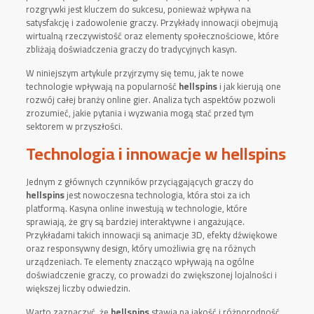
rozgrywki jest kluczem do sukcesu, ponieważ wpływa na
satysfakcję i zadowolenie graczy. Przykłady innowacji obejmują
wirtualną rzeczywistość oraz elementy społecznościowe, które
zbliżają doświadczenia graczy do tradycyjnych kasyn.
W niniejszym artykule przyjrzymy się temu, jak te nowe
technologie wpływają na popularność
hellspins
i jak kierują one
rozwój całej branży online gier. Analiza tych aspektów pozwoli
zrozumieć, jakie pytania i wyzwania mogą stać przed tym
sektorem w przyszłości.
Technologia i innowacje w
hellspins
Jednym z głównych czynników przyciągających graczy do
hellspins
jest nowoczesna technologia, która stoi za ich
platformą. Kasyna online inwestują w technologie, które
sprawiają, że gry są bardziej interaktywne i angażujące.
Przykładami takich innowacji są animacje 3D, efekty dźwiękowe
oraz responsywny design, który umożliwia grę na różnych
urządzeniach. Te elementy znacząco wpływają na ogólne
doświadczenie graczy, co prowadzi do zwiększonej lojalności i
większej liczby odwiedzin.
Warto zaznaczyć, że
hellspins
stawia na jakość i różnorodność