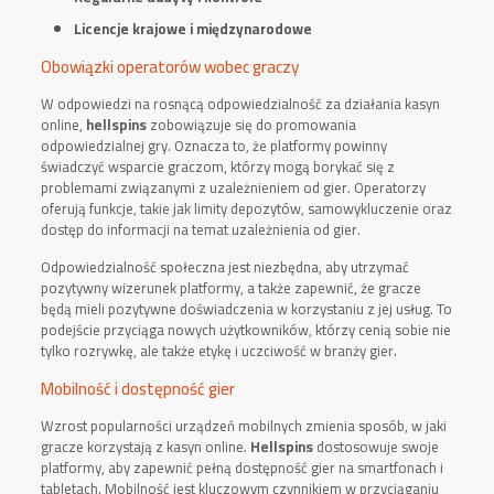
Licencje krajowe i międzynarodowe
Obowiązki operatorów wobec graczy
W odpowiedzi na rosnącą odpowiedzialność za działania kasyn
online,
hellspins
zobowiązuje się do promowania
odpowiedzialnej gry. Oznacza to, że platformy powinny
świadczyć wsparcie graczom, którzy mogą borykać się z
problemami związanymi z uzależnieniem od gier. Operatorzy
oferują funkcje, takie jak limity depozytów, samowykluczenie oraz
dostęp do informacji na temat uzależnienia od gier.
Odpowiedzialność społeczna jest niezbędna, aby utrzymać
pozytywny wizerunek platformy, a także zapewnić, że gracze
będą mieli pozytywne doświadczenia w korzystaniu z jej usług. To
podejście przyciąga nowych użytkowników, którzy cenią sobie nie
tylko rozrywkę, ale także etykę i uczciwość w branży gier.
Mobilność i dostępność gier
Wzrost popularności urządzeń mobilnych zmienia sposób, w jaki
gracze korzystają z kasyn online.
Hellspins
dostosowuje swoje
platformy, aby zapewnić pełną dostępność gier na smartfonach i
tabletach. Mobilność jest kluczowym czynnikiem w przyciąganiu