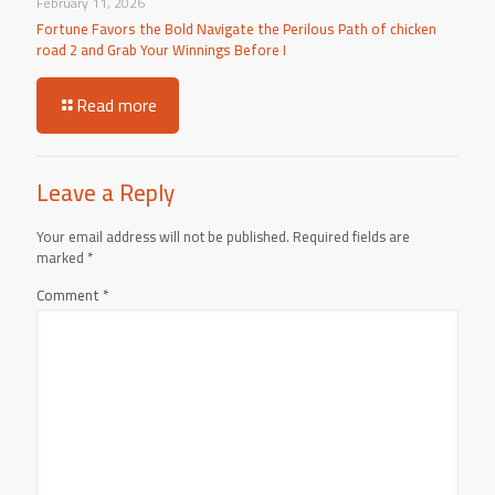
February 11, 2026
Fortune Favors the Bold Navigate the Perilous Path of chicken
road 2 and Grab Your Winnings Before I
Read more
Leave a Reply
Your email address will not be published.
Required fields are
marked
*
Comment
*