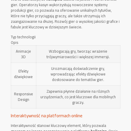
gier. Operatorzy kasyn wykorzystują nowoczesne systemy
produkcji gier, co pozwala na oferowanie unikalnych tytułów,
które nie tylko przyciągają graczy, ale także utrzymują ich
zaangażowanie na dłużej. Rozwój gier o wysokiej jakości grafice i
fabule jest kluczowy w dzisiejszym świecie.
Typ technologii
Opis
Animacje
Wzbogacają gry, tworząc wrażenie
3D
trójwymiarowości i większej immersji.
Urozmaicają doświadczenie gry,
Efekty
wprowadzając efekty dźwiękowe
dźwiękowe
dostosowane do tematów gier.
Zapewnia płynne działanie na różnych
Responsive
urządzeniach, co jest kluczowe dla mobilnych
Design
graczy.
Interaktywność na platformach online
Interaktywność stanowi kluczowy element, który pozwala