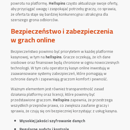
powrotu na platformę.
Hellspins
często aktualizuje swoje oferty,
aby przyciągać uwagę i zaspokajać potrzeby graczy, co sprawia,
że oferta ta staje się bardziej konkurencyjna i atrakcyjna dla
szerszego grona odbiorców.
Bezpieczeństwo i zabezpieczenia
w grach online
Bezpieczeństwo powinno być priorytetem w każdej platformie
kasynowej, w tym na
hellspins
. Gracze oczekują, że ich dane
osobowe oraz finansowe będą chronione w ogniu nowoczesnych
technologii. W tym celu operatorzy kasyn online inwestują w
zaawansowane systemy zabezpieczeń, które pomagają w
ochronie danych i zapewniają graczom komfort i pewność.
Ważnym elementem jest również transparentność zasad
działania platformy oraz licencji, które powinny być
przedstawione graczom.
Hellspins
zapewnia, że przestrzega
wszystkich przepisów prawa, co zwiększa zaufanie graczy i
sprawia, że czują się oni bezpieczniej korzystając z usług kasyna.
Wysokiej jakości szyfrowanie danych
Regularne audyty i kontrole