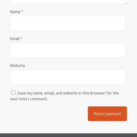
Name
*
Email
*
Website
Save my name, email, and website in this browser for the
next time I comment.