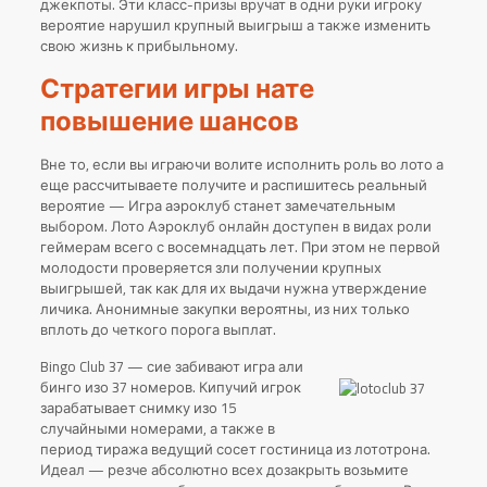
джекпоты. Эти класс-призы вручат в одни руки игроку
вероятие нарушил крупный выигрыш а также изменить
свою жизнь к прибыльному.
Стратегии игры нате
повышение шансов
Вне то, если вы играючи волите исполнить роль во лото а
еще рассчитываете получите и распишитесь реальный
вероятие — Игра аэроклуб станет замечательным
выбором. Лото Аэроклуб онлайн доступен в видах роли
геймерам всего с восемнадцать лет. При этом не первой
молодости проверяется зли получении крупных
выигрышей, так как для их выдачи нужна утверждение
личика. Анонимные закупки вероятны, из них только
вплоть до четкого порога выплат.
Bingo Club 37 — сие забивают игра али
бинго изо 37 номеров. Кипучий игрок
зарабатывает снимку изо 15
случайными номерами, а также в
период тиража ведущий сосет гостиница из лототрона.
Идеал — резче абсолютно всех дозакрыть возьмите