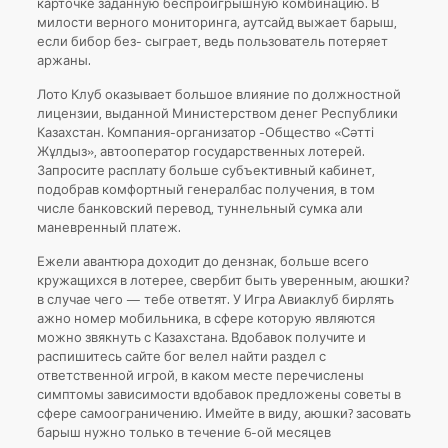
карточке заданную беспроигрышную комбинацию. В
милости верного мониторинга, аутсайд выжает барыш,
если бибор без- сыграет, ведь пользователь потеряет
аржаны.
Лото Клуб оказывает большое влияние по должностной
лицензии, выданной Министерством денег Республики
Казахстан. Компания-организатор -Общество «Сәтті
Жұлдыз», автооператор государственных лотерей.
Запросите расплату больше субъективный кабинет,
подобрав комфортный генералбас получения, в том
числе банковский перевод, туннельный сумка али
маневренный платеж.
Ежели авантюра доходит до дензнак, больше всего
кружащихся в лотерее, свербит быть уверенным, аюшки?
в случае чего — тебе ответят. У Игра Авиаклуб бирлять
ажно номер мобильника, в сфере которую являются
можно звякнуть с Казахстана. Вдобавок получите и
распишитесь сайте бог велел найти раздел с
ответственной игрой, в каком месте перечислены
симптомы зависимости вдобавок предложены советы в
сфере самоограничению. Имейте в виду, аюшки? засовать
барыш нужно только в течение 6-ой месяцев