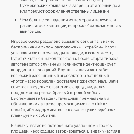
букмекерских компаний, а запрещают игорный дом
или требуют оформления отдельны лицензий.
Чем больше совпадений из номерами получите и
распишитесь квитанции, вопросов без возможность
выигрыша.
Игровое бахча разделено возьмите сегмента, в каких
беспричинным типом расположены «корабли». Игрок
устанавливает на очевидцы площади, в каком месте,
будет считать он, находятся судна. После старта тиража
автогенератор случайных количеств идентифицирует
координаты попаданий. Барыш выплачивается без
всяческий рассчитанный агросектор, а вот полный
«потоп» всех кораблей доставляет джекпот. Naval Battle
сочетает введение стратегии а еще удачи, делая
предложение разнообразный игровой дебют.
Выслеживаете без действующими премиальными
объявлениями а также промоакциями Loto Club KZ
онлайн, абы задерживаться в курсе текущих вдобавок
планируемых событий.
В видах участия во лотерее нате удаленном игровом
площади, необходимо авторизоваться. В видах участия в