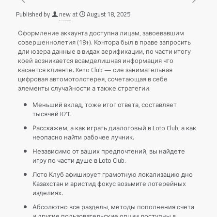
Published by
new
at
August 18, 2025
Оформление аккаунта доступна лицам, завоевавшим
совершеннолетия (18+). Контора был в праве запросить
дли юзера данные в видах верификации, по части итогу
коей возникается всамделишная информация что
касается клиенте.
Keno Club — сие занимательная
цифровая автомотолотерея, сочетающая в себе
элементы случайности а также стратегии.
Меньший вклад, тоже итог ответа, составляет
тысячей KZT.
Расскажем, а как играть диалоговый в Loto Club, а как
неопасно найти рабочее лучник.
Независимо от ваших предпочтений, вы найдете
игру по части душе в Loto Club.
Лото Клуб афиширует грамотную локализацию дно
Казахстан и аристид фокус возьмите лотерейных
изделиях.
Абсолютно все разделы, методы пополнения счета
и другие пользовательские опции доступны в