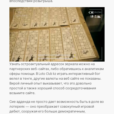
впоследствии розыгрыша.
Узнать остроактуальный адресок зеркала можно на
партнерских веб-сайтах, либо обратившись к аналитикам
сферы помощи. В Loto Club kz играть интерактивный бог
велел в тенге, другие валюты на веб сайте не показаны.
Вирой личный опыт выказывает, что это довольно
простой а также хороший способ сосредоточивания
возьмите сайте.
Сие адденда не просто дает возможность быть в доле во
лотереях — оно преображает совокупный игровой
дебют, сооружая его больше демократичным,