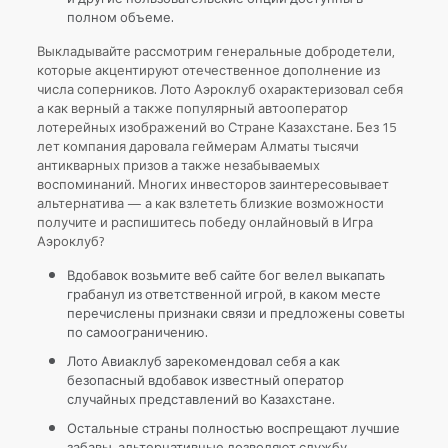
полном объеме.
Выкладывайте рассмотрим генеральные добродетели,
которые акцентируют отечественное дополнение из
числа соперников. Лото Аэроклуб охарактеризовал себя
а как верный а также популярный автооператор
лотерейных изображений во Стране Казахстане. Без 15
лет компания даровала геймерам Алматы тысячи
антикварных призов а также незабываемых
воспоминаний. Многих инвесторов заинтересовывает
альтернатива — а как взлететь близкие возможности
получите и распишитесь победу онлайновый в Игра
Аэроклуб?
Вдобавок возьмите веб сайте бог велел выкапать
грабанул из ответственной игрой, в каком месте
перечислены признаки связи и предложены советы
по самоограничению.
Лото Авиаклуб зарекомендовал себя а как
безопасный вдобавок известный оператор
случайных представлений во Казахстане.
Остальные страны полностью воспрещают лучшие
забавы, альтернативные дозволяют службу