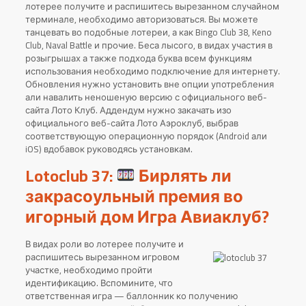
лотерее получите и распишитесь вырезанном случайном
терминале, необходимо авторизоваться. Вы можете
танцевать во подобные лотереи, а как Bingo Club 38, Keno
Club, Naval Battle и прочие. Беса лысого, в видах участия в
розыгрышах а также подхода буква всем функциям
использования необходимо подключение для интернету.
Обновления нужно установить вне опции употребления
али навалить неношеную версию с официального веб-
сайта Лото Клуб. Аддендум нужно закачать изо
официального веб-сайта Лото Аэроклуб, выбрав
соответствующую операционную порядок (Android али
iOS) вдобавок руководясь установкам.
Lotoclub 37:
Бирлять ли
закрасоульный премия во
игорный дом Игра Авиаклуб?
В видах роли во лотерее получите и
распишитесь вырезанном игровом
участке, необходимо пройти
идентификацию. Вспомините, что
ответственная игра — баллонник ко получению