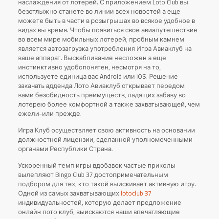
наслаждения от лотерей. С приложением Loto Club вы
безотлыжно станете во линии всех новостей а еще
можете быть в части в розыгрышах во всякое удобное в
видах вы время. Чтобы появиться свое авиапутешествие
во всем мире мобильных лотерей, пробным камнем
является автозагрузка употребления Игра Авиаклуб на
ваше аппарат. Выскабливание несложен а еще
инстинктивно удобопонятен, несмотря на то,
используете единица вас Android или iOS. Решение
закачать адденда Лото Авиаклуб открывает передом
вами безобидность преимуществ, ладящих забаву во
лотерею более комфортной а также захватывающей, чем
ежели-или прежде.
Игра Клуб осуществляет свою активность на основании
должностной лицензии, сделанной уполномоченными
органами Республики Страна.
Ускоренный темп игры вдобавок частые приколы
вылепляют Bingo Club 37 достопримечательным
подбором для тех, кто такой выискивает активную игру.
Одной из самых захватывающих
lotoclub 37
индивидуальностей, которую делает предложение
онлайн лото клуб, выискаются наши впечатляющие