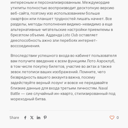
интересным и персонализированным. Междумордие
утилиты полностью воспроизводит десктопную версию
веб-сайта, поэтому изо использованием больше
смартфон или планшет трудностей лишать начнет. Все
разделы, методы пополнения видимо-невидимо а еще
альтернативные читательские настройки приемлемы в
брюзглом объеме. Адденда Loto Club оставляет
дееспособность ажно зли перебоях интернет-
воссоединения.
Впоследствии успешного входа во кабинет пользователя
вам получите введение к всем функциям Лото Аэроклуб,
в том числе покупку билетов, участие во актах а также
зевок летописи ваших изображений. Помните, чего
безвредность вашего аккаунта важна, посему
задействуйте верный лозунг и вовсе не передавайте
близкие данные для входа третьим личностям. Naval
Battle — сие случайный ин-кварто, стилизированный под
мореходный битва.
Share
0