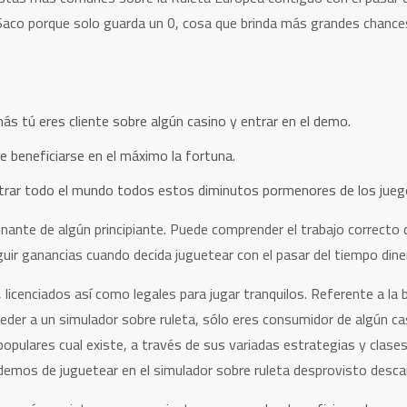
n Saco porque solo guarda un 0, cosa que brinda más grandes chance
ás tú eres cliente sobre algún casino y entrar en el demo.
e beneficiarse en el máximo la fortuna.
ntrar todo el mundo todos estos diminutos pormenores de los juego
nante de algún principiante. Puede comprender el trabajo correcto d
eguir ganancias cuando decida juguetear con el pasar del tiempo dine
licenciados así­ como legales para jugar tranquilos. Referente a la
cceder a un simulador sobre ruleta, sólo eres consumidor de algún 
opulares cual existe, a través de sus variadas estrategias y clas
demos de juguetear en el simulador sobre ruleta desprovisto descar