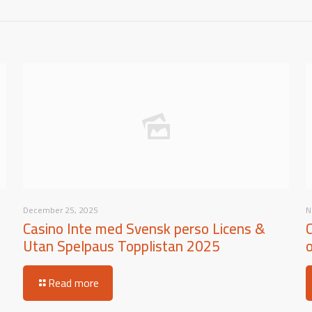
December 25, 2025
N
Casino Inte med Svensk perso Licens &
Utan Spelpaus Topplistan 2025
Read more