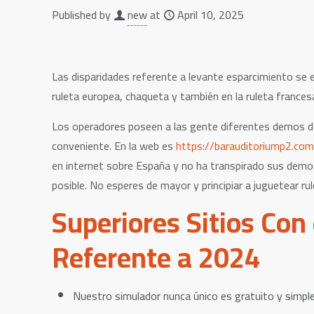
Published by
new
at
April 10, 2025
Las disparidades referente a levante esparcimiento se
ruleta europea, chaqueta y también en la ruleta france
Los operadores poseen a las gente diferentes demos de
conveniente. En la web es
https://barauditoriump2.co
en internet sobre España y no ha transpirado sus demos
posible. No esperes de mayor y principiar a juguetear r
Superiores Sitios Co
Referente a 2024
Nuestro simulador nunca único es gratuito y simple