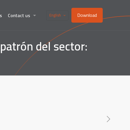
Download
s
Contact us
English
 patrón del sector: