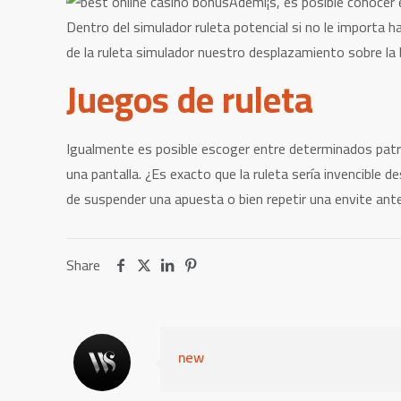
Ademí¡s, es posible conocer 
Dentro del simulador ruleta potencial si no le importa 
de la ruleta simulador nuestro desplazamiento sobre la
Juegos de ruleta
Igualmente es posible escoger entre determinados patr
una pantalla. ¿Es exacto que la ruleta serí­a invencible 
de suspender una apuesta o bien repetir una envite ante
Share
new