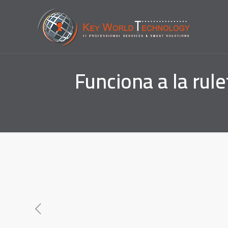
Funciona a la rule