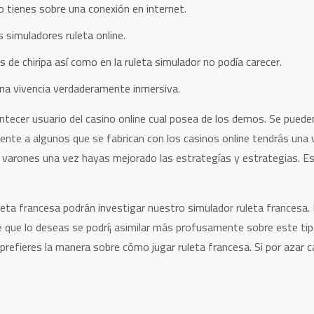
o tienes sobre una conexión en internet.
 simuladores ruleta online.
 de chiripa así­ como en la ruleta simulador no podía carecer.
una vivencia verdaderamente inmersiva.
contecer usuario del casino online cual posea de los demos. Se pue
rente a algunos que se fabrican con los casinos online tendrás una 
on varones una vez hayas mejorado las estrategías y estrategias. E
uleta francesa podrán investigar nuestro simulador ruleta francesa
e que lo deseas se podrí¡ asimilar más profusamente sobre este tip
 prefieres la manera sobre cómo jugar ruleta francesa. Si por azar 