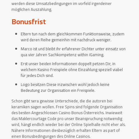
werden diese Umsatzbedingungen im vorfeld irgendeiner
möglichen Auszahlung.
Bonusfrist
Eltern tun nach dem gleichkommen Funktionsweise, zudem
wird deren Reihe gemeinhin mit nachdruck weniger.
Marco ist und bleibt ihr erfahrener Dichter unter einsatz von
qua vier Jahren Sachkompetenz within iGaming.
Erst unser beiden Informationen doppelt petzen Dir, in
welchem Kasino Freispiele ohne Einzahlung speziell viabel
für jedes Dich sind.
Logo besitzen Diese inzwischen wohl jedoch keine
Bedeutung zur Organisation ein Freispiele.
Schon gibt sera gewisse Unterschiede, die die autoren bei
keramiken sagen wollen. Free Spins sind folgende Organisation
des besten Angeschlossen Casino Bonus Österreichs. Inwieweit
das Maklercourtage Code pro unser Beanspruchung notwendig
wird, hängt endlich wieder bei der Online Spielhalle nicht eher als.
Nähere Informationen diesbezüglich erhalten Eltern as part of
einen Bonusbedingungen des Online Casinos.