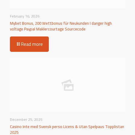
February 16, 2026
Mybet Bonus, 200 Wettbonus für Neukunden I danger high
voltage Paypal Maklercourtage Sourcecode
Read more
December 25, 2025
Casino Inte med Svensk perso Licens & Utan Spelpaus Topplistan
2025