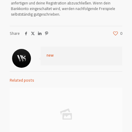
anfertigen und deine Registration abzuschließen. Wenn dein
Bankkonto eingeschaltet wird, werden nachfolgende Freispiele
selbstständig gutgeschrieben.
Share
0
new
Related posts