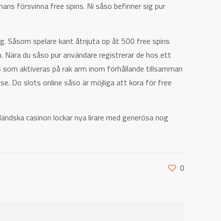
ans försvinna free spins. Ni såso befinner sig pur
ng. Såsom spelare kant åtnjuta op åt 500 free spins
n. Nära du såso pur användare registrerar de hos ett
us som aktiveras på rak arm inom förhållande tillsamman
se. Do slots online såso är möjliga att kora för free
tländska casinon lockar nya lirare med generösa nog
0