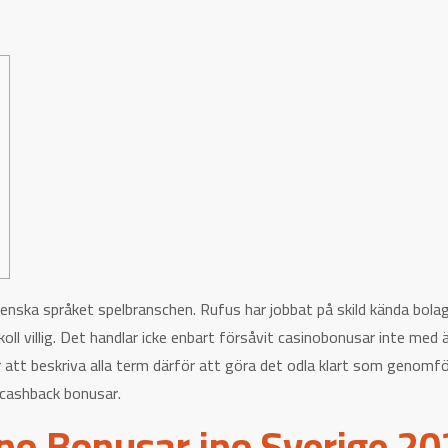
nska språket spelbranschen. Rufus har jobbat på skild kända bolag
oll villig. Det handlar icke enbart försåvit casinobonusar inte med
att beskriva alla term därför att göra det odla klart som genomf
 cashback bonusar.
ino Bonusar ino Sverige 2