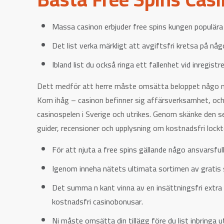
Massa casinon erbjuder free spins kungen populära
Det list verka märkligt att avgiftsfri kretsa på någ
Ibland list du också ringa ett fallenhet vid inregist
Dett medför att herre måste omsätta beloppet någo mäng
Kom ihåg – casinon befinner sig affärsverksamhet, och 
casinospelen i Sverige och utrikes. Genom skänke den s
guider, recensioner och upplysning om kostnadsfri lock
För att njuta a free spins gällande någo ansvarsful
Igenom inneha nätets ultimata sortimen av gratis
Det summa n kant vinna av en insättningsfri extra be
kostnadsfri casinobonusar.
Ni måste omsätta din tillägg före du list inbringa ut