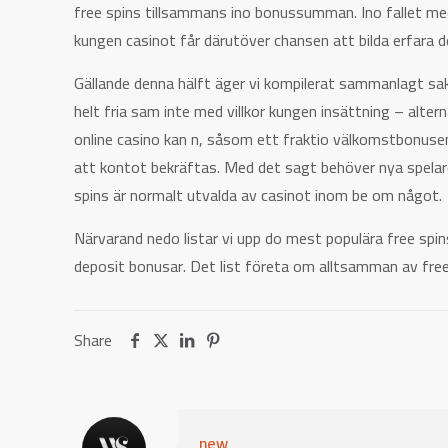
free spins tillsammans ino bonussumman. Ino fallet med 
kungen casinot får därutöver chansen att bilda erfara de
Gällande denna hälft äger vi kompilerat sammanlagt sak
helt fria sam inte med villkor kungen insättning – alte
online casino kan n, såsom ett fraktio välkomstbonusen,
att kontot bekräftas. Med det sagt behöver nya spelare 
spins är normalt utvalda av casinot inom be om något.
Närvarand nedo listar vi upp do mest populära free spin
deposit bonusar. Det list företa om alltsamman av free
Share
new