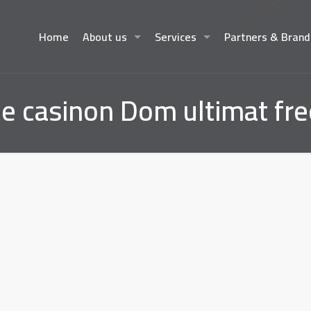
Home
About us
Services
Partners & Brand
de casinon Dom ultimat fr