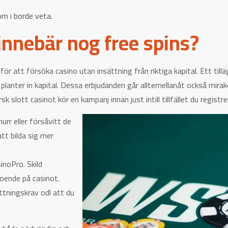
m i borde veta.
nnebär nog free spins?
a för att försöka casino utan insättning från riktiga kapital. Ett t
planter in kapital. Dessa erbjudanden går alltemellanåt också mira
k slott casinot kör en kampanj innan just intill tillfället du registre
urr eller försåvitt de
att bilda sig mer
inoPro. Skild
roende på casinot.
ttningskrav odl att du