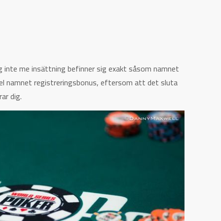
illäg inte me insättning befinner sig exakt såsom namnet
kel namnet registreringsbonus, eftersom att det sluta
rar dig.