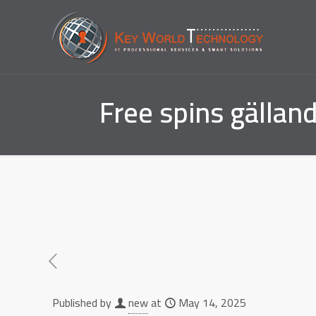
Free spins gällan
Published by
new
at
May 14, 2025