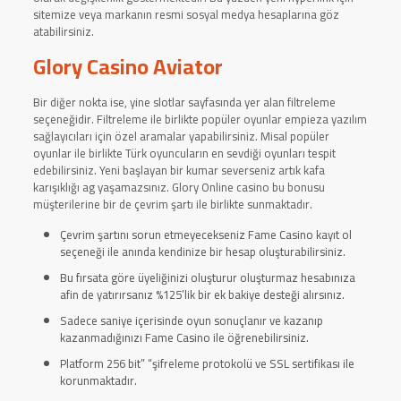
sitemize veya markanın resmi sosyal medya hesaplarına göz
atabilirsiniz.
Glory Casino Aviator
Bir diğer nokta ise, yine slotlar sayfasında yer alan filtreleme
seçeneğidir. Filtreleme ile birlikte popüler oyunlar empieza yazılım
sağlayıcıları için özel aramalar yapabilirsiniz. Misal popüler
oyunlar ile birlikte Türk oyuncuların en sevdiği oyunları tespit
edebilirsiniz. Yeni başlayan bir kumar severseniz artık kafa
karışıklığı ag yaşamazsınız. Glory Online casino bu bonusu
müşterilerine bir de çevrim şartı ile birlikte sunmaktadır.
Çevrim şartını sorun etmeyecekseniz Fame Casino kayıt ol
seçeneği ile anında kendinize bir hesap oluşturabilirsiniz.
Bu fırsata göre üyeliğinizi oluşturur oluşturmaz hesabınıza
afin de yatırırsanız %125’lik bir ek bakiye desteği alırsınız.
Sadece saniye içerisinde oyun sonuçlanır ve kazanıp
kazanmadığınızı Fame Casino ile öğrenebilirsiniz.
Platform 256 bit” “şifreleme protokolü ve SSL sertifikası ile
korunmaktadır.