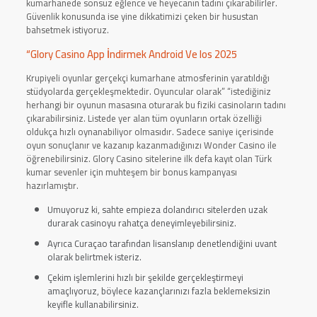
kumarhanede sonsuz eğlence ve heyecanın tadını çıkarabilirler.
Güvenlik konusunda ise yine dikkatimizi çeken bir husustan
bahsetmek istiyoruz.
“Glory Casino App İndirmek Android Ve Ios 2025
Krupiyeli oyunlar gerçekçi kumarhane atmosferinin yaratıldığı
stüdyolarda gerçekleşmektedir. Oyuncular olarak” “istediğiniz
herhangi bir oyunun masasına oturarak bu fiziki casinoların tadını
çıkarabilirsiniz. Listede yer alan tüm oyunların ortak özelliği
oldukça hızlı oynanabiliyor olmasıdır. Sadece saniye içerisinde
oyun sonuçlanır ve kazanıp kazanmadığınızı Wonder Casino ile
öğrenebilirsiniz. Glory Casino sitelerine ilk defa kayıt olan Türk
kumar sevenler için muhteşem bir bonus kampanyası
hazırlamıştır.
Umuyoruz ki, sahte empieza dolandırıcı sitelerden uzak
durarak casinoyu rahatça deneyimleyebilirsiniz.
Ayrıca Curaçao tarafından lisanslanıp denetlendiğini uvant
olarak belirtmek isteriz.
Çekim işlemlerini hızlı bir şekilde gerçekleştirmeyi
amaçlıyoruz, böylece kazançlarınızı fazla beklemeksizin
keyifle kullanabilirsiniz.