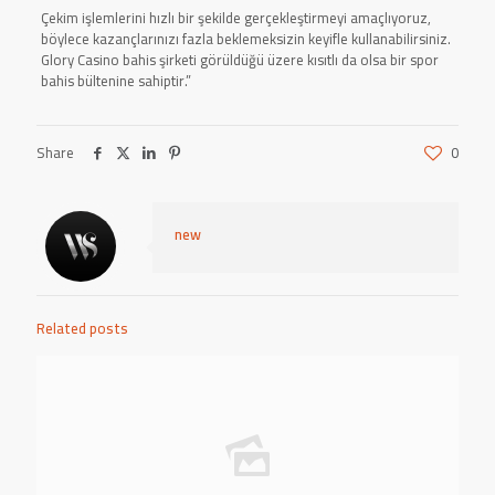
Çekim işlemlerini hızlı bir şekilde gerçekleştirmeyi amaçlıyoruz,
böylece kazançlarınızı fazla beklemeksizin keyifle kullanabilirsiniz.
Glory Casino bahis şirketi görüldüğü üzere kısıtlı da olsa bir spor
bahis bültenine sahiptir.”
Share
0
new
Related posts