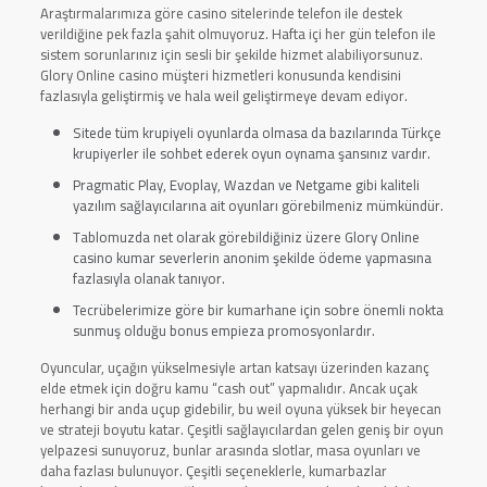
Araştırmalarımıza göre casino sitelerinde telefon ile destek
verildiğine pek fazla şahit olmuyoruz. Hafta içi her gün telefon ile
sistem sorunlarınız için sesli bir şekilde hizmet alabiliyorsunuz.
Glory Online casino müşteri hizmetleri konusunda kendisini
fazlasıyla geliştirmiş ve hala weil geliştirmeye devam ediyor.
Sitede tüm krupiyeli oyunlarda olmasa da bazılarında Türkçe
krupiyerler ile sohbet ederek oyun oynama şansınız vardır.
Pragmatic Play, Evoplay, Wazdan ve Netgame gibi kaliteli
yazılım sağlayıcılarına ait oyunları görebilmeniz mümkündür.
Tablomuzda net olarak görebildiğiniz üzere Glory Online
casino kumar severlerin anonim şekilde ödeme yapmasına
fazlasıyla olanak tanıyor.
Tecrübelerimize göre bir kumarhane için sobre önemli nokta
sunmuş olduğu bonus empieza promosyonlardır.
Oyuncular, uçağın yükselmesiyle artan katsayı üzerinden kazanç
elde etmek için doğru kamu “cash out” yapmalıdır. Ancak uçak
herhangi bir anda uçup gidebilir, bu weil oyuna yüksek bir heyecan
ve strateji boyutu katar. Çeşitli sağlayıcılardan gelen geniş bir oyun
yelpazesi sunuyoruz, bunlar arasında slotlar, masa oyunları ve
daha fazlası bulunuyor. Çeşitli seçeneklerle, kumarbazlar