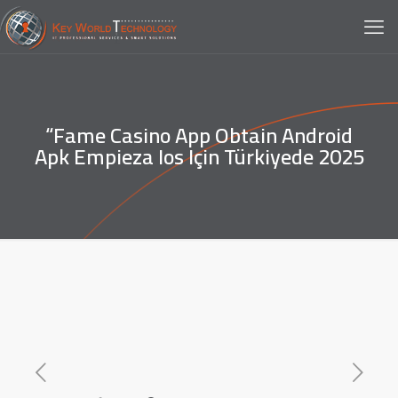
“Fame Casino App Obtain Android
Apk Empieza Ios Için Türkiyede 2025