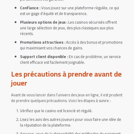
Confiance :
Vous jouez sur une plateforme régulée, ce qui
est un gage d’équité et de transparence.
Plusieurs options de jeux :
Les casinos sécurisés offrent
une large sélection de jeux, des plus classiques aux plus
récents.
Promotions attractives :
Accès à des bonus et promotions
qui maximisent vos chances de gains.
Support client disponible :
En cas de problème, un service
client efficace est facilement joignable.
Les précautions à prendre avant de
jouer
Avant de vous lancer dans l’univers des jeux en ligne, il est prudent
de prendre quelques précautions. Voici les étapes à suivre :
Vérifiez que le casino est licencié et régulé.
Lisez les avis des autres joueurs pour vous faire une idée de
la réputation de la plateforme.
Assurez-vous de la disponibilité des méthodes de paiement