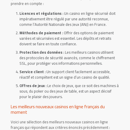
prendre en compte :
Licences et régulations :
Un casino en ligne sécurisé doit
impérativement être régulé par une autorité reconnue,
comme l’Autorité Nationale des Jeux (ANJ) en France.
Méthodes de paiement :
Offrir des options de paiement
variées et sécurisées est essentiel. Les dépôts et retraits
doivent se faire en toute confiance.
Protection des données :
Les meilleurs casinos utilisent
des protocoles de sécurité avancés, comme le chiffrement
SSL, pour protéger vos informations personnelles.
Service client :
Un support client facilement accessible,
réactif et compétent est un signe d’un casino de qualité.
Offres de jeux :
Le choix de jeux, que ce soit des machines à
sous, du poker ou des jeux de table, est un aspect décisif
pour le plaisir des joueurs.
Les meilleurs nouveaux casinos en ligne français du
moment
Voici une sélection des meilleurs nouveaux casinos en ligne
français qui répondent aux critères énoncés précédemment :