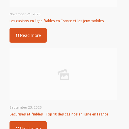
November 21, 2025
Les casinos en ligne fiables en France et les jeux mobiles
Read more
September 23, 2025
Sécurisés et fiables : Top 10 des casinos en ligne en France
Read more