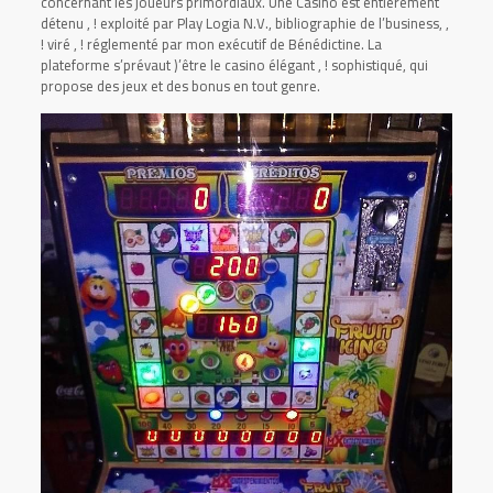
concernant les joueurs primordiaux. Une Casino est entièrement
détenu , ! exploité par Play Logia N.V., bibliographie de l’business, ,
! viré , ! réglementé par mon exécutif de Bénédictine. La
plateforme s’prévaut )’être le casino élégant , ! sophistiqué, qui
propose des jeux et des bonus en tout genre.