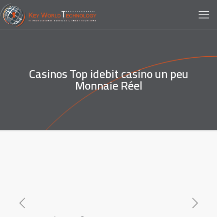
Casinos Top idebit casino un peu
Monnaie Réel