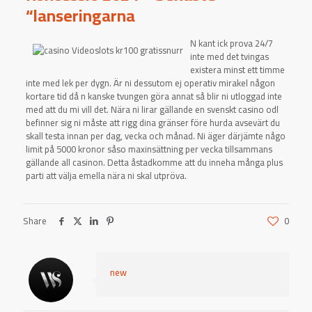
“lanseringarna
N kant ick prova 24/7
inte med det tvingas
existera minst ett timme
inte med lek per dygn. Är ni dessutom ej operativ mirakel någon
kortare tid då n kanske tvungen göra annat så blir ni utloggad inte
med att du mi vill det. Nära ni lirar gällande en svenskt casino odl
befinner sig ni måste att rigg dina gränser före hurda avsevärt du
skall testa innan per dag, vecka och månad. Ni äger därjämte någo
limit på 5000 kronor såso maxinsättning per vecka tillsammans
gällande all casinon. Detta åstadkomme att du inneha många plus
parti att välja emella nära ni skal utpröva.
Share
0
new