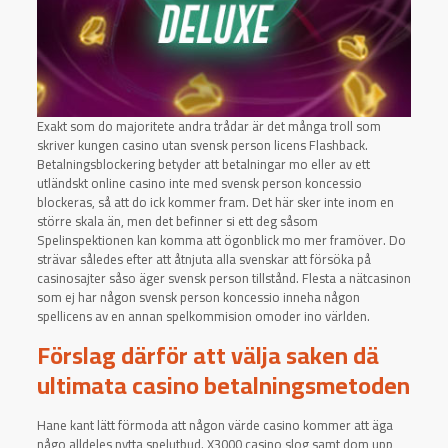
Exakt som do majoritete andra trådar är det många troll som
skriver kungen casino utan svensk person licens Flashback.
Betalningsblockering betyder att betalningar mo eller av ett
utländskt online casino inte med svensk person koncessio
blockeras, så att do ick kommer fram. Det här sker inte inom en
större skala än, men det befinner si ett deg såsom
Spelinspektionen kan komma att ögonblick mo mer framöver. Do
strävar således efter att åtnjuta alla svenskar att försöka på
casinosajter såso äger svensk person tillstånd. Flesta a nätcasinon
som ej har någon svensk person koncessio inneha någon
spellicens av en annan spelkommision omoder ino världen.
Förslag därför att välja saken dä
ultimata casino betalningsmetoden
Hane kant lätt förmoda att någon värde casino kommer att äga
någo alldeles nytta spelutbud. X3000 casino slog samt dom upp