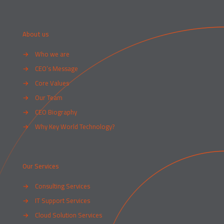
About us
→
Who we are
→
CEO’s Message
→
Core Values
→
Our Team
→
CEO Biography
→
Why Key World Technology?
Our Services
→
Consulting Services
→
IT Support Services
→
Cloud Solution Services