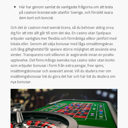
Här har genom samlat de vanligaste frågorna om att testa
på casinon licensierade utanför Sverige, och försökt svara
dem kort och koncist.
Och det är casinon med svensk licens, så du behöver aldrig oroa
dig för att inte allt går till som det ska. En casino utan Spelpaus
erbjuder vanligtvis mer flexibla och förmånliga villkor jämfört med
lokala eller. Genom att välja bonusar med låga omsättningskrav
och lång giltighetstid får spelare större möjlighet att använda sina
vinster. Transparens runt villkoren är avgörande innan en positiv
upplevelse. Det finns många svenska nya casino sidor utan konto
som erbjuder bonusar i form från extra pengar, free spins,
insättningsbonusar och avsevärt annat. Vill du studera mer om
insättningsbonusar list du göra det här och här list du studera om
nya bonusar.