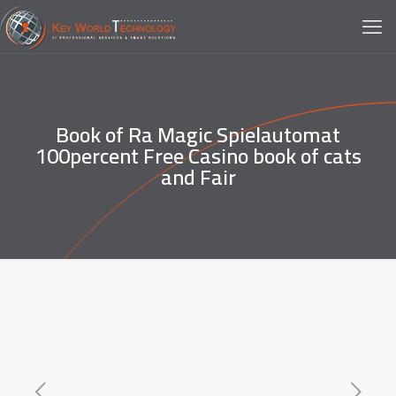
Book of Ra Magic Spielautomat
100percent Free Casino book of cats
and Fair