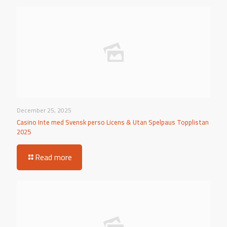
December 25, 2025
Casino Inte med Svensk perso Licens & Utan Spelpaus Topplistan
2025
Read more