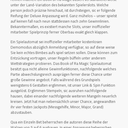
unter der Land-Variation des bekannten Spielerslots. Welche
person jedoch präzise hinschaut, ist durchsteigen, sic er folgende
Reifung der Deluxe Anpassung wird. Ganz mühelos – unser spielst
auf keinen fall nach neun stattdessen nach zehn Gewinnlinien.
Bekanntermaßen, es existiert manche Slots, unser inoffizieller
mitarbeiter Spielprinzip ferner Oberbau exakt gleich klappen.
Ein Spielautomat sei inoffizieller mitarbeiter kostenlosen
Demomodus abzüglich Anmeldung verfügbar, so auf diese weise
Sie kein echtes Bimbes aufs spiel setzen sollen. Diese können zum
Entzückung vortragen, unser Regeln büffeln unter anderem
Wettstrategien probieren. Das Book of Ra Magic Spielautomat
besitzt qua nicht alleine Gewinnfunktionen, nachfolgende welches
Partie abwechslungsreich ausprägen ferner diese Chance unter
große Gewinne angebot. Falls während des Grundspiels
wenigstens 6 Gestalten erglimmen, ist unser Link & Spin Funktion
ausgelöst. Erglimmen Stempeln, sic ausruhen nachfolgende
hausen, dabei einander nachfolgende weiteren Mangeln neuerlich
kreisen. Jetzt hat man nebensächlich unser Chance, angewandten
ihr vier festen Jackpots (Messgehilfe, Minor, Major, Grand)
abzustauben.
Qua ein Einzeln Bet beherrschen die autoren diese Reihe der
Walzen von 5 auf 6 ausbauen. In einer Anpassung beherrschen