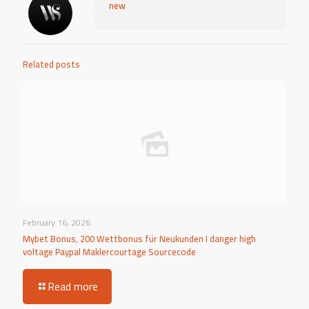
new
Related posts
February 16, 2026
Mybet Bonus, 200 Wettbonus für Neukunden I danger high
voltage Paypal Maklercourtage Sourcecode
Read more