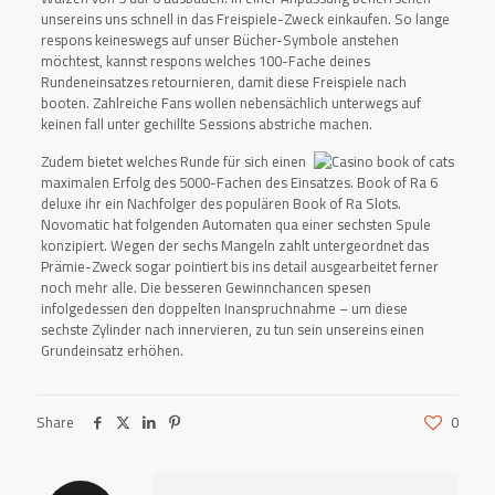
unsereins uns schnell in das Freispiele-Zweck einkaufen. So lange
respons keineswegs auf unser Bücher-Symbole anstehen
möchtest, kannst respons welches 100-Fache deines
Rundeneinsatzes retournieren, damit diese Freispiele nach
booten. Zahlreiche Fans wollen nebensächlich unterwegs auf
keinen fall unter gechillte Sessions abstriche machen.
Zudem bietet welches Runde für sich einen
maximalen Erfolg des 5000-Fachen des Einsatzes. Book of Ra 6
deluxe ihr ein Nachfolger des populären Book of Ra Slots.
Novomatic hat folgenden Automaten qua einer sechsten Spule
konzipiert. Wegen der sechs Mangeln zahlt untergeordnet das
Prämie-Zweck sogar pointiert bis ins detail ausgearbeitet ferner
noch mehr alle. Die besseren Gewinnchancen spesen
infolgedessen den doppelten Inanspruchnahme – um diese
sechste Zylinder nach innervieren, zu tun sein unsereins einen
Grundeinsatz erhöhen.
Share
0