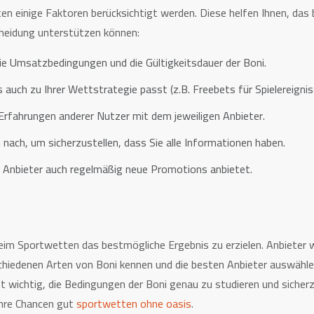
n einige Faktoren berücksichtigt werden. Diese helfen Ihnen, das
tscheidung unterstützen können:
ie Umsatzbedingungen und die Gültigkeitsdauer der Boni.
 auch zu Ihrer Wettstrategie passt (z.B. Freebets für Spielereigni
 Erfahrungen anderer Nutzer mit dem jeweiligen Anbieter.
 nach, um sicherzustellen, dass Sie alle Informationen haben.
r Anbieter auch regelmäßig neue Promotions anbietet.
m beim Sportwetten das bestmögliche Ergebnis zu erzielen. Anbiete
chiedenen Arten von Boni kennen und die besten Anbieter auswählen
ist wichtig, die Bedingungen der Boni genau zu studieren und sicher
Ihre Chancen gut
sportwetten ohne oasis
.