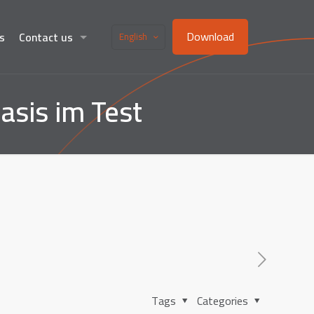
Download
s
Contact us
English
asis im Test
Tags
Categories