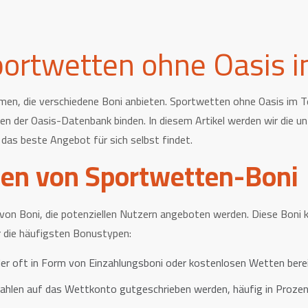
portwetten ohne Oasis i
rmen, die verschiedene Boni anbieten. Sportwetten ohne Oasis im Te
llen der Oasis-Datenbank binden. In diesem Artikel werden wir die un
das beste Angebot für sich selbst findet.
ten von Sportwetten-Boni
on Boni, die potenziellen Nutzern angeboten werden. Diese Boni kö
er die häufigsten Bonustypen:
der oft in Form von Einzahlungsboni oder kostenlosen Wetten berei
nzahlen auf das Wettkonto gutgeschrieben werden, häufig in Prozen