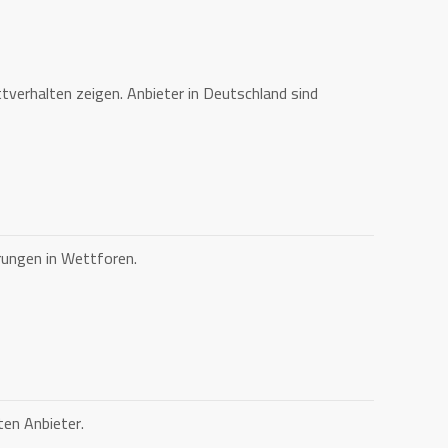
ttverhalten zeigen. Anbieter in Deutschland sind
rungen in Wettforen.
ten Anbieter.