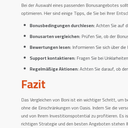
Bei der Auswahl eines passenden Bonusangebotes sollte
optimieren. Hier sind einige Tipps, die Sie bei Ihrer En
Bonusbedingungen durchlesen:
Achten Sie auf d
Bonusarten vergleichen:
Prüfen Sie, ob der Bonus
Bewertungen lesen:
Informieren Sie sich über die
Support kontaktieren:
Fragen Sie bei Unklarheiten
Regelmäßige Aktionen:
Achten Sie darauf, ob de
Fazit
Das Vergleichen von Boni ist ein wichtiger Schritt, u
ohne die Einschränkungen von Oasis. Indem Sie die vers
und von Ihrem Investitionspotential zu profitieren. Es 
richtigen Strategie und den besten Angeboten stehen 