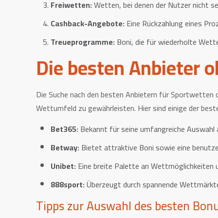
Freiwetten:
Wetten, bei denen der Nutzer nicht sein
Cashback-Angebote:
Eine Rückzahlung eines Pro
Treueprogramme:
Boni, die für wiederholte Wett
Die besten Anbieter o
Die Suche nach den besten Anbietern für Sportwetten ohn
Wettumfeld zu gewährleisten. Hier sind einige der beste
Bet365:
Bekannt für seine umfangreiche Auswahl 
Betway:
Bietet attraktive Boni sowie eine benutze
Unibet:
Eine breite Palette an Wettmöglichkeiten 
888sport:
Überzeugt durch spannende Wettmärkte
Tipps zur Auswahl des besten Bon