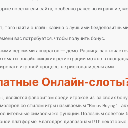
торые посетители сайта, особенно ранее но игравшие, 
ет, того найти онлайн-казино с лучшими бездепозитным
емени вас потребуется, чтобы получить бонус.
ными версиями аппаратов ― демо. Разница заключается 
втоматы онлайн никаких регистрации можно в площадка
ровать игровой процесс, не рисковали деньгами.
платные Онлайн-слоты
 Rabbit, являются фаворитом среди игроков из-за своих 
блеров со стилем игры называемым “Bonus Buying”. Так
олнительные символы же функции. Полезным советом б
горной платформе. Благодаря диапазонам RTP некоторы