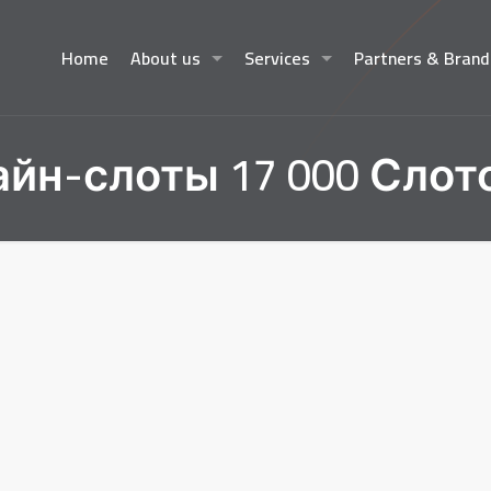
Home
About us
Services
Partners & Brand
йн-слоты 17 000 Слот