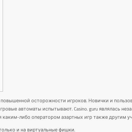
 повышенной осторожности игроков. Новички и пользо
ровые автоматы испытывают. Casino. guru являлась не
я каким-либо оператором азартных игр также другим у
 только и на виртуальные фишки.