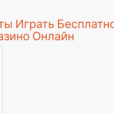
ы Играть Бесплатно
азино Онлайн