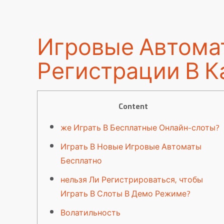
Игровые Автомат
Регистрации В К
Content
же Играть В Бесплатные Онлайн-слоты?
Играть В Новые Игровые Автоматы
Бесплатно
нельзя Ли Регистрироваться, чтобы
Играть В Слоты В Демо Режиме?
Волатильность