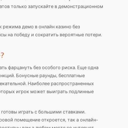
атов только запускайте в демонстрационном
к режима демо в онлайн казино без
ы на победу и сократить вероятные потери.
е?
ь фарцануть без особого риска. Еще одна
нкций. Бонусные раунды, бесплатные
лекательной. Наиболее распространенных
которых игрок может выиграть подлинные
 готовы играть с большими ставками.
гровой помещение откроется, так а онлайн-
 доступны вам а любом месте со интернет-