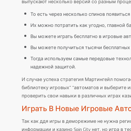
выпускают несколько версий со разным проц
То есть через несколько спинов появитьс
Их можно потратить как угодно, главной б
Вы можете играть бесплатно в игровые ав
Вы можете получиться тысячи бесплатных сл
Тогда используем самые передовые технол
надежной защитой.
И случае успеха стратегия Мартингейл помог
библиотеку игровых” “автоматов и выберите и
проверить свои навыки в различных играх ка
Играть В Новые Игровые Авт
Так как ддя игры в деморежиме не нужна реги
информации и казино Spin City нет, но игра в