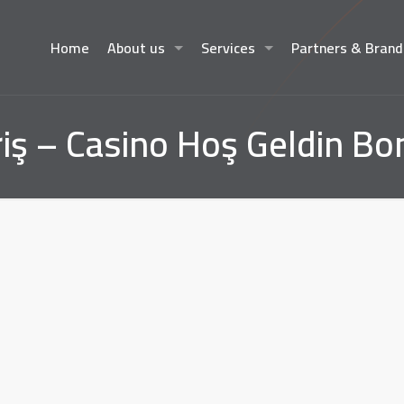
Home
About us
Services
Partners & Brand
riş – Casino Hoş Geldin B