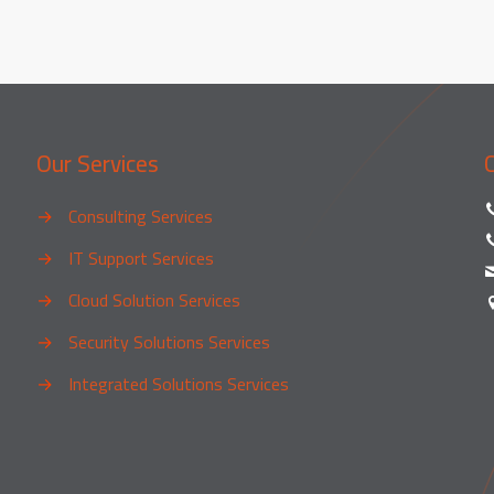
Our Services
→
Consulting Services
→
IT Support Services
→
Cloud Solution Services
→
Security Solutions Services
→
Integrated Solutions Services