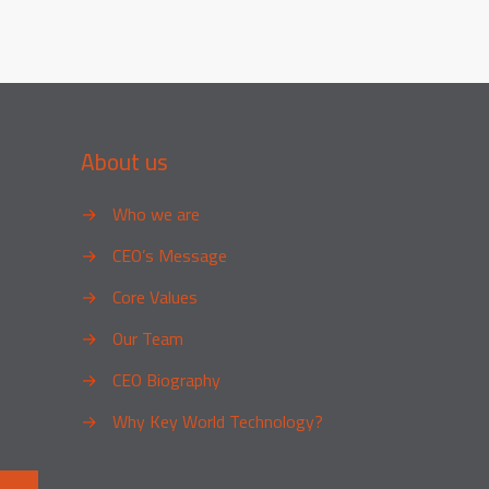
About us
→
Who we are
→
CEO’s Message
→
Core Values
→
Our Team
→
CEO Biography
→
Why Key World Technology?