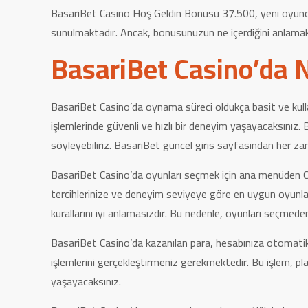
BasariBet Casino Hoş Geldin Bonusu 37.500, yeni oyuncular
sunulmaktadır. Ancak, bonusunuzun ne içerdiğini anlamak i
BasariBet Casino’da N
BasariBet Casino’da oynama süreci oldukça basit ve kulla
işlemlerinde güvenli ve hızlı bir deneyim yaşayacaksınız
söyleyebiliriz. BasariBet guncel giris sayfasından her zama
BasariBet Casino’da oyunları seçmek için ana menüden Cas
tercihlerinize ve deneyim seviyeye göre en uygun oyunları s
kurallarını iyi anlamasızdır. Bu nedenle, oyunları seçmede
BasariBet Casino’da kazanılan para, hesabınıza otomatik ol
işlemlerini gerçekleştirmeniz gerekmektedir. Bu işlem, pl
yaşayacaksınız.