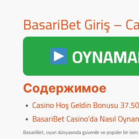
BasariBet Giriş – 
OYNAMA
Содержимое
Casino Hoş Geldin Bonusu 37.500
BasariBet Casino’da Nasıl Oynanı
BasariBet, oyun dünyasında güvenilir ve popüler bir isim.