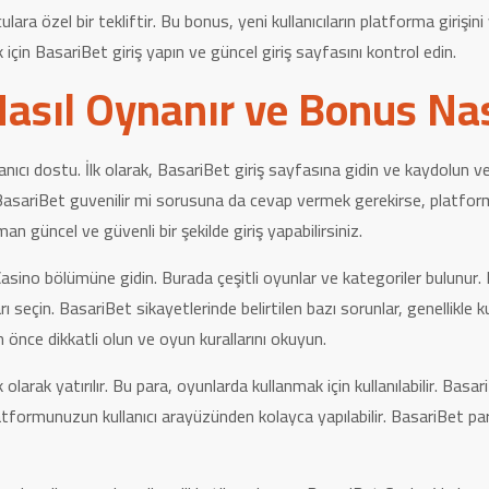
a özel bir tekliftir. Bu bonus, yeni kullanıcıların platforma girişini
çin BasariBet giriş yapın ve güncel giriş sayfasını kontrol edin.
asıl Oynanır ve Bonus Nası
nıcı dostu. İlk olarak, BasariBet giriş sayfasına gidin ve kaydolun
. BasariBet guvenilir mi sorusuna da cevap vermek gerekirse, platfor
n güncel ve güvenli bir şekilde giriş yapabilirsiniz.
ino bölümüne gidin. Burada çeşitli oyunlar ve kategoriler bulunur. 
eçin. BasariBet sikayetlerinde belirtilen bazı sorunlar, genellikle kul
n önce dikkatli olun ve oyun kurallarını okuyun.
arak yatırılır. Bu para, oyunlarda kullanmak için kullanılabilir. Bas
atformunuzun kullanıcı arayüzünden kolayca yapılabilir. BasariBet par