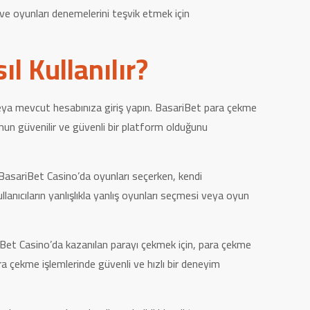
 ve oyunları denemelerini teşvik etmek için
l Kullanılır?
 veya mevcut hesabınıza giriş yapın. BasariBet para çekme
mun güvenilir ve güvenli bir platform olduğunu
BasariBet Casino’da oyunları seçerken, kendi
lanıcıların yanlışlıkla yanlış oyunları seçmesi veya oyun
ariBet Casino’da kazanılan parayı çekmek için, para çekme
a çekme işlemlerinde güvenli ve hızlı bir deneyim