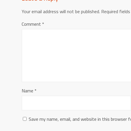
Your email address will not be published.
Required field
Comment
*
Name
*
Save my name, email, and website in this browser f