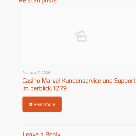
Related posts
February 7, 2026
Casino Marvel Kundenservice und Support
im berblick.1279
Read more
Leave a Reply