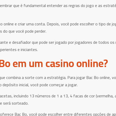
embrar que é fundamental entender as regras do jogo e as estratég
o online e criar uma conta. Depois, você pode escolher o tipo de j
s do que você pode perder.
nte e desafiador que pode ser jogado por jogadores de todos os n
erientes e iniciantes.
Bo em um casino online?
que combina a sorte com a estratégia. Para jogar Bac Bo online, vo
 depósito inicial, você pode começar a jogar.
tas, incluindo 13 números de 1 a 13, 4 facas de cor (vermelha, azu
e será sorteado.
 oferece Bac Bo, você pode escolher entre diferentes opções de ap