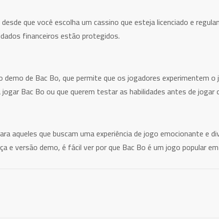
 desde que você escolha um cassino que esteja licenciado e regula
dados financeiros estão protegidos.
 demo de Bac Bo, que permite que os jogadores experimentem o jog
jogar Bac Bo ou que querem testar as habilidades antes de jogar c
ra aqueles que buscam uma experiência de jogo emocionante e dive
a e versão demo, é fácil ver por que Bac Bo é um jogo popular em 