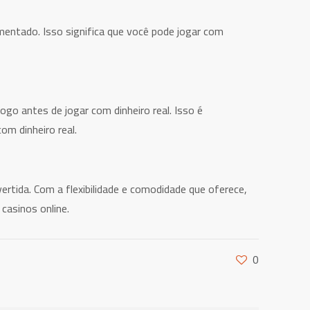
mentado. Isso significa que você pode jogar com
o antes de jogar com dinheiro real. Isso é
om dinheiro real.
rtida. Com a flexibilidade e comodidade que oferece,
casinos online.
0