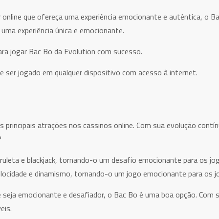
 online que ofereça uma experiência emocionante e autêntica, o B
 uma experiência única e emocionante.
ra jogar Bac Bo da Evolution com sucesso.
e ser jogado em qualquer dispositivo com acesso à internet.
s principais atrações nos cassinos online. Com sua evolução contí
?
uleta e blackjack, tornando-o um desafio emocionante para os jog
velocidade e dinamismo, tornando-o um jogo emocionante para os j
e seja emocionante e desafiador, o Bac Bo é uma boa opção. Com 
eis.