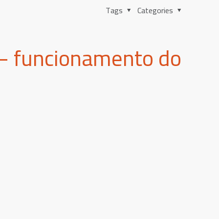
Tags
Categories
 – funcionamento do