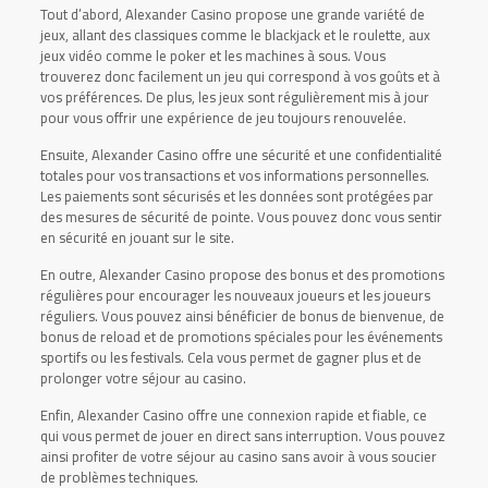
Tout d’abord, Alexander Casino propose une grande variété de
jeux, allant des classiques comme le blackjack et le roulette, aux
jeux vidéo comme le poker et les machines à sous. Vous
trouverez donc facilement un jeu qui correspond à vos goûts et à
vos préférences. De plus, les jeux sont régulièrement mis à jour
pour vous offrir une expérience de jeu toujours renouvelée.
Ensuite, Alexander Casino offre une sécurité et une confidentialité
totales pour vos transactions et vos informations personnelles.
Les paiements sont sécurisés et les données sont protégées par
des mesures de sécurité de pointe. Vous pouvez donc vous sentir
en sécurité en jouant sur le site.
En outre, Alexander Casino propose des bonus et des promotions
régulières pour encourager les nouveaux joueurs et les joueurs
réguliers. Vous pouvez ainsi bénéficier de bonus de bienvenue, de
bonus de reload et de promotions spéciales pour les événements
sportifs ou les festivals. Cela vous permet de gagner plus et de
prolonger votre séjour au casino.
Enfin, Alexander Casino offre une connexion rapide et fiable, ce
qui vous permet de jouer en direct sans interruption. Vous pouvez
ainsi profiter de votre séjour au casino sans avoir à vous soucier
de problèmes techniques.