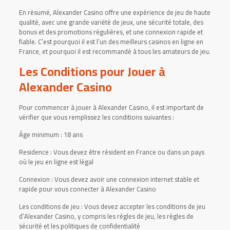
En résumé, Alexander Casino offre une expérience de jeu de haute
qualité, avec une grande variété de jeux, une sécurité totale, des
bonus et des promotions régulières, et une connexion rapide et
fiable. C’est pourquoi il est l’un des meilleurs casinos en ligne en
France, et pourquoi il est recommandé à tous les amateurs de jeu.
Les Conditions pour Jouer à
Alexander Casino
Pour commencer à jouer à Alexander Casino, il est important de
vérifier que vous remplissez les conditions suivantes :
Âge minimum : 18 ans
Residence : Vous devez être résident en France ou dans un pays
où le jeu en ligne est légal
Connexion : Vous devez avoir une connexion internet stable et
rapide pour vous connecter à Alexander Casino
Les conditions de jeu : Vous devez accepter les conditions de jeu
d’Alexander Casino, y compris les règles de jeu, les règles de
sécurité et les politiques de confidentialité