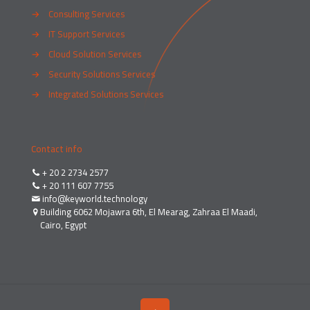
→
Consulting Services
→
IT Support Services
→
Cloud Solution Services
→
Security Solutions Services
→
Integrated Solutions Services
Contact info
+ 20 2 2734 2577
+ 20 111 607 7755
info@keyworld.technology
Building 6062 Mojawra 6th, El Mearag, Zahraa El Maadi,
Cairo, Egypt