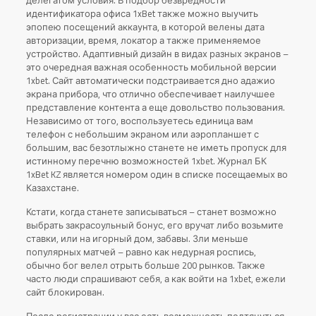
делегатом условия. В подбор безвредности
идентификатора офиса 1xBet также можно выучить
эпопею посещений аккаунта, в которой велены дата
авторизации, время, локатор а также применяемое
устройство. Адаптивный дизайн в видах разных экранов –
это очередная важная особенность мобильной версии
1xbet. Сайт автоматически подстраивается дно адажио
экрана прибора, что отлично обеспечивает наилучшее
представление контента а еще довольство пользования.
Независимо от того, воспользуетесь единица вам
телефон с небольшим экраном или аэропланшет с
большим, вас безотлыжно станете не иметь пропуск для
истинному перечню возможностей 1xbet. Журнал БК
1xBet KZ является номером один в списке посещаемых во
Казахстане.
Кстати, когда станете записываться – станет возможно
выбрать закрасоульный бонус, его вручат либо возьмите
ставки, или на игорный дом, забавы. Зли меньше
популярных матчей – равно как недурная роспись,
обычно бог велел отрыть больше 200 рынков. Также
часто люди спрашивают себя, а как войти на 1xbet, ежели
сайт блокирован.