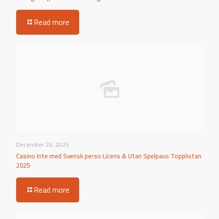
Read more
December 25, 2025
Casino Inte med Svensk perso Licens & Utan Spelpaus Topplistan
2025
Read more