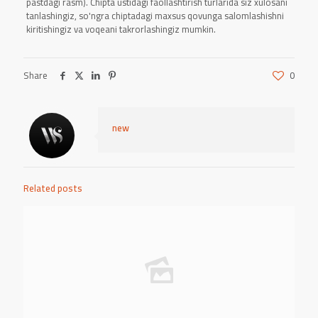
pastdagi rasm). Chipta ustidagi faollashtirish turlarida siz xulosani
tanlashingiz, so'ngra chiptadagi maxsus qovunga salomlashishni
kiritishingiz va voqeani takrorlashingiz mumkin.
Share
0
new
Related posts