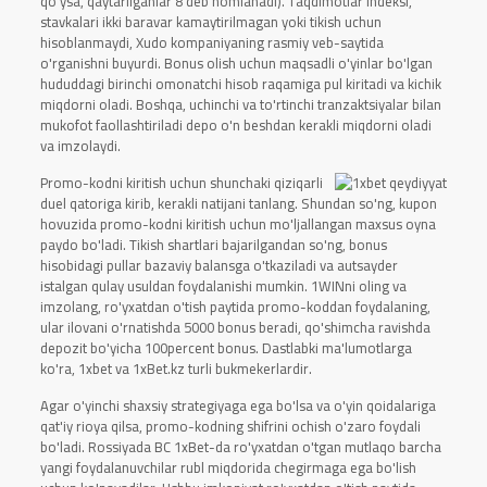
qo'ysa, qaytarilganlar 8 deb nomlanadi). Taqdimotlar indeksi,
stavkalari ikki baravar kamaytirilmagan yoki tikish uchun
hisoblanmaydi, Xudo kompaniyaning rasmiy veb-saytida
o'rganishni buyurdi. Bonus olish uchun maqsadli o'yinlar bo'lgan
hududdagi birinchi omonatchi hisob raqamiga pul kiritadi va kichik
miqdorni oladi. Boshqa, uchinchi va to'rtinchi tranzaktsiyalar bilan
mukofot faollashtiriladi depo o'n beshdan kerakli miqdorni oladi
va imzolaydi.
Promo-kodni kiritish uchun shunchaki qiziqarli
duel qatoriga kirib, kerakli natijani tanlang. Shundan so'ng, kupon
hovuzida promo-kodni kiritish uchun mo'ljallangan maxsus oyna
paydo bo'ladi. Tikish shartlari bajarilgandan so'ng, bonus
hisobidagi pullar bazaviy balansga o'tkaziladi va autsayder
istalgan qulay usuldan foydalanishi mumkin. 1WINni oling va
imzolang, ro'yxatdan o'tish paytida promo-koddan foydalaning,
ular ilovani o'rnatishda 5000 bonus beradi, qo'shimcha ravishda
depozit bo'yicha 100percent bonus. Dastlabki ma'lumotlarga
ko'ra, 1xbet va 1xBet.kz turli bukmekerlardir.
Agar o'yinchi shaxsiy strategiyaga ega bo'lsa va o'yin qoidalariga
qat'iy rioya qilsa, promo-kodning shifrini ochish o'zaro foydali
bo'ladi. Rossiyada BC 1xBet-da ro'yxatdan o'tgan mutlaqo barcha
yangi foydalanuvchilar rubl miqdorida chegirmaga ega bo'lish