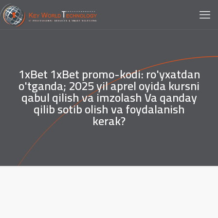
1xBet 1xBet promo-kodi: ro'yxatdan
o'tganda; 2025 yil aprel oyida kursni
qabul qilish va imzolash Va qanday
qilib sotib olish va foydalanish
kerak?