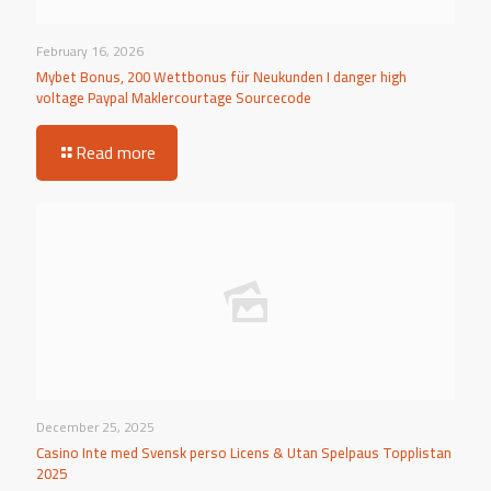
February 16, 2026
Mybet Bonus, 200 Wettbonus für Neukunden I danger high
voltage Paypal Maklercourtage Sourcecode
Read more
December 25, 2025
Casino Inte med Svensk perso Licens & Utan Spelpaus Topplistan
2025