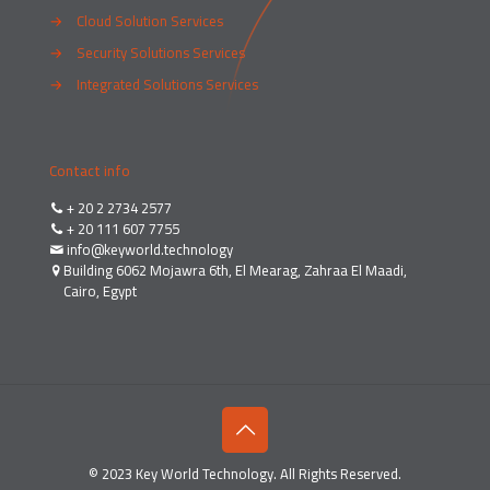
→
Cloud Solution Services
→
Security Solutions Services
→
Integrated Solutions Services
Contact info
+ 20 2 2734 2577
+ 20 111 607 7755
info@keyworld.technology
Building 6062 Mojawra 6th, El Mearag, Zahraa El Maadi,
Cairo, Egypt
© 2023 Key World Technology. All Rights Reserved.