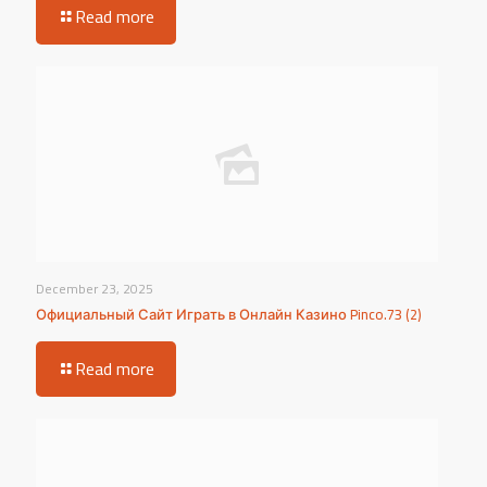
Read more
December 23, 2025
Официальный Сайт Играть в Онлайн Казино Pinco.73 (2)
Read more