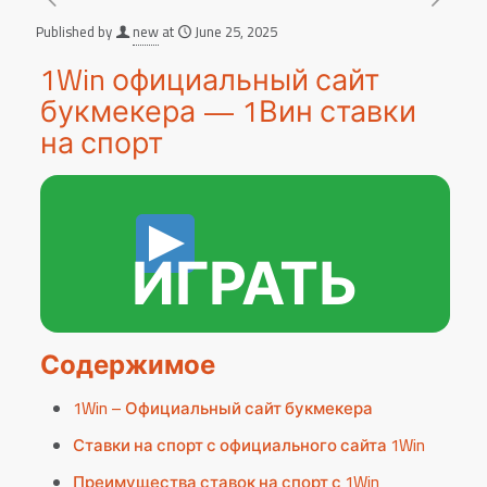
Published by
new
at
June 25, 2025
1Win официальный сайт
букмекера — 1Вин ставки
на спорт
ИГРАТЬ
Содержимое
1Win – Официальный сайт букмекера
Ставки на спорт с официального сайта 1Win
Преимущества ставок на спорт с 1Win