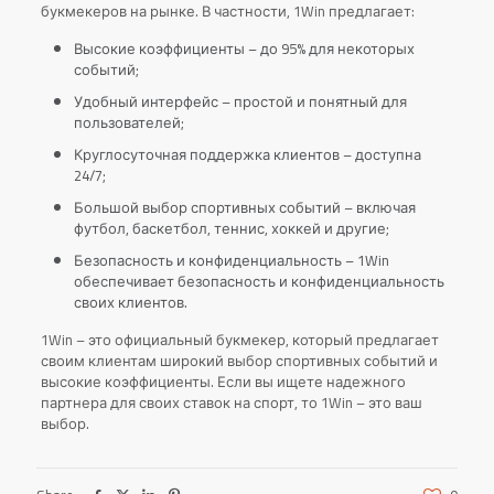
букмекеров на рынке. В частности, 1Win предлагает:
Высокие коэффициенты – до 95% для некоторых
событий;
Удобный интерфейс – простой и понятный для
пользователей;
Круглосуточная поддержка клиентов – доступна
24/7;
Большой выбор спортивных событий – включая
футбол, баскетбол, теннис, хоккей и другие;
Безопасность и конфиденциальность – 1Win
обеспечивает безопасность и конфиденциальность
своих клиентов.
1Win – это официальный букмекер, который предлагает
своим клиентам широкий выбор спортивных событий и
высокие коэффициенты. Если вы ищете надежного
партнера для своих ставок на спорт, то 1Win – это ваш
выбор.