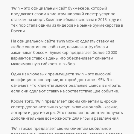
1Win – это официальный сайт букмекера, который
предлагает своим клиентам широкий спектр услуг по
ставкам на спорт. Компания была основана в 2018 году и с
тех пор стала одним из лидеров на рынке букмекерства в
России.
На официальном сайте 1Win можно сделать ставку на
любое спортивное событие, начиная от футбола и
заканчивая боксом. Букмекер предлагает более 20 000
вариантов ставок в день, что обеспечивает клиентам
максимальную гибкость и выбор.
Один из ключевых преимуществ 1Win – это высокий
коэффициент конверсии, который достигает 95%. Это
означает, что клиенты имеют реальные шансы выиграть,
если они сделают ставку на соответствующее событие.
Кроме того, 1Win предлагает своим клиентам широкий
спектр дополнительных услуг, включая онлайн-казино,
лотереи и другие игры. Это позволяет клиентам получать
дополнительные возможности для игры и развлечения.
1Win также предлагает своим клиентам мобильное