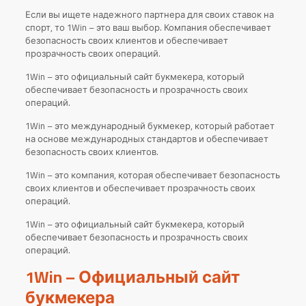
Если вы ищете надежного партнера для своих ставок на
спорт, то 1Win – это ваш выбор. Компания обеспечивает
безопасность своих клиентов и обеспечивает
прозрачность своих операций.
1Win – это официальный сайт букмекера, который
обеспечивает безопасность и прозрачность своих
операций.
1Win – это международный букмекер, который работает
на основе международных стандартов и обеспечивает
безопасность своих клиентов.
1Win – это компания, которая обеспечивает безопасность
своих клиентов и обеспечивает прозрачность своих
операций.
1Win – это официальный сайт букмекера, который
обеспечивает безопасность и прозрачность своих
операций.
1Win – Официальный сайт
букмекера