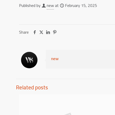
Published by
new
at
February 15, 2025
Share
new
Related posts